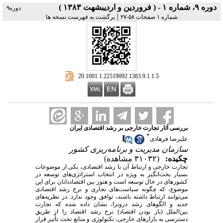
دوره ۹، شماره ۱ - ( فروردين و ارديبشهت ۱۳۸۳ )
دوره۹
|
شماره ۱ صفحات ۵۸-۲۷
برگشت به فهرست نسخه ها
‎ 20.1001.1.22519092.1383.9.1.1.5
بررسی آثار تجارت خارجی بر رشد اقتصادی ایران
*
علیرضا فرهادی
سازمان مدیریت و برنامه‌ریزی کشور
چکیده:
(۳۱۰۳۲ مشاهده)
تجارت خارجی و ارتباط آن با رشد اقتصادی، یکی از موضوعات
بسیار بحث‌انگیز به ویژه در انتخاب استراتژی‌های توسعه در
کشورهای در حال توسعه است و هنوز بین اقتصاددانان برای این
موضوع، که چگونه سیاست‌های تجاری و نرخ رشد اقتصادی
می‌توانند ارتباط داشته باشند، توافق وجود ندارد. در نظریه‌های
جدید و الگوهای رشد درونزا، نشان داده شده که تجارت
بین‌الملل (باز بودن اقتصاد) نرخ رشد اقتصاد را از طریق
دسترسی به بازارهای خارجی، تکنولوژی و منابع تحت تأثیر قرار