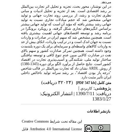
می‌دهد.
در این نوشتار، محور بحث، تجزیه و تحلیل اثر تجارت بین‌الملل
بر رشد اقتصادی است. بعد از تجزیه و تحلیل ادبیات و مبانی
نظری تجارت و رشد، از بررسی روند تجارت جهانی و تولید
جهانی مشخص شد که حجم مبادلات تجاری نسبت به تولید
جهانی رشد بیشتر یافته که مؤید آن است که تولید جهانی بیشتر
براساس انگیزه‌های تجاری شکل گرفته، و رویکرد برونگرا در
برنامه رشد و توسعه اقتصادهای جهانی اهمیت بیشتری یافته
است. همچنین مشخص شد که سهم ایران در صادرات و واردات
نسبت به جهان اندک است و در ترکیب واردات، اتکای بیش از حد
به واردات کالاهای واسطه‌ای و سرمایه‌ای برای یک دوره بلندمدت
وجود داشته است. همچنین تمرکز صادارت کشور و سهم بالای
نفت در صادارت کالایی مبین عدم تنوع کافی و توسعه نیافتگی
ساختار تولید ملی، شکنندگی و آسیب‌پذیری تجارت در اقتصاد
کشور است. نتایج حاصل از برآورد الگو برای دوره (1345-1380)
از روش ARDL نشان داد که تجارت بین‌الملل در قالب شاخص
"درجه باز بودن اقتصاد"، بر رشد سرانه تولید ناخالص داخلی
ایران تأثیر مثبت دارد.
(۳۲۰۲۴ دریافت)
متن کامل
[PDF 547 kb]
پژوهشی:
|
كاربردي
دریافت: 1390/7/11 | انتشار الکترونیک:
1383/1/27
بازنشر اطلاعات
این مقاله تحت شرایط
Creative Commons
Attribution 4.0 International License
قابل