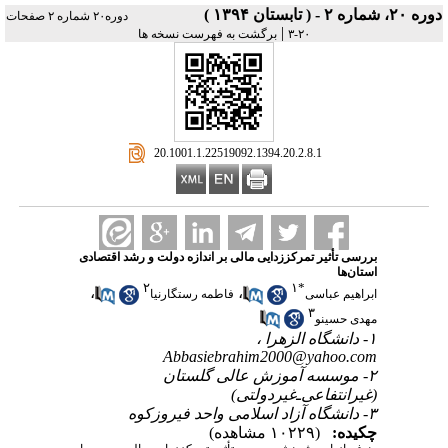
دوره ۲۰، شماره ۲ - ( تابستان ۱۳۹۴ )
دوره۲۰ شماره ۲ صفحات
|
۲۰-۳
برگشت به فهرست نسخه ها
‎ 20.1001.1.22519092.1394.20.2.8.1
بررسی تأثیر تمرکززدایی مالی بر اندازه دولت و رشد اقتصادی
استان‌ها
۲
۱
*
،
،
ابراهیم عباسی
فاطمه رستگارنیا
۳
مهدی حسینو
۱- دانشگاه الزهرا ،
Abbasiebrahim2000@yahoo.com
۲- موسسه آموزش عالی گلستان
(غیرانتفاعی‌ـ‌غیردولتی)
۳- دانشگاه آزاد اسلامی واحد فیروزکوه
چکیده:
(۱۰۲۲۹ مشاهده)