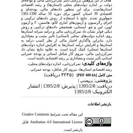
هدف از این پژوهش بررسی تأثیر تمرکززدایی مالی و بودجه‌ای
دولت بر اندازه دولت‌های محلی (استان‌ها) و رشد اقتصادی
استان‌هاست. برای این منظور داده‌های مالی، بودجه‌ای و
اقتصادی 30 استان کشور برای دوره 10 ساله 1390-1381
جمع‌آوری شدند. نتایج با استفاده از روش داده‌های ترکیبی و
اجرای رگرسیون و آزمون‌های آماری کائو، هاسمن، F و آزمون
لوین، لین و چو، ایستایی، همجمعی داده‌های ترکیبی و روش
دیکی فولر نشان داد تمرکززدایی مالی و درآمد سرانه استان‌ها
روی اندازه دولت‌های محلی (استانی) تأثیر مثبت و معناداری
دارد. بنابراین واگذاری اختیار مالی از نظر کسب درآمد به
استان‌ها و افزایش درآمد استان‌ها به افزایش اندازه دولت‌های
استان‌ها (محلی) کمک کرده است. به علاوه نتایج نشان داد
تمرکززدایی مالی، نیروی کار شاغل استانی و بودجه عمرانی
استانی تأثیر مثبت و معناداری بر رشد اقتصادی داشته است.
واژه‌های کلیدی:
،
،
تمرکززدایی
اندازه دولت‌های محلی
،
،
رشد اقتصادی استان‌ها
نیروی کار شاغل
بودجه عمرانی.
(۳۲۴۵ دریافت)
متن کامل
[PDF 480 kb]
پژوهشی:
|
پژوهشي
دریافت: 1395/2/8 | پذیرش: 1395/2/8 | انتشار
الکترونیک: 1395/2/8
بازنشر اطلاعات
این مقاله تحت شرایط
Creative Commons
Attribution 4.0 International License
قابل
بازنشر است.