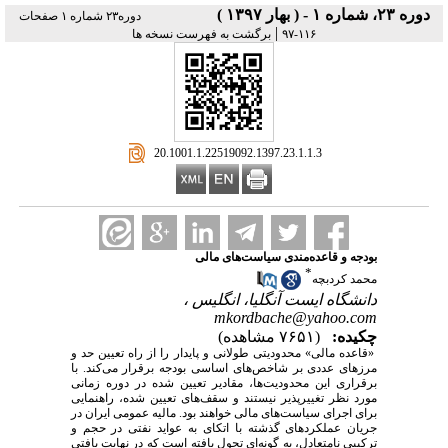
دوره ۲۳، شماره ۱ - ( بهار ۱۳۹۷ )
دوره۲۳ شماره ۱ صفحات
|
۱۱۶-۹۷
برگشت به فهرست نسخه ها
‎ 20.1001.1.22519092.1397.23.1.1.3
بودجه و قاعده‌مندی سیاست‌های مالی
*
محمد کردبچه
دانشگاه ایست آنگلیا، انگلیس ،
mkordbache@yahoo.com
چکیده:
(۷۶۵۱ مشاهده)
«قاعده مالی» محدودیتی طولانی و پایدار را از راه تعیین حد و
مرزهای عددی بر شاخص‌های اساسی بودجه برقرار می‌کند. با
برقراری این محدودیت‌ها، مقادیر تعیین‏ شده در دوره زمانی
مورد نظر تغییرپذیر نیستند و سقف‌های تعیین‏ شده، راهنمایی
برای اجرای سیاست‌های مالی خواهند بود. مالیه عمومی ایران در
جریان عملکردهای گذشته با اتکای به عواید نفتی در حجم و
ترکیبی نامتعادل، به‏ گونه‌ای تحول یافته است که در نهایت بافتی