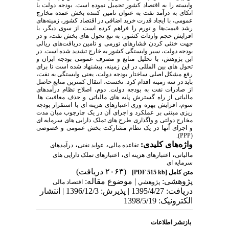
وابسته را به اقتصاد کشور تحمیل نموده است. بودجه دولت با
اتکای به درآمد نفت به عنوان تامین‏ کننده بخش عمده مخارج
عمومی، با ایجاد قدرت خرید اضافی در اقتصاد کشور، زمینه‌های
رشد قیمت‌ها و تورم را فراهم کرده است. از سوی دیگر، با
افزایش حجم واردات کشور، به تبع تحول‏ های بخش نفت، و در
جهت خنثی‏ کردن فشارهای تورمی و تامین دریافت‌های ریالی
بودجه دولت، سیر وابستگی کشور به خارج تشدید شده است. در
این پژوهش، با تحلیل منابع و مصرف عمومی بودجه ایران و
تحول‏ های بین‏ المللی در این زمینه، پیشنهاد شده است تا برای
رفع مشکل اصلی ساختار بودجه دولت، یعنی وابستگی به نفت،
باید در سه زمینه اقدام کرد. نخست، انتقال کم‏ترین منابع حاصل
از صادرات نفت به بودجه دولت. دوم، اصلاح نظام درآمدهای
مالیاتی از راه گسترش پایه‏ های مالیاتی و حذف معافیت‏ ها.
سوم، افزایش بهره‏ وری اعتبارهای هزینه‏ ای با استقرار بودجه
‏ریزی مبتنی بر عملکرد و اجرای آن در یک چارچوب میان‏ مدت
مخارج دولتی و واگذاری طرح‏ های تملک دارایی‏ های سرمایه‏ ای
و اجرای آن‏ها در یک نظام مشارکت بخش عمومی و خصوصی
(PPP).
واژه‌های کلیدی:
،
،
تقاعده مالی
عواید نفتی
درآمدهای
،
،
مالیاتی
اعتبارهای هزینه ‌ای
اعتبارهای تملک دارایی‌ های
سرمایه‌ ای
(۲۰۶۳ دریافت)
متن کامل
[PDF 515 kb]
پژوهشی:
| موضوع مقاله:
پژوهشي
اقتصاد مالی
دریافت: 1395/4/27 | پذیرش: 1396/12/3 | انتشار
الکترونیک: 1398/5/19
بازنشر اطلاعات