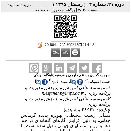
دوره ۲۱، شماره ۴ - ( زمستان ۱۳۹۵ )
دوره۲۱ شماره ۴
|
صفحات ۱۴-۳
برگشت به فهرست نسخه ها
‎ 20.1001.1.22519092.1395.21.4.4.8
سرمایه گذاری مستقم خارجی و فرضیه پناهگاه آلودگی
۲
۱
*
،
حمیده اصفهانی
مهدی نادری
۱- موسسه عالی آموزش و پژوهش مدیریت و
برنامه ریزی ،
h.esfahani@imps.ac.ir
۲- موسسه عالی آموزش و پژوهش مدیریت و
برنامه ریزی
چکیده:
(۶۸۶۶ مشاهده)
مسائل زیست محیطی، ­به­ویژه پدیده گرمایش
جهانی، به دلیل افزایش گازهای گلخانه
ای در چند
دهه پسین به مسأله­ای جهانی تبدیل شده است. با
توجه به اهمیت سرمایه‌گذاری مستقیم خارجی،