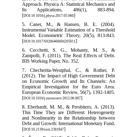
Approach. Physica A: Statistical Mechanics and
Its Applications, 486(1), 883-894.
[
]
DOI:10.1016/j.physa.2017.05.060
5. Caner, M., & Hansen, B. E. (2004).
Instrumental Variable Estimation of a Threshold
Model. Econometric Theory, 20(5), 813-843.
[
]
DOI:10.1017/S0266466604205011
6. Cecchetti, S. G., Mohanty, M. S., &
Zampolli, F. (2011). The Real Effects of Debt.
BIS Working Paper, No. 352.
7. Checherita-Westphal, C., & Rother, P.
(2012). The Impact of High Government Debt
on Economic Growth and Its Channels: An
Empirical Investigation for the Euro Area.
European Economic Review, 56(7), 1392-1405.
[
]
DOI:10.1016/j.euroecorev.2012.06.007
8. Eberhardt, M. M., & Presbitero, A. (2013).
This Time They are Different: Heterogeneity
and Nonlinearity in the Relationship between
Debt and Growth: International Monetary Fund.
[
]
DOI:10.2139/ssrn.2381847