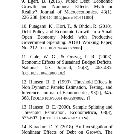
9. Égert, B. (2015). Public Debt, Economic
Growth and Nonlinear Effects: Myth or
Reality? Journal of Macroeconomics, 43(1),
226-238. [
]
DOI:10.1016/j.jmacro.2014.11.006
10. Futagami, K., Hori, T., & Ohdoi, R. (2010).
Debt Policy and Economic Growth in a Small
Open Economy Model with Productive
Government Spending. ADBI Working Paper,
No. 212. [
]
DOI:10.2139/ssrn.1589986
11. Gale, W. G., & Orszag, P. R. (2003).
Economic Effects of Sustained Budget Deficits.
National Tax Journal, 56(3), 463-485.
[
]
DOI:10.17310/ntj.2003.3.02
12. Hansen, B. E. (1999). Threshold Effects in
Non-Dynamic Panels: Estimation, Testing, and
Inference. Journal of Econometrics, 93(2), 345-
368. [
]
DOI:10.1016/S0304-4076(99)00025-1
13. Hansen, B. E. (2000). Sample Splitting and
Threshold Estimation. Econometrica, 68(3),
575-603. [
]
DOI:10.1111/1468-0262.00124
14. Karadam, D. Y. (2018). An Investigation of
Nonlinear Effects of Debt on Growth. The