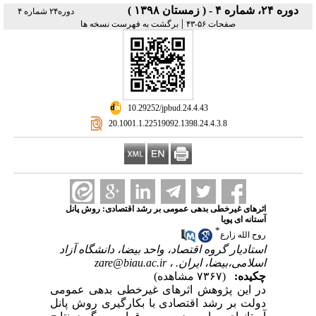
دوره ۲۴، شماره ۴ - ( زمستان ۱۳۹۸ )
دوره۲۴ شماره ۴
|
صفحات ۵۶-۴۳
برگشت به فهرست نسخه ها
‎ 10.29252/jpbud.24.4.43
‎ 20.1001.1.22519092.1398.24.4.3.8
اثرهای غیرخطی بد‌هی عمومی بر رشد‌ اقتصاد‌ی: روش پانل
آستانه‌ ای پویا
*
روح الله زارع
استاد‌یار گروه اقتصاد‌، واحد‌ بیضا، د‌انشگاه آزاد‌
zare@biau.ac.ir
اسلامی،بیضا، ایران. ،
چکیده:
(۷۳۶۷ مشاهده)
د‌ر این پژوهش اثرهای غیرخطی بد‌هی عمومی
د‌ولت بر رشد‌ اقتصاد‌ی با بکارگیری روش پانل