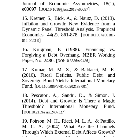
Journal of Economic Asymmetries, 18(1),
e00097. [
]
DOI:10.1016/j.jeca.2018.e00097
15. Kremer, S., Bick, A., & Nautz, D. (2013).
Inflation and Growth: New Evidence from a
Dynamic Panel Threshold Analysis. Empirical
Economics, 44(2), 861-878. [
DOI:10.1007/s00181-
]
012-0553-9
16. Krugman, P. (1988). Financing vs.
Forgiving a Debt Overhang. NBER Working
Paper, No. 2486. [
]
DOI:10.3386/w2486
17. Kumar, M. M. S., & Baldacci, M. E.
(2010). Fiscal Deficits, Public Debt, and
Sovereign Bond Yields: International Monetary
Fund. [
]
DOI:10.5089/9781455202188.001
18. Pescatori, A., Sandri, D., & Simon, J.
(2014). Debt and Growth: Is There a Magic
Threshold? International Monetary Fund.
[
]
DOI:10.2139/ssrn.2407527
19. Poirson, M. H., Ricci, M. L. A., & Pattillo,
M. C. A. (2004). What Are the Channels
Through Which External Debt Affects Growth?