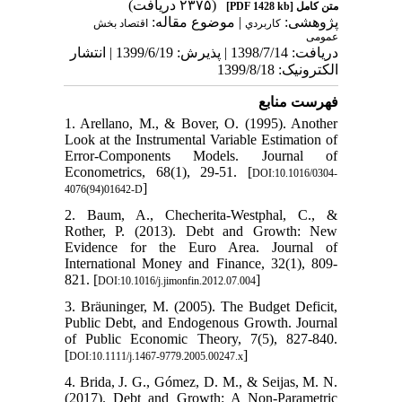
(۲۳۷۵ دریافت)
[PDF 1428 kb]
متن کامل
پژوهشی:
| موضوع مقاله:
كاربردي
اقتصاد بخش
عمومی
دریافت: 1398/7/14 | پذیرش: 1399/6/19 | انتشار
الکترونیک: 1399/8/18
فهرست منابع
1. Arellano, M., & Bover, O. (1995). Another
Look at the Instrumental Variable Estimation of
Error-Components Models. Journal of
Econometrics, 68(1), 29-51. [
DOI:10.1016/0304-
]
4076(94)01642-D
2. Baum, A., Checherita-Westphal, C., &
Rother, P. (2013). Debt and Growth: New
Evidence for the Euro Area. Journal of
International Money and Finance, 32(1), 809-
821. [
]
DOI:10.1016/j.jimonfin.2012.07.004
3. Bräuninger, M. (2005). The Budget Deficit,
Public Debt, and Endogenous Growth. Journal
of Public Economic Theory, 7(5), 827-840.
[
]
DOI:10.1111/j.1467-9779.2005.00247.x
4. Brida, J. G., Gómez, D. M., & Seijas, M. N.
(2017). Debt and Growth: A Non-Parametric