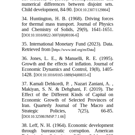
numerical differences between disjoint sets.
Child development, 84-90. [
]
DOI:10.2307/1129864
34. Huntington, H. B. (1968). Driving forces
for thermal mass transport. Journal of Physics
and Chemistry of Solids, 29(9), 1641-1651.
[
]
DOI:10.1016/0022-3697(68)90106-6
35. International Monetary Fund (2023). Data.
Retrieved from [
]
https://www.imf.org/en/Data
36. Jones, L. E., & Manuelli, R. E. (1995).
Growth and the effects of inflation. Journal of
Economic Dynamics and Control, 19(8), 1405-
1428. [
]
DOI:10.1016/0165-1889(94)00835-6
37. Kamali Dehkordi, P. , Nazari Zaniani, A. ,
Makiyan, S. N. & Dehghani, F. (2019). The
Effect of the Different Kinds of Capital on
Economic Growth of Selected Provinces of
Iran. Quarterly Journal of The Macro and
Strategic Policies, 7(25), 66-85.
[
]
DOI:10.32598/JMSP.7.1.66
38. Leff, N. H. (1964). Economic development
through bureaucratic corruption. American