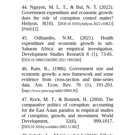
44. Nguyen, M. L. T., & Bui, N. T. (2022).
Government expenditure and economic growth:
does the role of corruption control matter?
Heliyon, 8(10). [
]
DOI:10.1016/j.heliyon.2022.e10822
[
] [
]
PMID
45. Odhiambo, N.M., (2021). Health
expenditure and economic growth in sub-
Saharan Africa: an empirical investigation.
Development Studies Research 8 (1), 73-81.
[
]
DOI:10.1080/21665095.2021.1892500
46. Ram, R., (1986). Government size and
economic growth: a new framework and some
evidence from cross-section and time-series
data. Am. Econ. Rev. 76 (1), 191-203.
[
]
https://www.jstor.org/stable/1804136
47. Rock, M. T., & Bonnett, H. (2004). The
comparative politics of corruption: accounting
for the East Asian paradox in empirical studies
of corruption, growth, and investment. World
Development, 32(6), 999-1017.
[
]
DOI:10.1016/j.worlddev.2003.12.002