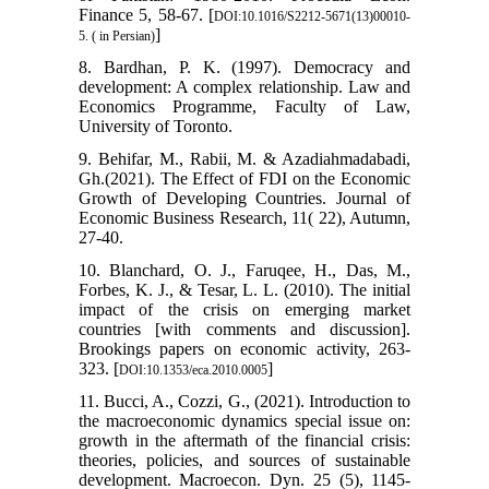
Finance 5, 58-67. [
DOI:10.1016/S2212-5671(13)00010-
]
5. ( in Persian)
8. Bardhan, P. K. (1997). Democracy and
development: A complex relationship. Law and
Economics Programme, Faculty of Law,
University of Toronto.
9. Behifar, M., Rabii, M. & Azadiahmadabadi,
Gh.(2021). The Effect of FDI on the Economic
Growth of Developing Countries. Journal of
Economic Business Research, 11( 22), Autumn,
27-40.
10. Blanchard, O. J., Faruqee, H., Das, M.,
Forbes, K. J., & Tesar, L. L. (2010). The initial
impact of the crisis on emerging market
countries [with comments and discussion].
Brookings papers on economic activity, 263-
323. [
]
DOI:10.1353/eca.2010.0005
11. Bucci, A., Cozzi, G., (2021). Introduction to
the macroeconomic dynamics special issue on:
growth in the aftermath of the financial crisis:
theories, policies, and sources of sustainable
development. Macroecon. Dyn. 25 (5), 1145-