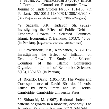
48. Sabahi, A. , Malekosadati S.(2010). Effects
of Corruption Control on Economic Growth.
Journal of Trade Studies.14(53). 131-158. (in
Persian). 20.1001.1.17350794.1388.14.53.5.8.
[
]
https://pajooheshnameh.itsr.ir/article_13719.html?lang=en
49. Sadeghi, S.K., Tadayon, Sh. (2022).
Investigating the Effect of Public Debt on
Economic Growth in Selected Countries.
Islamic Economics & Banking, 10(37), 45-68.
(in Persian). [
]
http://mieaoi.ir/article-1-1098-en.html
50. Seyedshokri, Kh., Karkhaneh, A. (2013).
Investigating the Effect of Inflation on
Economic Growth: The Study of the Selected
Countries of the Islamic Conference
Organization. Journal of Economics Sciences,
6(18), 139-150. (in Persian)
51. Ricardo, David. (1951-73). The Works and
Correspondence of David Ricardo. 11 vols.
Edited by Piero Sraffa and M. Dobbs.
Cambridge: Cambridge University Press.
52. Sidrauski, M. (1967). Rational choice and
patterns of growth in a monetary economy. The
American Economic Review, 57(2), 534-544.