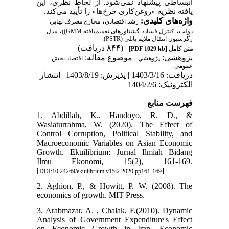
انبساطی پیشنهاد نمی‌شود. از لحاظ نظری، این
یافته نظریه «روغن‌کاری چرخ‌ها» را تأیید می‌کند.
،
واژه‌های کلیدی:
رشد اقتصادی
مخارج مصرف نهایی
،
،
،
دولت
کنترل فساد
گشتاورهای تعمیم‌یافته GMM))
مدل
رگرسیون انتقال ملایم پانلی (PSTR).
(۸۴۴ دریافت)
[PDF 1029 kb]
متن کامل
پژوهشی:
| موضوع مقاله:
پژوهشي
اقتصاد بخش
عمومی
دریافت: 1403/3/16 | پذیرش: 1403/8/19 | انتشار
الکترونیک: 1404/2/6
فهرست منابع
1. Abdillah, K., Handoyo, R. D., &
Wasiaturrahma, W. (2020). The Effect of
Control Corruption, Political Stability, and
Macroeconomic Variables on Asian Economic
Growth. Ekuilibrium: Jurnal Ilmiah Bidang
Ilmu Ekonomi, 15(2), 161-169.
[
]
DOI:10.24269/ekuilibrium.v15i2.2020.pp161-169
2. Aghion, P., & Howitt, P. W. (2008). The
economics of growth. MIT Press.
3. Arabmazar, A. , Chalak, F.(2010). Dynamic
Analysis of Government Expenditure's Effect
on Economic Growth in Iran. Economic