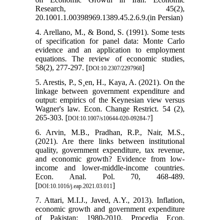
Research, 45(2),
20.1001.1.00398969.1389.45.2.6.9.(in Persian)
4. Arellano, M., & Bond, S. (1991). Some tests
of specification for panel data: Monte Carlo
evidence and an application to employment
equations. The review of economic studies,
58(2), 277-297. [
]
DOI:10.2307/2297968
5. Arestis, P., S¸en, H., Kaya, A. (2021). On the
linkage between government expenditure and
output: empirics of the Keynesian view versus
Wagner's law. Econ. Change Restrict. 54 (2),
265-303. [
]
DOI:10.1007/s10644-020-09284-7
6. Arvin, M.B., Pradhan, R.P., Nair, M.S.,
(2021). Are there links between institutional
quality, government expenditure, tax revenue,
and economic growth? Evidence from low-
income and lower-middle-income countries.
Econ. Anal. Pol. 70, 468-489.
[
]
DOI:10.1016/j.eap.2021.03.011
7. Attari, M.I.J., Javed, A.Y., 2013). Inflation,
economic growth and government expenditure
of Pakistan: 1980-2010. Procedia Econ.