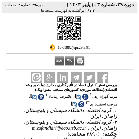
دوره ۲۹، شماره ۳ - ( پاییز ۱۴۰۳ )
دوره۲۹ شماره ۳ صفحات
|
برگشت به فهرست نسخه ها
۱۲۰-۹۱
‎ 10.61882/jepr.29.3.91
بررسی نقش کنترل فساد در تأثیرگذاری مخارج دولت بر رشد
اقتصادی(مطالعه موردی: کشورهای منتخب عضو اوپک)
۱
۱
،
،
مریم گهرام زهی
غلامرضا زمانیان
۲
*
مرضیه اسفندیاری
۱- گروه اقتصاد، دانشگاه سیستان و بلوچستان،
زاهدان، ایران
۲- گروه اقتصاد، دانشگاه سیستان و بلوچستان،
m.esfandiari@eco.usb.ac.ir
زاهدان، ایران ،
چکیده:
(۳۸۹۰ مشاهده)