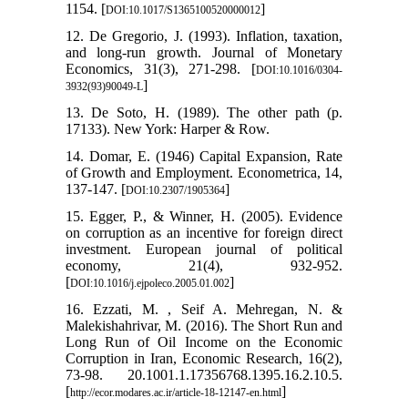
1154. [
]
DOI:10.1017/S1365100520000012
12. De Gregorio, J. (1993). Inflation, taxation,
and long-run growth. Journal of Monetary
Economics, 31(3), 271-298. [
DOI:10.1016/0304-
]
3932(93)90049-L
13. De Soto, H. (1989). The other path (p.
17133). New York: Harper & Row.
14. Domar, E. (1946) Capital Expansion, Rate
of Growth and Employment. Econometrica, 14,
137-147. [
]
DOI:10.2307/1905364
15. Egger, P., & Winner, H. (2005). Evidence
on corruption as an incentive for foreign direct
investment. European journal of political
economy, 21(4), 932-952.
[
]
DOI:10.1016/j.ejpoleco.2005.01.002
16. Ezzati, M. , Seif A. Mehregan, N. &
Malekishahrivar, M. (2016). The Short Run and
Long Run of Oil Income on the Economic
Corruption in Iran, Economic Research, 16(2),
73-98. 20.1001.1.17356768.1395.16.2.10.5.
[
]
http://ecor.modares.ac.ir/article-18-12147-en.html