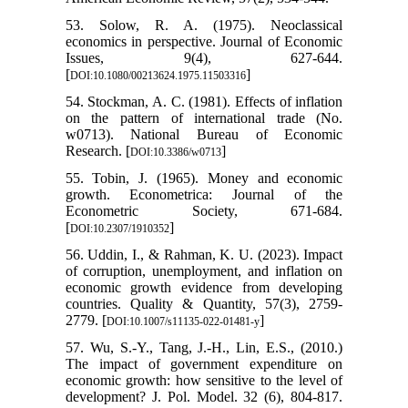
53. Solow, R. A. (1975). Neoclassical
economics in perspective. Journal of Economic
Issues, 9(4), 627-644.
[
]
DOI:10.1080/00213624.1975.11503316
54. Stockman, A. C. (1981). Effects of inflation
on the pattern of international trade (No.
w0713). National Bureau of Economic
Research. [
]
DOI:10.3386/w0713
55. Tobin, J. (1965). Money and economic
growth. Econometrica: Journal of the
Econometric Society, 671-684.
[
]
DOI:10.2307/1910352
56. Uddin, I., & Rahman, K. U. (2023). Impact
of corruption, unemployment, and inflation on
economic growth evidence from developing
countries. Quality & Quantity, 57(3), 2759-
2779. [
]
DOI:10.1007/s11135-022-01481-y
57. Wu, S.-Y., Tang, J.-H., Lin, E.S., (2010.)
The impact of government expenditure on
economic growth: how sensitive to the level of
development? J. Pol. Model. 32 (6), 804-817.