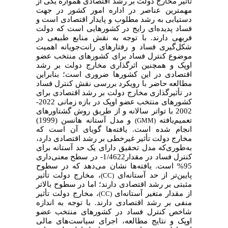
تأثیر مخارج دولت بر رشد اقتصادی همواره یکی از
مهمترین عناصر در اداره امور کشور در جهت
دستیابی به رشد مطلوب و پایدار اقتصادی است و
فساد پدیده‌ای رایج در کشورهایی است که دولت
فربهی دارند. با توجه به نقش منابع طبیعی در
شکل‌گیری فساد و رفتارهای رانت‌جویانه اهمیت
موضوع کنترل فساد برای کشورهای منتخب عضو
اوپک و همچنین اثرگذاری مخارج دولت بر رشد
اقتصادی در این کشورها ضروری است؛ بنابراین
مطالعه حاضر با رویکرد بررسی نقش کنترل فساد
در تأثیرگذاری مخارج دولت بر رشد اقتصادی برای
کشورهای منتخب عضو اوپک در بازه زمانی 2022-
2002 با تواتر سالانه و از طریق روش گشتاورهای
تعمیم‌یافته
و مدل آستانه هانسن (1999)
(GMM)
یافته‌ها گویای آن است که
.
انجام شده است
مخارج دولت تأثیر غیرخطی بر رشد اقتصادی دارد،
به‌طوری‌که مدل تحقیق دارای یک حد آستانه برای
کنترل فساد در مقدار1/4622- در سطح معنی‌داری
95% است. یافته‌ها نشان می‌دهد که در سطوح
پایین‌تر از حد آستانه‌ای
، مخارج دولت تأثیر
(CC)
مثبتی بر رشد اقتصادی دارند؛ اما در سطوح بالاتر
از مقدار متغیر آستانه‌ای
، مخارج دولت تأثیر
(CC)
منفی بر رشد اقتصادی دارند. با توجه به اندازه
شاخص کنترل فساد در کشورهای منتخب عضو
اوپک و نتایج مطالعه، اجرای سیاست‌های مالی