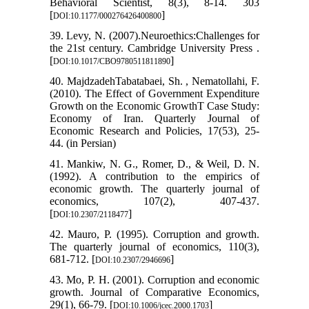
Behavioral Scientist, 8(3), 8-14. 303
[
]
DOI:10.1177/000276426400800
39. Levy, N. (2007).Neuroethics:Challenges for
the 21st century. Cambridge University Press .
[
]
DOI:10.1017/CBO9780511811890
40. MajdzadehTabatabaei, Sh. , Nematollahi, F.
(2010). The Effect of Government Expenditure
Growth on the Economic GrowthT Case Study:
Economy of Iran. Quarterly Journal of
Economic Research and Policies, 17(53), 25-
44. (in Persian)
41. Mankiw, N. G., Romer, D., & Weil, D. N.
(1992). A contribution to the empirics of
economic growth. The quarterly journal of
economics, 107(2), 407-437.
[
]
DOI:10.2307/2118477
42. Mauro, P. (1995). Corruption and growth.
The quarterly journal of economics, 110(3),
681-712. [
]
DOI:10.2307/2946696
43. Mo, P. H. (2001). Corruption and economic
growth. Journal of Comparative Economics,
29(1), 66-79. [
]
DOI:10.1006/jcec.2000.1703