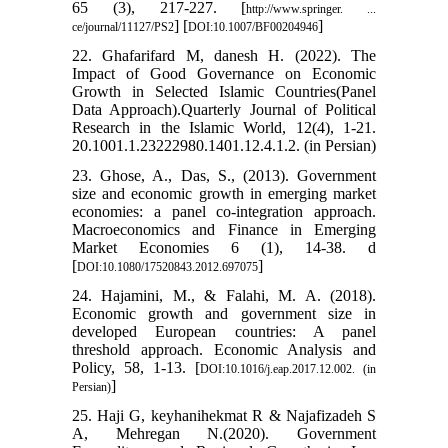
65 (3), 217-227. [
http://www.springer. ...
] [
]
ce/journal/11127/PS2
DOI:10.1007/BF00204946
22. Ghafarifard M, danesh H. (2022). The
Impact of Good Governance on Economic
Growth in Selected Islamic Countries(Panel
Data Approach).Quarterly Journal of Political
Research in the Islamic World, 12(4), 1-21.
‎20.1001.1.23222980.1401.12.4.1.2. (in Persian)
23. Ghose, A., Das, S., (2013). Government
size and economic growth in emerging market
economies: a panel co-integration approach.
Macroeconomics and Finance in Emerging
Market Economies 6 (1), 14-38. d
[
]
DOI:10.1080/17520843.2012.697075
24. Hajamini, M., & Falahi, M. A. (2018).
Economic growth and government size in
developed European countries: A panel
threshold approach. Economic Analysis and
Policy, 58, 1-13. [
DOI:10.1016/j.eap.2017.12.002. (in
]
Persian)
25. Haji G, keyhanihekmat R & Najafizadeh S
A, Mehregan N.(2020). Government