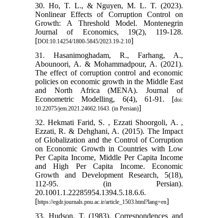
30. Ho, T. L., & Nguyen, M. L. T. (2023).
Nonlinear Effects of Corruption Control on
Growth: A Threshold Model. Montenegrin
Journal of Economics, 19(2), 119-128.
[
]
DOI:10.14254/1800-5845/2023.19-2.10
31. Hasanimoghadam, R., Farhang, A.,
Abounoori, A. & Mohammadpour, A. (2021).
The effect of corruption control and economic
policies on economic growth in the Middle East
and North Africa (MENA). Journal of
Econometric Modelling, 6(4), 61-91. [
doi:
]
10.22075/jem.2021.24662.1643. (in Persian)
32. Hekmati Farid, S. , Ezzati Shoorgoli, A. ,
Ezzati, R. & Dehghani, A. (2015). The Impact
of Globalization and the Control of Corruption
on Economic Growth in Countries with Low
Per Capita Income, Middle Per Capita Income
and High Per Capita Income. Economic
Growth and Development Research, 5(18),
112-95. (in Persian).
20.1001.1.22285954.1394.5.18.6.6.
[
]
https://egdr.journals.pnu.ac.ir/article_1503.html?lang=en
33. Hudson, T. (1983). Correspondences and