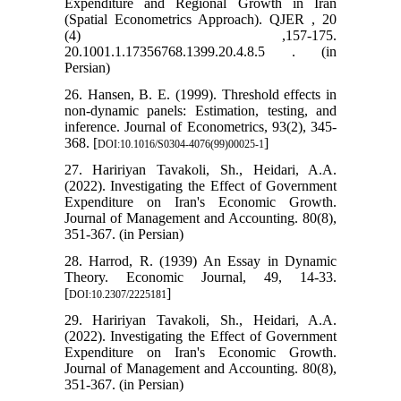
Expenditure and Regional Growth in Iran
(Spatial Econometrics Approach). QJER , 20
(4) ,157-175.
20.1001.1.17356768.1399.20.4.8.5 . (in
Persian)
26. Hansen, B. E. (1999). Threshold effects in
non-dynamic panels: Estimation, testing, and
inference. Journal of Econometrics, 93(2), 345-
368. [
]
DOI:10.1016/S0304-4076(99)00025-1
27. Haririyan Tavakoli, Sh., Heidari, A.A.
(2022). Investigating the Effect of Government
Expenditure on Iran's Economic Growth.
Journal of Management and Accounting. 80(8),
351-367. (in Persian)
28. Harrod, R. (1939) An Essay in Dynamic
Theory. Economic Journal, 49, 14-33.
[
]
DOI:10.2307/2225181
29. Haririyan Tavakoli, Sh., Heidari, A.A.
(2022). Investigating the Effect of Government
Expenditure on Iran's Economic Growth.
Journal of Management and Accounting. 80(8),
351-367. (in Persian)