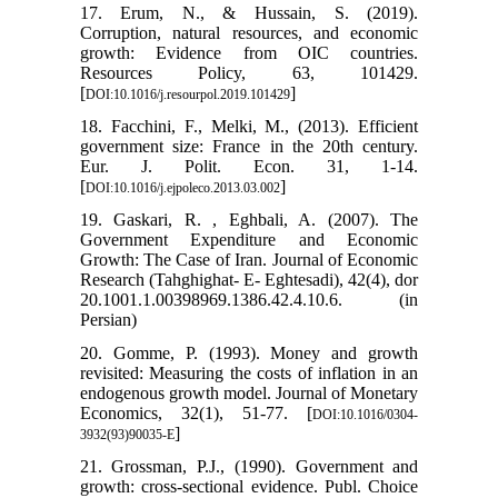
17. Erum, N., & Hussain, S. (2019).
Corruption, natural resources, and economic
growth: Evidence from OIC countries.
Resources Policy, 63, 101429.
[
]
DOI:10.1016/j.resourpol.2019.101429
18. Facchini, F., Melki, M., (2013). Efficient
government size: France in the 20th century.
Eur. J. Polit. Econ. 31, 1-14.
[
]
DOI:10.1016/j.ejpoleco.2013.03.002
19. Gaskari, R. , Eghbali, A. (2007). The
Government Expenditure and Economic
Growth: The Case of Iran. Journal of Economic
Research (Tahghighat- E- Eghtesadi), 42(4), dor
20.1001.1.00398969.1386.42.4.10.6. (in
Persian)
20. Gomme, P. (1993). Money and growth
revisited: Measuring the costs of inflation in an
endogenous growth model. Journal of Monetary
Economics, 32(1), 51-77. [
DOI:10.1016/0304-
]
3932(93)90035-E
21. Grossman, P.J., (1990). Government and
growth: cross-sectional evidence. Publ. Choice