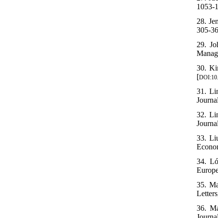
1053-1
28. Je
305-36
29. Jo
Manage
30. Ki
[
DOI:10.
31. Li
Journal
32. Li
Journal
33. Li
Econom
34. Ló
Europe
35. Ma
Letters
36. Ma
Journa