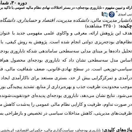
دوره ۳۰، شماره ۲ - ( تابستان ۱۴۰۴ )
ارائه و تبیین مفهوم « ناباروری بودجه‌ای» در بستر اختلالات نهادی نظام مالیه عمومی با تاک»
*
نبی امیدی
دانشیار مدیریت مالی، دانشکده مدیریت، اقتصاد و حسابداری، دانشگاه پ ،
چکیده:
(۳۳۵۰ مشاهده)
هدف این پژوهش ارائه، معرفی و واکاوی علمی مفهومی جدید با عنوان «نا
ظام‌های بودجه‌ریزی دولتی انجام شده است. پژوهش به روش کیفی، با 
تحلیل داده‌ها بر مبنای مدلی سه‌سطحی ساماندهی شدکه ناباروری بودجه‌
اساس مدل سه‌سطحی نشان داد که ناباروری بودجه‌ای محصول هم‌افزای
سیاسی-توزیعی است. در سطح نهادی-قانونی، ضعف شفافیت مالی، فقدان
درآمدی و تمرکزگرایی بیش از حد، بستری مستعد برای ناکارآمدی ایجاد 
موجب محدودیت ظرفیت جذب و بهره‌برداری از منابع، تشدید پیچیدگی بورو
می‌شود. نتایج نشان می‌دهد، ناباروری بودجه‌ای پدیده‌ای خودتقویت‌شون
در صورت تداوم، ظرفیت و کارایی نظام مالی عمومی را به‌شدت کاهش می‌د
ظرفیت‌های مدیریتی، کاهش مداخلات سیاسی در تخصیص و بازطراحی بستر.
،
،
،
واژه‌های کلیدی:
ناباروری بودجه‌ای
سیاست‌گذاری مالی
حکمرانی اقتصادی
اثربخشی 