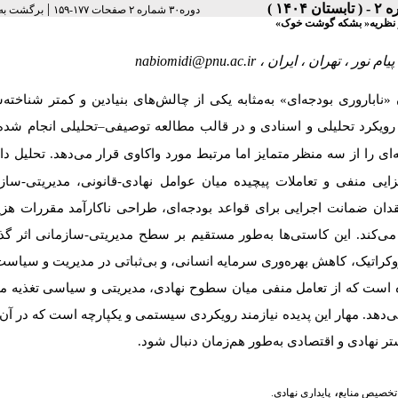
|
دوره۳۰ شماره ۲ صفحات ۱۷۷-۱۵۹
برگشت به
ید بر نظریه« بشکه گوشت خوک
nabiomidi@pnu.ac.ir
یام نور ، تهران ، ایران
باروری بودجه‌ای» به‌مثابه یکی از چالش‌های بنیادین و کمتر شناخته‌
تحلیلی انجام ش.
–
رویکرد تحلیلی و اسنادی و در قالب مطالعه توصیفی
ای را از سه منظر متمایز اما مرتبط مورد واکاوی قرار می‌دهد
تحلیل داد
ی منفی و تعاملات پیچیده میان عوامل نهادی-قانونی، مدیریتی-ساز
 ضمانت اجرایی برای قواعد بودجه‌ای، طراحی ناکارآمد مقررات هزین
می‌کند. این کاستی‌ها به‌طور مستقیم بر سطح مدیریتی-سازمانی اثر گذ
کراتیک، کاهش بهره‌وری سرمایه انسانی، و بی‌ثباتی در مدیریت و سیاست
ده است که از تعامل منفی میان سطوح نهادی، مدیریتی و سیاسی تغذیه می
هد. مهار این پدیده نیازمند رویکردی سیستمی و یکپارچه است که در آن 
 نهادی و اقتصادی به‌طور هم‌زمان دنبال شود
،
تخصیص منابع
پایداری نهادی.