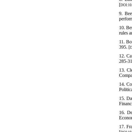
[
DOI:10.
9. Bee
perfor
10. Be
rules 
11. Bo
395. [
D
12. Ca
285-31
13. Cl
Compar
14. Co
Politi
15. Da
Financ
16. De
Econom
17. Fr
[