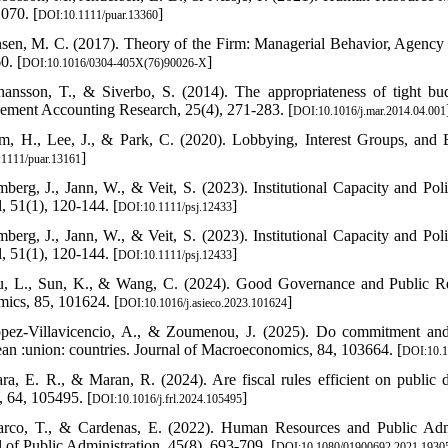
070. [
]
DOI:10.1111/puar.13360
nsen, M. C. (2017). Theory of the Firm: Managerial Behavior, Agency 
0. [
]
DOI:10.1016/0304-405X(76)90026-X
hansson, T., & Siverbo, S. (2014). The appropriateness of tight bud
ment Accounting Research, 25(4), 271-283. [
DOI:10.1016/j.mar.2014.04.001
m, H., Lee, J., & Park, C. (2020). Lobbying, Interest Groups, and
]
1111/puar.13161
mberg, J., Jann, W., & Veit, S. (2023). Institutional Capacity and P
, 51(1), 120-144. [
]
DOI:10.1111/psj.12433
mberg, J., Jann, W., & Veit, S. (2023). Institutional Capacity and P
, 51(1), 120-144. [
]
DOI:10.1111/psj.12433
u, L., Sun, K., & Wang, C. (2024). Good Governance and Public Res
ics, 85, 101624. [
]
DOI:10.1016/j.asieco.2023.101624
pez-Villavicencio, A., & Zoumenou, J. (2025). Do commitment and e
an :union: countries. Journal of Macroeconomics, 84, 103664. [
DOI:10.1
ra, E. R., & Maran, R. (2024). Are fiscal rules efficient on public
, 64, 105495. [
]
DOI:10.1016/j.frl.2024.105495
rco, T., & Cardenas, E. (2022). Human Resources and Public Admini
l of Public Administration, 45(8), 693-709. [
DOI:10.1080/01900692.2021.1930