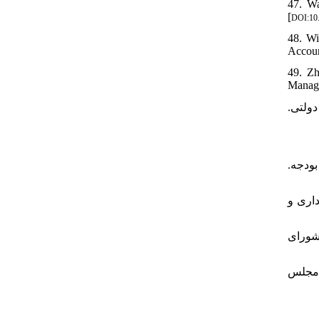
47. Wa
[
DOI:10
48. Wi
Accoun
49. Zh
Manage
۵۰. ولتی
۵۲. بودجه
۵۳. داری و
۵۴. ورای
۵۵.  مجلس