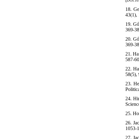
DOI:10.
18. Ge
43(1), 
19. Gó
369-38
20. Gó
369-38
21. Ha
587-60
22. Ha
58(5),
23. He
Politi
24. Hi
Scienc
25. Ho
26. Ja
1053-1
27. Ja