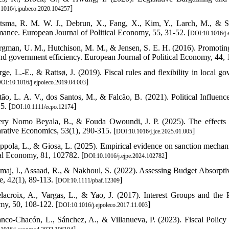
]
1016/j.jpubeco.2020.104257
tsma, R. M. W. J., Debrun, X., Fang, X., Kim, Y., Larch, M., & Sch
mance. European Journal of Political Economy, 55, 31-52. [
DOI:10.1016/j.
rgman, U. M., Hutchison, M. M., & Jensen, S. E. H. (2016). Promoting s
and government efficiency. European Journal of Political Economy, 44, 1
rge, L.-E., & Rattsø, J. (2019). Fiscal rules and flexibility in local
]
OI:10.1016/j.ejpoleco.2019.04.003
tão, L. A. V., dos Santos, M., & Falcão, B. (2021). Political Influen
5. [
]
DOI:10.1111/ecpo.12174
ery Nomo Beyala, B., & Fouda Owoundi, J. P. (2025). The effects of
ative Economics, 53(1), 290-315. [
]
DOI:10.1016/j.jce.2025.01.005
ppola, L., & Giosa, L. (2025). Empirical evidence on sanction mechanis
cal Economy, 81, 102782. [
]
DOI:10.1016/j.ejpe.2024.102782
maj, I., Assaad, R., & Nakhoul, S. (2022). Assessing Budget Absorp
e, 42(1), 89-113. [
]
DOI:10.1111/pbaf.12309
lacroix, A., Vargas, L., & Yao, J. (2017). Interest Groups and the 
y, 50, 108-122. [
]
DOI:10.1016/j.ejpoleco.2017.11.003
anco-Chacón, L., Sánchez, A., & Villanueva, P. (2023). Fiscal Poli
]