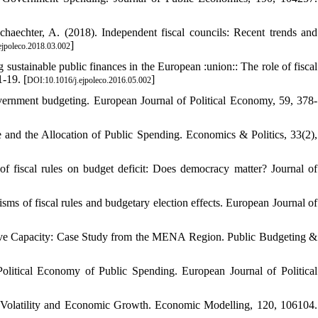
aechter, A. (2018). Independent fiscal councils: Recent trends and
]
ejpoleco.2018.03.002
ustainable public finances in the European :union:: The role of fiscal
-19. [
]
DOI:10.1016/j.ejpoleco.2016.05.002
 government budgeting. European Journal of Political Economy, 59, 378-
ce and the Allocation of Public Spending. Economics & Politics, 33(2),
 fiscal rules on budget deficit: Does democracy matter? Journal of
ms of fiscal rules and budgetary election effects. European Journal of
tive Capacity: Case Study from the MENA Region. Public Budgeting &
Political Economy of Public Spending. European Journal of Political
cy Volatility and Economic Growth. Economic Modelling, 120, 106104.