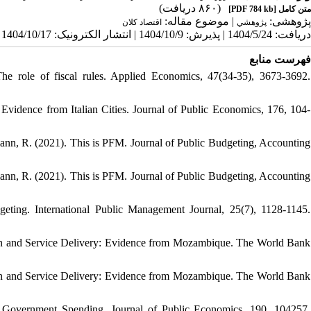
(۸۶۰ دریافت)
[PDF 784 kb]
متن کامل
پژوهشی:
| موضوع مقاله:
پژوهشي
اقتصاد کلان
دریافت: 1404/5/24 | پذیرش: 1404/10/9 | انتشار الکترونیک: 1404/10/17
فهرست منابع
he role of fiscal rules. Applied Economics, 47(34-35), 3673-3692.
: Evidence from Italian Cities. Journal of Public Economics, 176, 104-
mann, R. (2021). This is PFM. Journal of Public Budgeting, Accounting
mann, R. (2021). This is PFM. Journal of Public Budgeting, Accounting
eting. International Public Management Journal, 25(7), 1128-1145.
zation and Service Delivery: Evidence from Mozambique. The World Bank
zation and Service Delivery: Evidence from Mozambique. The World Bank
d Government Spending. Journal of Public Economics, 190, 104257.