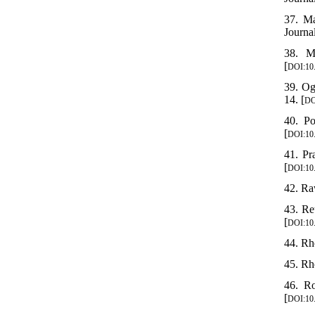
37. Ma
Journa
38. M
[
DOI:10
39. Og
14. [
DO
40. Po
[
DOI:10.
41. Pr
[
DOI:10.
42. Ra
43. Re
[
DOI:10.
44. Rh
45. Rh
46. Ro
[
DOI:10