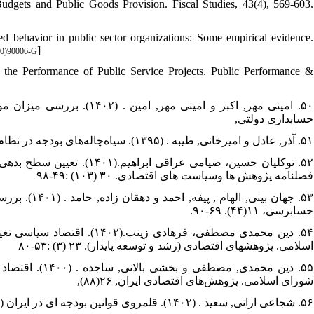
dgets and Public Goods Provision. Fiscal Studies, 43(4), 569-603.
ed behavior in public sector organizations: Some empirical evidence.
]
90)90006-G
the Performance of Public Service Projects. Public Performance &
امینی مهر, اکبر و امینی مه.
حسابداری دولتی,
۵۱. آذر, عادل و امیرخانی, طیبه . (۱۳۹۵). سیاه‌چاله‌های بودجه در نظام بودجه‌ریزی ایران. مدیریت دولتی,
توکلیان حسین، صیامی عراقی.
فصلنامه پژوهش ها وسیاست های اقتصادی. ۳۰ (۱۰۳) :۴۹-۹۸
جهان بینی, ا
حسابرسی، ۱۱(۴۴). ۶۹-۹۰.
دین محمدی مصطفی، فرهادی زین
اسلامی. پژوهشهای اقتصادی (رشد و توسعه پایدار). ۲۳ (۳) :۵۳-۸۰
دین محمدی, مصط
شورای اسلامی. پژوهش‌های اقتصادی ایران, ۲۶(۸۸),
۵۶. شجاعی ارانی, سعید . (۱۴۰۲). قلمروی قوانین بودجه ای در ایران (۱۳۵۷ تا ۱۴۰۰). فصلنامه تحقیقات حقوقی, ۲۶(۱۰۲)