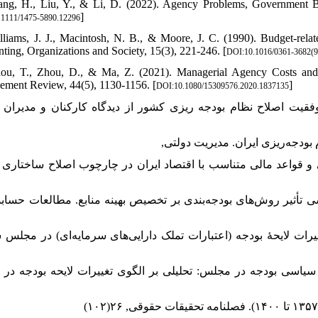
ng, H., Liu, Y., & Li, D. (2022). Agency Problems, Government Bu
]
.1111/1475-5890.12296
lliams, J. J., Macintosh, N. B., & Moore, J. C. (1990). Budget-relat
ting, Organizations and Society, 15(3), 221-246. [
DOI:10.1016/0361-3682(
ou, T., Zhou, D., & Ma, Z. (2021). Managerial Agency Costs and 
ment Review, 44(5), 1130-1156. [
]
DOI:10.1080/15309576.2020.1837135
ر, امین . (۱۴۰۲). بررسی میزان موفقیت اصلاح نظام بودجه ریزی کشور از دیدگاه کارکنان و مدیران د
 ابراهیم.(۱۴۰۱). تعیین سطح بدهی و قواعد مالی متناسب با اقتصاد ایران در چارچوب اصلاح ساختاری 
لهام , پیفه, احمد و دهقان زاده, حامد . (۱۴۰۱). بررسی تأثیر روش‌های بودجه‌بندی بر تخصیص بهینه منابع. مطالعات حساب
ب.(۱۴۰۲). اقتصاد سیاسی تغییرات لایحۀ بودجه (اعتبارات تملک دارایی‌های سرمایه‌ای) در مجلس ش
فی و بخشی بالانی, ساجده . (۱۴۰۰). اقتصاد سیاسی بودجه در مجلس: تحلیلی بر الگوی تغییرات لایحه بودجه در