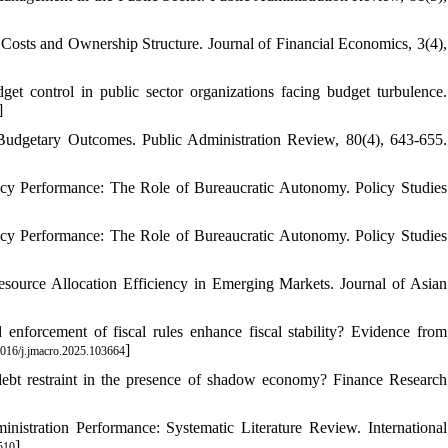
Costs and Ownership Structure. Journal of Financial Economics, 3(4),
get control in public sector organizations facing budget turbulence.
]
 Budgetary Outcomes. Public Administration Review, 80(4), 643-655.
olicy Performance: The Role of Bureaucratic Autonomy. Policy Studies
olicy Performance: The Role of Bureaucratic Autonomy. Policy Studies
ource Allocation Efficiency in Emerging Markets. Journal of Asian
nforcement of fiscal rules enhance fiscal stability? Evidence from
]
016/j.jmacro.2025.103664
 debt restraint in the presence of shadow economy? Finance Research
stration Performance: Systematic Literature Review. International
]
510