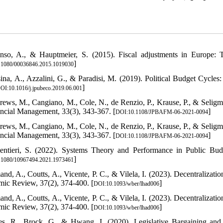
nso, A., & Hauptmeier, S. (2015). Fiscal adjustments in Europe: T
]
.1080/00036846.2015.1019030
sina, A., Azzalini, G., & Paradisi, M. (2019). Political Budget Cycles
]
OI:10.1016/j.jpubeco.2019.06.001
rews, M., Cangiano, M., Cole, N., de Renzio, P., Krause, P., & Selig
ncial Management, 33(3), 343-367. [
]
DOI:10.1108/JPBAFM-06-2021-0094
rews, M., Cangiano, M., Cole, N., de Renzio, P., Krause, P., & Selig
ncial Management, 33(3), 343-367. [
]
DOI:10.1108/JPBAFM-06-2021-0094
entieri, S. (2022). Systems Theory and Performance in Public Budg
]
.1080/10967494.2021.1973461
and, A., Coutts, A., Vicente, P. C., & Vilela, I. (2023). Decentrali
ic Review, 37(2), 374-400. [
]
DOI:10.1093/wber/lhad006
and, A., Coutts, A., Vicente, P. C., & Vilela, I. (2023). Decentrali
ic Review, 37(2), 374-400. [
]
DOI:10.1093/wber/lhad006
es, R., Brock, G., & Hwang, I. (2020). Legislative Bargaining an