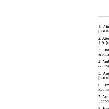
1. Afo
[
DOI:10
2. Ale
119. [
D
3. And
& Fina
4. And
& Fina
5. Arg
[
DOI:10
6. Arm
Econom
7. Arm
Econom
8. Bat