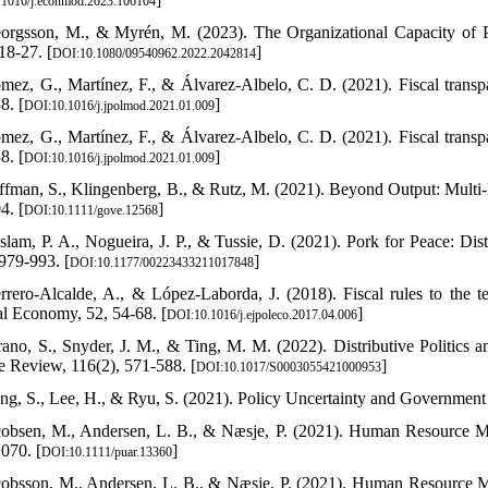
1016/j.econmod.2023.106104
orgsson, M., & Myrén, M. (2023). The Organizational Capacity of 
18-27. [
]
DOI:10.1080/09540962.2022.2042814
mez, G., Martínez, F., & Álvarez-Albelo, C. D. (2021). Fiscal transp
8. [
]
DOI:10.1016/j.jpolmod.2021.01.009
mez, G., Martínez, F., & Álvarez-Albelo, C. D. (2021). Fiscal transp
8. [
]
DOI:10.1016/j.jpolmod.2021.01.009
ffman, S., Klingenberg, B., & Rutz, M. (2021). Beyond Output: Multi
4. [
]
DOI:10.1111/gove.12568
slam, P. A., Nogueira, J. P., & Tussie, D. (2021). Pork for Peace: Distr
 979-993. [
]
DOI:10.1177/00223433211017848
rrero-Alcalde, A., & López-Laborda, J. (2018). Fiscal rules to the t
cal Economy, 52, 54-68. [
]
DOI:10.1016/j.ejpoleco.2017.04.006
rano, S., Snyder, J. M., & Ting, M. M. (2022). Distributive Politics 
e Review, 116(2), 571-588. [
]
DOI:10.1017/S0003055421000953
ng, S., Lee, H., & Ryu, S. (2021). Policy Uncertainty and Government 
cobsen, M., Andersen, L. B., & Næsje, P. (2021). Human Resource Ma
070. [
]
DOI:10.1111/puar.13360
cobsson, M., Andersen, L. B., & Næsje, P. (2021). Human Resource Ma