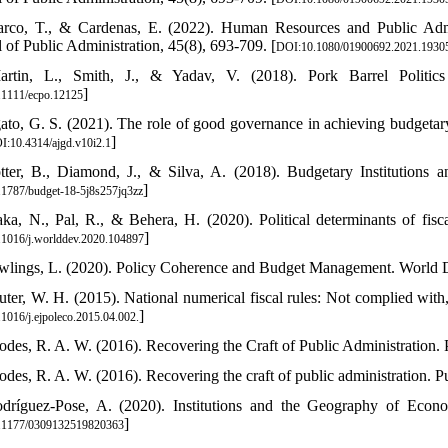
rco, T., & Cardenas, E. (2022). Human Resources and Public Admini
l of Public Administration, 45(8), 693-709. [
DOI:10.1080/01900692.2021.1930
artin, L., Smith, J., & Yadav, V. (2018). Pork Barrel Politics
]
.1111/ecpo.12125
ato, G. S. (2021). The role of good governance in achieving budgetar
]
I:10.4314/ajgd.v10i2.1
tter, B., Diamond, J., & Silva, A. (2018). Budgetary Institutions
]
1787/budget-18-5j8s257jq3zz
aka, N., Pal, R., & Behera, H. (2020). Political determinants of fi
]
1016/j.worlddev.2020.104897
wlings, L. (2020). Policy Coherence and Budget Management. World 
uter, W. H. (2015). National numerical fiscal rules: Not complied with,
]
1016/j.ejpoleco.2015.04.002.
odes, R. A. W. (2016). Recovering the Craft of Public Administration. 
odes, R. A. W. (2016). Recovering the craft of public administration. P
dríguez-Pose, A. (2020). Institutions and the Geography of Eco
]
.1177/0309132519820363