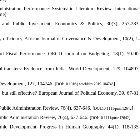
stration Performance: Systematic Literature Review. International
]
510
 and Public Investment. Economics & Politics, 30(3), 257-283.
y efficiency. African Journal of Governance & Development, 10(2), 1-
 and Fiscal Performance. OECD Journal on Budgeting, 18(1), 59-90.
scal transfers: Evidence from India. World Development, 129, 104897.
Development, 127, 104746. [
]
DOI:10.1016/j.worlddev.2019.104746
 but still effective? European Journal of Political Economy, 39, 67-81.
Public Administration Review, 76(4), 637-646. [
]
DOI:10.1111/puar.12642
ublic Administration Review, 76(4), 637-646. [
]
DOI:10.1111/puar.12642
nomic Development. Progress in Human Geography, 44(1), 118-135.