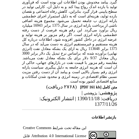
گیرد. پیامد مخدوش بودن اطلاعات این بوده است که فن‌آوری
تولید با بازده اندک رواج پیدا کند و به دلیل آن، کارایی تولید در
سطح پایینی قرار گیرد. بنابراین، کاهش رفاه اجتماعی و نقصان
بازده تولید، هزینه‌ای است که به دلیل استمرار اجرای خط‌مشی
یارانه انرژی ب جامعه تحمیل می‌شود. مجموع هزینه اضافی
ناشی از پرداخت یارانه انرژی در سال 1375 برابر 16943 میلیارد
ریال برآورد می‌گردد. این رقم هزینه فرصت از دست رفته
خط‌مشی یارانه انرژی است. اگر رقم مزبور بر هزینه تولید و
عرضه انرژی در داخل کشور افزوده شود، اطلاعات درباره کل
هزینه مستقیم و غیرمستقیم انرژی به دست می‌آید که در سال
1375 برابر 113648 ریال به ازای یک بشکه معادل نفت (انرژی
نهایی) برآورده شده که براساس نرخ تبدیل یک دلار برابر 3000
ریال معادل 9/37 دلار برای یک بشکه معادل نفت می‌باشد.
مقایسه رقم مزبور با قیمت نفت در بازارهای جهانی، حاکی از
آن است که هزینه انرژی جامعه به دلیل پیگیری سیاست یارانه
انرژی رقم بسیار بالایی است و پیامد آن از دست رفتن مزیت
نسبی نظام اقتصادی در زمینه انرژی و محدود شدن امکانات و
منابع اقتصادی کشور بوده است.
(۲۷۶۸ دریافت)
متن کامل
[PDF 161 kb]
پژوهشی:
|
پژوهشي
دریافت: 1390/11/18 | انتشار الکترونیک:
1377/11/26
بازنشر اطلاعات
این مقاله تحت شرایط
Creative Commons
Attribution 4.0 International License
قابل