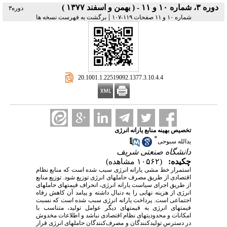
دوره ۳، شماره ۱۰ و ۱۱ - ( بهمن و اسفند ۱۳۷۷ )
دوره۳
|
شماره ۱۰ و ۱۱ صفحات ۱۱۹-۱۰۷
برگشت به فهرست نسخه ها
‎ 20.1001.1.22519092.1377.3.10.4.4
تخصیص بهینه منابع یارانه انرژی
*
یدالله سبوحی
دانشگاه صنعتی شریف
چکیده:
(۱۰۵۶۲ مشاهده)
استمرار خط مشی یارانه انرژی سبب شده است که منابع نظام
اقتصادی از طریق مصرف حاملهای انرژی توزیع شود. توزیع منابع
از طریق اجرای سیاست یارانه انرژی، انحراف قیمتهای حاملهای
انرژی از هزینه نهایی را به دنبال داشته و پیامد آن کاهش رفاه
اجتماعی است. پرداخت یارانه انرژی سبب شده است که نسبت
قیمتهای انرژی به قیمتهای دیگر عوامل تولید، متناسب با
امکانات و محدودیتهای نظام اقتصادی نباشد و اطلاعات مخدوش
در دسترس تولیدکنندگان و مصرف‌کنندگان حاملهای انرژی قرار