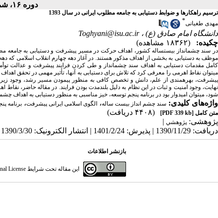
دوره ۱۶، شماره ۱ - ( بهار ۱۳۹۰ )
ترسیم راهکارها و ضوابط دستیابی به جامعه مطلوب ایرانی در سال 1393
*
مهدی طغیانی
دانشگاه امام صادق (ع) ،
Toghyani@isu.ac.ir
چکیده:
(۱۸۳۶۲ مشاهده)
موظف به دستیابی به بخشی از اهداف مذکور هستند. در آغاز دهه چهارم انقلاب اسلامی که دهه
کامل مقدمات دستیابی به اهداف سند چشمانداز و طی کردن فرایند پیشرفت و عدالت توأمان،
میتوان نقاط اهرمی را معرفی کرد که تلاش برای دستیابی به آنها، تأثیر مهمی در تحقق اهدا
پیشرفت، بهرهمندی از علم، دانش و تخصص کافی به منظور پیمودن مسیر رشد، وجود زیرس
نهایت، وجود امنیت و ثبات در این نظام به دلیل بلندمدت بودن فرایند. در مقاله حاضر، نقاط 
شود، میتوان امیدوار بود در برنامه پنجم توسعه، خیز مناسبی به منظور دستیابی به اهداف چشم
واژه‌های کلیدی:
،
،
سند چشم انداز بیست ساله
الگوی اسلامی ایرانی پیشرفت
برنامه پن
(۴۴۰۸ دریافت)
متن کامل
[PDF 339 kb]
پژوهشی:
|
پژوهشي
دریافت: 1390/11/29 | پذیرش: 1401/2/24 | انتشار الکترونیک: 1390/3/30
بازنشر اطلاعات
این مقاله تحت شرایط
nal License