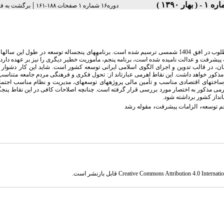
|
دوره۱۶ شماره ۱ صفحات ۱۸۸-۱۶۱
برگشت به ف
در سند چشمانداز بیستساله کشور، اهداف حرکت در مسیر پیشرفت و دستیابی به جامعه مطلوب در افق 1404 شمسی ترسیم شده است. برنامههای پنجساله توسعه در طول 
 پیشرفت و عدالت نامیده شده است، برنامه پنجم، مأموریت خطیر دیگری را نیز بر عهده دارد 
 در قالب تدوین و اجرای الگوی اسلامی ایرانی توسعه کشور است. شاید این کار دشوار با
ف مذکور خواهد داشت. این نقاط اهرمی عبارتاند از: تحول فکری و فرهنگی مردم جامعه متناسب
اختهای اقتصادی مناسب و تأمین مالی پروژههای توسعهای، مدیریت و نظام مناسب اجتما
اهرمی مذکور به اختصار مورد بررسی قرار گرفته است. چنانچه اصلاحات کافی در این نقاط پنجگا
انداز کشور برداشته شود.
،
،
جم توسعه
الزامات پیشرفت
مقوله رشد
Creative Commons Attribution 4.0 Internatio
قابل بازنشر است.