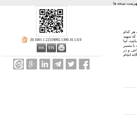
هرست نسخه ها
این سالها، هر کدام
که تمهید
‎ 20.1001.1.22519092.1390.16.1.6.9
شد، اما
 با مسیر
عی و در
نه انجام