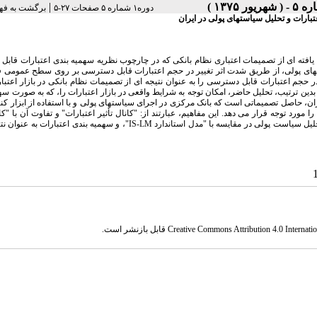
|
دوره۱ شماره ۵ صفحات ۲۷-۵
برگشت به فه
بارات و تحلیل سیاستهای پولی در ایران
عمیم یافته ای از تصمیمات اعتباری نظام بانکی که در چارچوب نظریه سهمیه بندی اعتبارات قاب
سیاستهای پولی، از طریق شدت اثر تغییر در حجم اعتبارات قابل دسترسی بر روی سطح عمومی ف
. مدل مورد بحث، تغییرات در حجم اعتبارات قابل دسترسی را به عنوان نتیجه ای از تصمیمات نظام بانکی در بازار اعتب
ین ترتیب، تحلیل حاضر، امکان توجه به شرایط واقعی در بازار اعتبارات را، که به صورت سه
ان، حاصل تصمیماتی است که بانک مرکزی در اجرای سیاستهای پولی و با استفاده از ابزار ک
مورد توجه قرار می دهد. این مفاهیم، عبارتند از: "کانال تأثیر اعتبارات" و تفاوت آن با "کان
عوامل پولی "، "فرضیه سهمیه بندی اعتبارات"، "حجم اعتبارات قابل دسترسی"، تفاوت در تحلیل سیاست پولی در مقایسه با "مدل استاندارد IS-LM"، و سهمیه 
Creative Commons Attribution 4.0 Internatio
قابل بازنشر است.