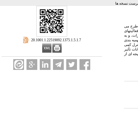
رست نسخه ها
ل طرح می
عالیتهای
ارات، و به
‎ 20.1001.1.22519092.1375.1.5.1.7
میه بندی
نترل کمی
ات تأثیر
بندی اعتبارات به عنوان نتیجه ای از