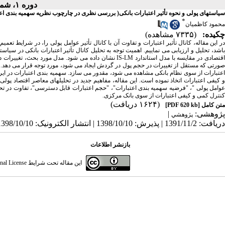
دوره ۱، شماره ۵ - ( شهريور ۱۳۷۵ )
سیاستهای پولی و نحوه تأثیر اعتبارات بانکی( بررسی نظری در چارچوب نظریه سهمیه بندی اعت
*
محمود کاظمیان
چکیده:
(۷۳۳۵ مشاهده)
در این مقاله، کانال تأثیر اعتبارات و تفاوت آن با کانال تأثیر عوامل پولی را، در شرایط ت
باشد، تحلیل و ارزیابی می نماییم. اهمیت توجه به تحلیل کانال تأثیر اعتبارات بانکی در 
اقتصادی در مقایسه با مدل استاندارد IS-LM نشان داده می شود
صورتی که مستقل از تغییرات در حجم پول در گردش ایجاد می شود، مورد توجه قرار می دهد. بد
اعتبارات از سوی نظام بانکی مشاهده می شود، مقدور می سازد. سهمیه بندی اعتبارات در ایر
و کیفی اعتبارات اتخاذ نموده است. این مقاله، مفاهیم جدید در تحلیلهای معاصر اقتصاد پولی را 
کنترل کمی و کیفی اعتبارات از سوی بانک مرکزی.
(۱۶۲۴ دریافت)
متن کامل
[PDF 620 kb]
پژوهشی:
|
پژوهشي
دریافت: 1391/11/2 | پذیرش: 1398/10/10 | انتشار الکترونیک: 1398/10/10
بازنشر اطلاعات
این مقاله تحت شرایط
nal License