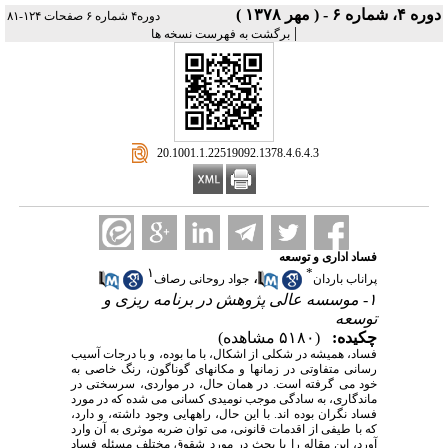
دوره ۴، شماره ۶ - ( مهر ۱۳۷۸ )
دوره۴ شماره ۶ صفحات ۱۲۴-۸۱
|
برگشت به فهرست نسخه ها
‎ 20.1001.1.22519092.1378.4.6.4.3
فساد اداری و توسعه
۱
*
،
پراناب باردان
جواد روحانی رصاف
۱- موسسه عالی پژوهش در برنامه ریزی و
توسعه
چکیده:
(۵۱۸۰ مشاهده)
فساد، همیشه در شکلی از اشکال، با ما بوده، و با درجات آسیب
رسانی متفاوتی در زمانها و مکانهای گوناگون، رنگ خاصی به
خود می گرفته است. در همان حال، در مواردی، سرسختی در
ماندگاری، به سادگی موجب نومیدی کسانی می شده که در مورد
فساد نگران بوده اند. با این حال، راههایی وجود داشته، و دارد،
که با طیفی از اقدمات قانونی، می توان ضربه موثری به آن وارد
آورد، این مقاله را با بحث در مورد شقوق مختلف مسئله فساد