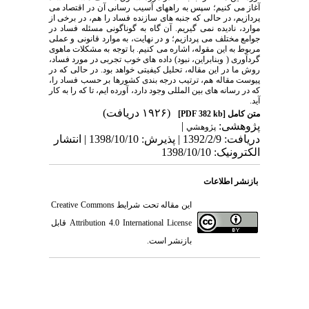
آغاز می کنیم؛ سپس به راههای آسیب رسانی آن در اقتصاد می
پردازیم، در حالی که جنبه های سازنده فساد را هم، در برخی از
موارد، نادیده نمی گیریم. آن گاه به گوناگونی مسئله فساد در
جوامع مختلف می پردازیم؛ و در نهایت، به موارد قانونی و عملی
مربوط به این مقوله، اشاره می کنیم. با توجه به مشکلات ماهوی
گردآوری ( وبنابراین، نبود) داده های خوب تجربی در مورد فساد،
روش ما در این مقاله، تحلیل کیفیتی خواهد بود. در حالی که در
پیوست مقاله هم، ترتیب درجه بندی کشورها بر حسب فساد را،
که در رسانه های بین المللی وجود دارد، آورده ایم، تا که را به کار
آید.
(۱۹۲۶ دریافت)
متن کامل
[PDF 382 kb]
پژوهشی:
|
پژوهشي
دریافت: 1392/2/9 | پذیرش: 1398/10/10 | انتشار
الکترونیک: 1398/10/10
بازنشر اطلاعات
این مقاله تحت شرایط
Creative Commons
Attribution 4.0 International License
قابل
بازنشر است.