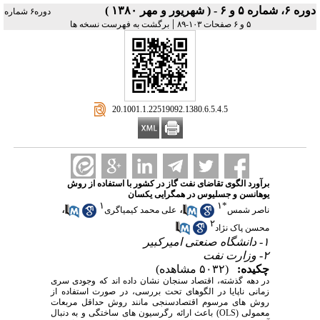
دوره ۶، شماره ۵ و ۶ - ( شهريور و مهر ۱۳۸۰ )
دوره۶ شماره
|
۵ و ۶ صفحات ۱۰۳-۸۹
برگشت به فهرست نسخه ها
‎ 20.1001.1.22519092.1380.6.5.4.5
برآورد الگوی تقاضای نفت گاز در کشور با استفاده از روش
یوهانسن و جسلیوس در همگرایی یکسان
۱
۱
*
،
،
ناصر شمس
علی محمد کیمیاگری
۲
محسن پاک نژاد
۱- دانشگاه صنعتی امیرکبیر
۲- وزارت نفت
چکیده:
(۵۰۳۲ مشاهده)
در دهه گذشته، اقتصاد سنجان نشان داده اند که وجودی سری
زمانی ناپایا در الگوهای تحت بررسی، در صورت استفاده از
روش های مرسوم اقتصادسنجی مانند روش حداقل مربعات
معمولی (OLS) باعث ارائه رگرسیون های ساختگی و به دنبال