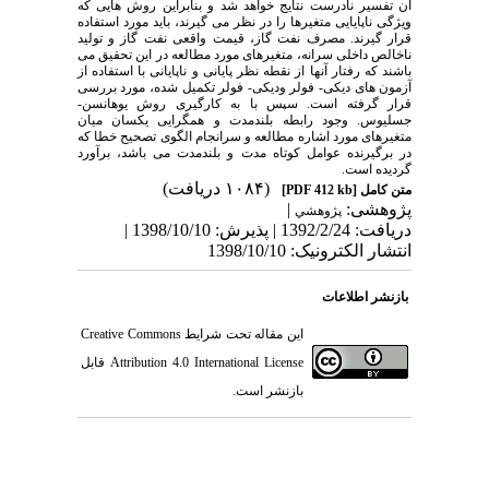
آن تفسیر نادرست نتایج خواهد شد و بنابراین روش هایی که
ویژگی ناپایایی متغیرها را در نظر می گیرند، باید مورد استفاده
قرار گیرند. مصرف نفت گاز، قیمت واقعی نفت گاز و تولید
ناخالص داخلی سرانه، متغیرهای مورد مطالعه در این تحقیق می
باشند که رفتار آنها از نقطه نظر پایانی و ناپایانی با استفاده از
آزمون های دیکی- فولر ودیکی- فولر تکمیل شده، مورد بررسی
قرار گرفته است. سپس با به کارگیری روش یوهانسن-
جسلیوس. وجود رابطه بلندمدت و همگرایی یکسان میان
متغیرهای مورد اشاره مطالعه و سرانجام الگوی تصحیح خطا که
در برگیرنده عوامل کوتاه مدت و بلندمدت می باشد، برآورد
گردیده است.
(۱۰۸۴ دریافت)
متن کامل
[PDF 412 kb]
پژوهشی:
|
پژوهشي
دریافت: 1392/2/24 | پذیرش: 1398/10/10 |
انتشار الکترونیک: 1398/10/10
بازنشر اطلاعات
این مقاله تحت شرایط
Creative Commons
Attribution 4.0 International License
قابل
بازنشر است.