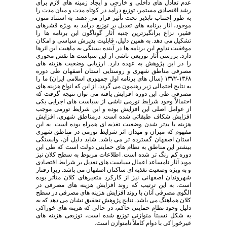
عدم تعادل های داخلی و خارجی و ایجاد زمینه های لازم برای
رشد اقتصادی مستمر، توزیع درآمد در کوتاه مدت و میان مدت را
به طور اجتناب ناپذیر تحت تأثیر قرار می دهند. به استناد متون
موجود، آثار برنامه های تعدیل بر توزیع درآمد به ویژه قشرهای
فقیر، نزاع برانگیزترین جنبه آثار گوناگون این برنامه ها را
تشکیل می دهد. به همین دلیل، قابلیت پذیرش سیاسی و امکان
موفقیت تداوم این برنامه ها در آینده بستگی به ماهیت این اثرها
دارد. بررسی آثار توزیعی ناشی از این سیاست ها نقش محوری
را در این پژوهش به عهده دارد. ارزیابی وضعیت هزینه های
مصرفی مناطق شهری و روستایی استان اصفهان طی دوره
۱۳۶۸-۱۳۷۲ (سال های برنامه اول جمهوری اسلامی ایران) ما را
به نتایج احتمالی زیر رهنمون می گردد. از این که انواع هزینه های
مصرفی طی این دوره افزایش یافته می توان نتیجه گرفت که
احتمالاً وجود شرایط تورمی ناشی از سیاست های اجرایی یکی
از عوامل اصلی این افزایش بوده و این شرایط تورمی موجب
افزایش شکاف طبقاتی شده است. درمناطق شهری، افزایش
هزینه با بدتر شدن وضعیت تغذیه ای همراه بوده است. به این
مفهوم که میزان و میدان اثر شرایط تورمی در مناطق شهری
استان اصفهان گسترده تر می باشد. شاید دلیل آن، وابستگی
بیشتر این مناطق به نظام های حمایتی دولت است که طی این
دوره کم رنگ تر شده است. اطلاعات مربوط به سطح کلان نیز
موید آثار نامساعد اعمال سیاست های تعدیل بر شرایط اقتصادی
و به ویژه وضعیت تغذیه ای ساکنان اصفهان می باشد. زیرا رفتار
شهروندان اصفهانی نیز از کارکرد متغیرهای کلان متأثر بوده
است. به این ترتیب که روند افزایش هزینه های مصرفی در
الگوی مصرفی آنان با روند افزایش هزینه های مصرفی در سطح
کلان هماهنگ می باشد. نتایج پژوهش تحقیق نشان می دهد که به
دلیل وجود نظام حمایتی حاکم، در حالی که هزینه های خوراکی
به شکل نسبتاً متوازنی توزیع شده است، توزیعی هزینه های
غیرخوراکی با دوام کاملاً نامتوازن است.