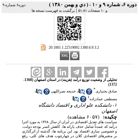
دوره ۶، شماره ۹ و ۱۰ - ( دي و بهمن ۱۳۸۰ )
دوره۶ شماره ۹
|
و ۱۰ صفحات ۸۱-۵۱
برگشت به فهرست نسخه ها
‎ 20.1001.1.22519092.1380.6.9.3.2
تحلیلی از وضعیت توزیع درآمد (هزینه) در استان اصفهان (1368-
1372)
*
،
،
صادق بختیاری
خدیجه نصراللهی
۱
مصطفی عمادزاده
۱- دانشکده علو اداری و اقتصاد دانشگاه
اصفهان
چکیده:
(۶۰۵۷ مشاهده)
سیاست های تعدیل اقتصادی در ایران از سال ۱۳۶۸ به مورد اجرا
درآمد که عمدتاً شامل حذف یارانه ها، کاهش کسر بودجه دولت،
و خصوصی سازی اقتصاد بود. این برنامه ها، گذشته از اثرگذاری
بر متغیرهای اقتصادی کلان در چهارچوب هدف های کلی، رفع