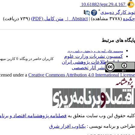
‎ 10.61882/jepr.29.4.167
*
نوید کارگر ده‌‌بیدی
چکیده
(۳۷۷۸ مشاهده)
|
Abstract |
متن کامل (PDF)
(۷۳۹ دریافت)
پایگاه های مرتبط
موسسه عالی آموزش و پژوهش برنامه ریزی
کمسیون نشریات وزارت علوم
کاربران حاضر در وبگاه: 0 کاربر;
میهمان
سامانه اطلاعات پژوهشی ایران
فراخوان نشر آثار تخصصی
icensed under a
Creative Commons Attribution 4.0 International License
کلیه حقوق این وب سایت متعلق به
فصلنامه پژوهشنامه اقتصاد و برنا
طراحی و برنامه نویسی :
یکتاوب افزار شرق