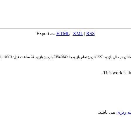
Export as:
HTML
|
XML
|
RSS
ان در حال بازدید: 227 کاربر;
تمام بازدید‌ها: 23542640 بازدید;
بازدید 24 ساعت قبل: 10803 بازدید
.
This work is l
مه ریزی
می باشد.