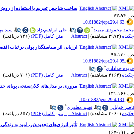
ساخت شاخص تحریم با استفاده از روش تح
ص. ۹۴-۶۳
‎ 10.61882/jepr.29.4.63
*
محمد محمودی میمند
،
علی ابراهیم‌نژاد
،
سید مه
چکیده
(۳۹۷۳ مشاهده)
|
Abstract |
متن کامل (PDF)
(۷۴۶ دریافت)
ارزیابی اثر سیاستگذار پولی بر ثبات اقتصاد 
ص. ۱۳۰-۹۵
‎ 10.61882/jepr.29.4.95
*
فریده خدادادی
چکیده
(۴۱۶۴ مشاهده)
|
Abstract |
متن کامل (PDF)
(۷۰۱ دریافت)
مروری بر مدل‌های کلان‌سنجی پویای جدید
ص. ۱۶۶-۱۳۱
‎ 10.61882/jepr.29.4.131
*
ناصر خیابانی
،
فهیم مطوری
چکیده
(۴۰۶۰ مشاهده)
|
Abstract |
متن کامل (PDF)
(۸۵۲ دریافت)
تأثیر انرژی‌های تجدیدپذیر، امید به زند
ص. ۱۹۱-۱۶۷