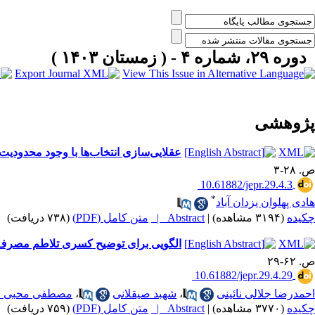
دوره ۲۹، شماره ۴ - ( زمستان ۱۴۰۳ )
پژوهشی
عقلایی‌سازی انتخاب‌ها با وجود محدودیت‌
ص. ۲۸-۳
‎ 10.61882/jepr.29.4.3
*
هادی پهلوان یزدان آباد
چکیده
(۳۱۹۴ مشاهده)
|
Abstract |
متن کامل (PDF)
(۷۳۸ دریافت)
الگویی برای توضیح کسری تلاطم مصرف 
ص. ۶۲-۲۹
‎ 10.61882/jepr.29.4.29
احمدرضا جلالی نائینی
،
شهبد صیقلانی
،
مصطفی محبی م
چکیده
(۳۷۷۰ مشاهده)
|
Abstract |
متن کامل (PDF)
(۷۵۹ دریافت)