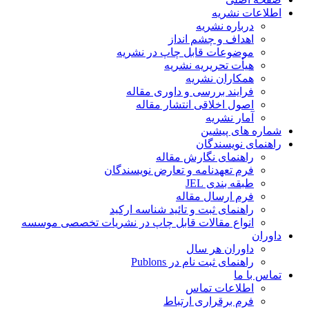
اطلاعات نشریه
درباره نشریه
اهداف و چشم انداز
موضوعات قابل چاپ در نشریه
هیأت تحریریه نشریه
همکاران نشریه
فرایند بررسی و داوری مقاله
اصول اخلاقی انتشار مقاله
آمار نشریه
شماره های پیشین
راهنمای نویسندگان
راهنمای نگارش مقاله
فرم تعهدنامه و تعارض نویسندگان
طبقه بندی JEL
فرم ارسال مقاله
راهنمای ثبت و تائید شناسه ارکید
انواع مقالات قابل چاپ در نشریات تخصصی موسسه
داوران
داوران هر سال
راهنمای ثبت نام در Publons
تماس با ما
اطلاعات تماس
فرم برقراری ارتباط