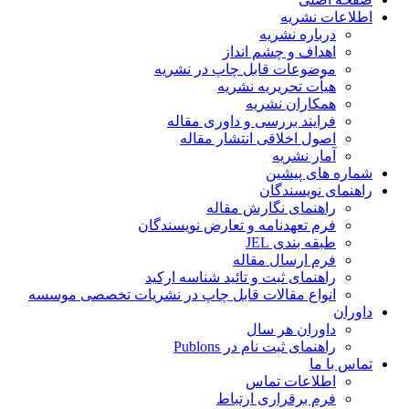
اطلاعات نشریه
درباره نشریه
اهداف و چشم انداز
موضوعات قابل چاپ در نشریه
هیأت تحریریه نشریه
همکاران نشریه
فرایند بررسی و داوری مقاله
اصول اخلاقی انتشار مقاله
آمار نشریه
شماره های پیشین
راهنمای نویسندگان
راهنمای نگارش مقاله
فرم تعهدنامه و تعارض نویسندگان
طبقه بندی JEL
فرم ارسال مقاله
راهنمای ثبت و تائید شناسه ارکید
انواع مقالات قابل چاپ در نشریات تخصصی موسسه
داوران
داوران هر سال
راهنمای ثبت نام در Publons
تماس با ما
اطلاعات تماس
فرم برقراری ارتباط