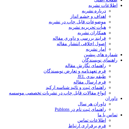
اطلاعات نشریه
درباره نشریه
اهداف و چشم انداز
موضوعات قابل چاپ در نشریه
هیأت تحریریه نشریه
همکاران نشریه
فرایند بررسی و داوری مقاله
اصول اخلاقی انتشار مقاله
آمار نشریه
شماره های پیشین
راهنمای نویسندگان
راهنمای نگارش مقاله
فرم تعهدنامه و تعارض نویسندگان
طبقه بندی JEL
فرم ارسال مقاله
راهنمای ثبت و تائید شناسه ارکید
انواع مقالات قابل چاپ در نشریات تخصصی موسسه
داوران
داوران هر سال
راهنمای ثبت نام در Publons
تماس با ما
اطلاعات تماس
فرم برقراری ارتباط