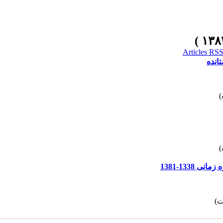
انده
133-1381