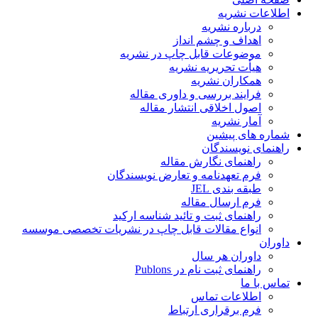
اطلاعات نشریه
درباره نشریه
اهداف و چشم انداز
موضوعات قابل چاپ در نشریه
هیأت تحریریه نشریه
همکاران نشریه
فرایند بررسی و داوری مقاله
اصول اخلاقی انتشار مقاله
آمار نشریه
شماره های پیشین
راهنمای نویسندگان
راهنمای نگارش مقاله
فرم تعهدنامه و تعارض نویسندگان
طبقه بندی JEL
فرم ارسال مقاله
راهنمای ثبت و تائید شناسه ارکید
انواع مقالات قابل چاپ در نشریات تخصصی موسسه
داوران
داوران هر سال
راهنمای ثبت نام در Publons
تماس با ما
اطلاعات تماس
فرم برقراری ارتباط