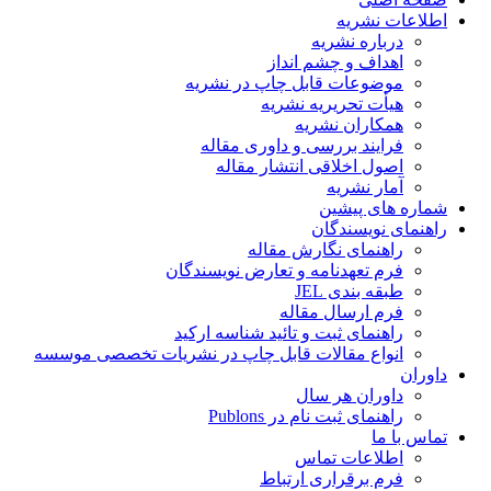
اطلاعات نشریه
درباره نشریه
اهداف و چشم انداز
موضوعات قابل چاپ در نشریه
هیأت تحریریه نشریه
همکاران نشریه
فرایند بررسی و داوری مقاله
اصول اخلاقی انتشار مقاله
آمار نشریه
شماره های پیشین
راهنمای نویسندگان
راهنمای نگارش مقاله
فرم تعهدنامه و تعارض نویسندگان
طبقه بندی JEL
فرم ارسال مقاله
راهنمای ثبت و تائید شناسه ارکید
انواع مقالات قابل چاپ در نشریات تخصصی موسسه
داوران
داوران هر سال
راهنمای ثبت نام در Publons
تماس با ما
اطلاعات تماس
فرم برقراری ارتباط