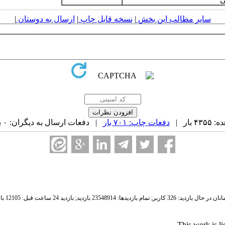
سایر مطالب این بخش
|
نسخه قابل چاپ
|
ارسال به دوستان
|
بار |
دفعات چاپ: ۷۰۱ بار
| دفعات ارسال به دیگران: ۰ بار |
ان در حال بازدید: 326 کاربر;
تمام بازدید‌ها: 23548914 بازدید;
بازدید 24 ساعت قبل: 12105 بازدید
.
This work is l