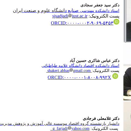
دکتر سید جعفر سجادی
صنایع د
انشگاه علوم و صنعت ایران
استاد دانشکده مهندسی
پست الکترونیک:
iust.ac.ir
sjsadjadi
ORCID:
۰۰۰۰-۰۰۰۲-۹۰۶۹-۵۴۵۳
دکتر عباس شاکری حسین آباد
استاد دانشکده اقتصاد دانشگاه علامه طباطبائی
پست الکترونیک
:
shakeri.abbas
gmail.com
ORCID:۰۰۰۰-۰۰۰۱-۸۰۰۸-۹۹۲X
دکتر غلامعلی فرجادی
دانشیار بازنشسته گروه اقتصاد موسسه عالی آموزش و پژوهش مدیریت 
پست الکترونیک
:
yahoo.com
g_farjadi