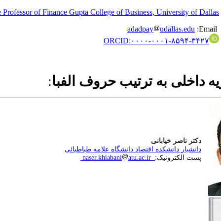
 Professor of Finance Gupta College of Business, University of Dallas
adadpay
udallas.edu
:Email
ORCID:
۰۰۰۰-۰۰۰۱-۸۵۹۴-۳۴۲۷
ه داخلی به ترتیب حروف الفبا
:
دکتر ناصر خیابانی
دانشیار دانشکده اقتصاد دانشگاه علامه طباطبائی
پست الکترونیک
:
naser.khiabani
atu.ac.ir