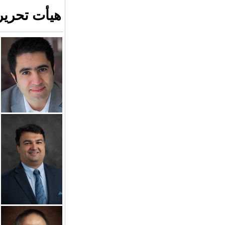
هیأت تحریری