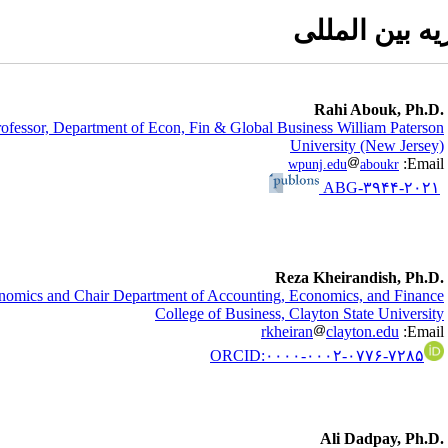
ه بین المللی
.Rahi Abouk, Ph.D
rofessor,
Department of Econ, Fin & Global Business William Paterson
University (New Jersey)
Email:
wpunj.edu
aboukr
ABG-۳۹۴۴-۲۰۲۱
.Reza Kheirandish, Ph.D
onomics and Chair Department of Accounting, Economics, and Finance
College of Business, Clayton State University
rkheiran
clayton.edu
:Email
ORCID:۰۰۰۰-۰۰۰۲-۰۷۷۶-۷۲۸۵
.Ali Dadpay, Ph.D