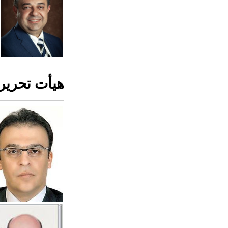
هیأت تحریری