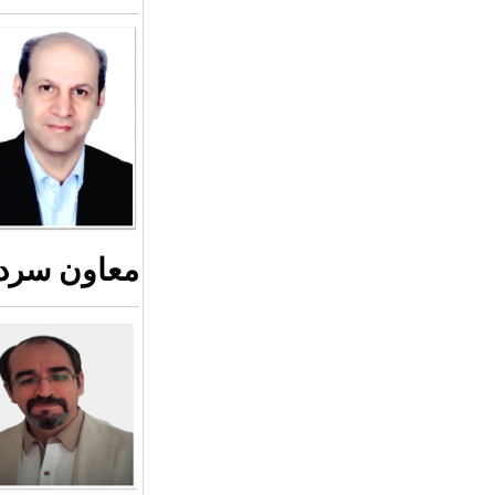
معاون سردب