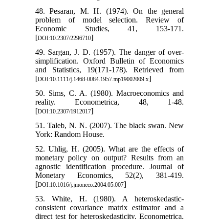
48. Pesaran, M. H. (1974). On the general
problem of model selection. Review of
Economic Studies, 41, 153-171.
[
]
DOI:10.2307/2296710
49. Sargan, J. D. (1957). The danger of over-
simplification. Oxford Bulletin of Economics
and Statistics, 19(171-178). Retrieved from
[
]
DOI:10.1111/j.1468-0084.1957.mp19002009.x
50. Sims, C. A. (1980). Macroeconomics and
reality. Econometrica, 48, 1-48.
[
]
DOI:10.2307/1912017
51. Taleb, N. N. (2007). The black swan. New
York: Random House.
52. Uhlig, H. (2005). What are the effects of
monetary policy on output? Results from an
agnostic identification procedure. Journal of
Monetary Economics, 52(2), 381-419.
[
]
DOI:10.1016/j.jmoneco.2004.05.007
53. White, H. (1980). A heteroskedastic-
consistent covariance matrix estimator and a
direct test for heteroskedasticity. Econometrica,