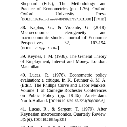
Shephard (Eds.), The Methodology and
Practice of Econometrics (pp. 1-36). Oxford:
Oxford University Press.
[
] [
]
DOI:10.1093/acprof:oso/9780199237197.003.0001
PMID
38. Kaplan, G., & Violante, G. (2018).
Microeconomic heterogeneity and
macroeconomic shocks. Journal of Economic
Perspectives, 32, 167-194.
[
]
DOI:10.1257/jep.32.3.167
39. Keynes, J. M. (1936). The General Theory
of Employment, Interest and Money. London:
Macmillan.
40. Lucas, R. (1976). Econometric policy
evaluation: a critique. In K. Brunner & M. A.
(Eds.), The Phillips Curve and Labor Markets,
Volume 1 of Carnegie-Rochester Conferences
on Public Policy (pp. 19-46). Amsterdam:
North-Holland. [
]
DOI:10.1016/S0167-2231(76)80003-6
41. Lucas, R., & Sargent, T. (1979). After
Keynesian macroeconomics. Quarterly Review,
3(Spr). [
]
DOI:10.21034/qr.321