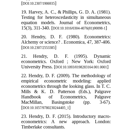
[
]
DOI:10.2307/1906935
19. Harvey, A. C., & Phillips, G. D. A. (1981).
Testing for heteroscedasticity in simultaneous
equation models. Journal of Econometrics,
15(3), 311-340. [
]
DOI:10.1016/0304-4076(81)90098-1
20. Hendry, D. F. (1980). Econometrics:
Alchemy or science? . Economica, 47, 387-406.
[
]
DOI:10.2307/2553385
21. Hendry, D. F. (1995). Dynamic
econometrics. Oxford ; New York: Oxford
University Press. [
]
DOI:10.1093/0198283164.001.0001
22. Hendry, D. F. (2009). The methodology of
empirical econometric modeling: applied
econometrics through the looking glass. In T. C.
Mills & K. D. Patterson (Eds.), Palgrave
Handbook of Econometrics, Palgrave
MacMillan, Basingstoke (pp. 3-67).
[
]
DOI:10.1057/9780230244405_1
23. Hendry, D. F. (2015). Introductory macro-
econometrics: A new approach. London:
Timberlake consultants.