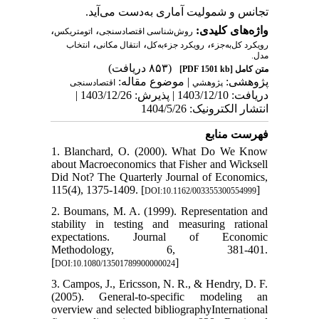
تجانس و شمولیت آماری به‌دست می‌آید.
،
،
واژه‌های کلیدی:
روش‌شناسی اقتصادسنجی
اتومتریکس
،
،
،
رویکرد کل‌‌به‌‌جزء
رویکرد جزء‌به‌‌کل
انتقال مکانی
انتخاب
مدل.
(۸۵۳ دریافت)
[PDF 1501 kb]
متن کامل
پژوهشی:
| موضوع مقاله:
پژوهشي
اقتصادسنجی
دریافت: 1403/12/10 | پذیرش: 1403/12/26 |
انتشار الکترونیک: 1404/5/26
فهرست منابع
1. Blanchard, O. (2000). What Do We Know
about Macroeconomics that Fisher and Wicksell
Did Not? The Quarterly Journal of Economics,
115(4), 1375-1409. [
]
DOI:10.1162/003355300554999
2. Boumans, M. A. (1999). Representation and
stability in testing and measuring rational
expectations. Journal of Economic
Methodology, 6, 381-401.
[
]
DOI:10.1080/13501789900000024
3. Campos, J., Ericsson, N. R., & Hendry, D. F.
(2005). General-to-specific modeling an
overview and selected bibliographyInternational