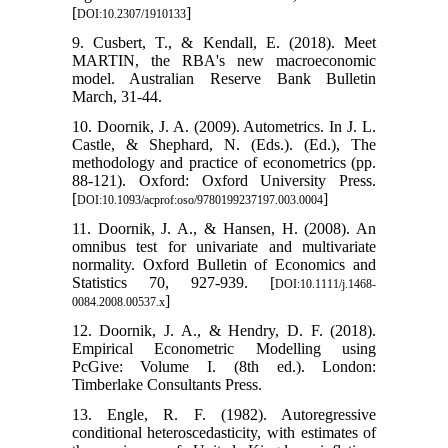
[
]
DOI:10.2307/1910133
9. Cusbert, T., & Kendall, E. (2018). Meet
MARTIN, the RBA's new macroeconomic
model. Australian Reserve Bank Bulletin
March, 31-44.
10. Doornik, J. A. (2009). Autometrics. In J. L.
Castle, & Shephard, N. (Eds.). (Ed.), The
methodology and practice of econometrics (pp.
88-121). Oxford: Oxford University Press.
[
]
DOI:10.1093/acprof:oso/9780199237197.003.0004
11. Doornik, J. A., & Hansen, H. (2008). An
omnibus test for univariate and multivariate
normality. Oxford Bulletin of Economics and
Statistics 70, 927-939. [
DOI:10.1111/j.1468-
]
0084.2008.00537.x
12. Doornik, J. A., & Hendry, D. F. (2018).
Empirical Econometric Modelling using
PcGive: Volume I. (8th ed.). London:
Timberlake Consultants Press.
13. Engle, R. F. (1982). Autoregressive
conditional heteroscedasticity, with estimates of