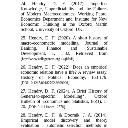
24. Hendry, D. F. (2017). Imperfect
Knowledge, Unpredictability and the Failures
of Modern Macroeconomics. Working Papre,
Economics Department and Institute for New
Economic Thinking at the Oxford Martin
School, University of Oxford, UK.
25. Hendry, D. F. (2020). A short history of
macro-econometric modelling. Journal of
Banking, Finance and Sustainable
Development, 1, 1-32. Retrieved from
[
]
http://www.collegepress.org.uk/jbfsd/
26. Hendry, D. F. (2022). Does an empirical
economic relation have a life? A review essay.
History of Political Economy, 163-179.
[
]
DOI:10.1215/00182702-9699096
27. Hendry, D. F. (2024). A Brief History of
General-to-specific Modelling*. Oxford
Bulletin of Economics and Statistics, 86(1), 1-
20. [
]
DOI:10.1111/obes.12578
28. Hendry, D. F., & Doornik, J. A. (2014).
Empirical model discovery and theory
evaluation : automatic selection methods in