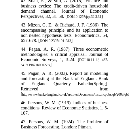
42. Mian, A., & Sufi, A. (2018). Finance and
business cycles: The credit-driven household
demand channel. Journal of Economic
Perspectives, 32, 31-58. [
]
DOI:10.1257/jep.32.3.31
43. Mizon, G. E., & Richard, J. F. (1986). The
encompassing principle and its application to
non-nested hypothesis tests. Econometrica, 54,
657-678. [
]
DOI:10.2307/1911313
44. Pagan, A. R. (1987). Three econometric
methodologies: a critical appraisal. Journal of
Economic Surveys, 1, 3-24. [
DOI:10.1111/j.1467-
]
6419.1987.tb00022.x
45. Pagan, A. R. (2003). Report on modelling
and forecasting at the Bank of England. Bank
of England Quarterly Bulletin(Spring).
Retrieved from
[
http://www.bankofengland.co.uk/archive/Documents/historicpubs/qb/2003/qb
46. Persons, W. M. (1919). Indices of business
conditions. Review of Economic Statistics, 1, 5-
107.
47. Persons, W. M. (1924). The Problem of
Business Forecasting. London: Pitman.