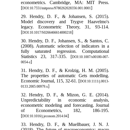
econometrics. Cambridge, MA: MIT Press.
[
]
DOI:10.7551/mitpress/9780262028356.001.0001
29. Hendry, D. F., & Johansen, S. (2015).
Model discovery and Trygve Haavelmo's
legacy. Econometric Theory, 31, 93-114.
[
]
DOI:10.1017/S0266466614000218
30. Hendry, D. F., Johansen, S., & Santos, C.
(2008). Automatic selection of indicators in a
fully saturated regression. Computational
Statistics 23, 317-335. [
DOI:10.1007/s00180-007-
]
0054-z
31. Hendry, D. F., & Krolzig, H. M. (2005).
The properties of automatic Gets modelling.
Economic Journal, 115, 32-61. [
DOI:10.1111/j.0013-
]
0133.2005.00979.x
32. Hendry, D. F., & Mizon, G. E. (2014).
Unpredictability in economic analysis,
econometric modeling and forecasting. Journal
of Econometrics, 182, 186-195.
[
]
DOI:10.1016/j.jeconom.2014.04
33. Hendry, D. F., & Muellbauer, J. N. J.
(2018). The future of macroeconomics: macro