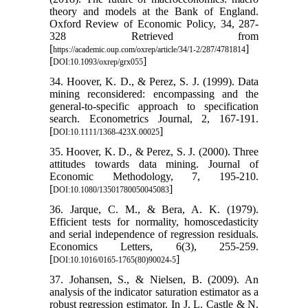
theory and models at the Bank of England.
Oxford Review of Economic Policy, 34, 287-
328 Retrieved from
[
]
https://academic.oup.com/oxrep/article/34/1-2/287/4781814
[
]
DOI:10.1093/oxrep/grx055
34. Hoover, K. D., & Perez, S. J. (1999). Data
mining reconsidered: encompassing and the
general-to-specific approach to specification
search. Econometrics Journal, 2, 167-191.
[
]
DOI:10.1111/1368-423X.00025
35. Hoover, K. D., & Perez, S. J. (2000). Three
attitudes towards data mining. Journal of
Economic Methodology, 7, 195-210.
[
]
DOI:10.1080/13501780050045083
36. Jarque, C. M., & Bera, A. K. (1979).
Efficient tests for normality, homoscedasticity
and serial independence of regression residuals.
Economics Letters, 6(3), 255-259.
[
]
DOI:10.1016/0165-1765(80)90024-5
37. Johansen, S., & Nielsen, B. (2009). An
analysis of the indicator saturation estimator as a
robust regression estimator. In J. L. Castle & N.