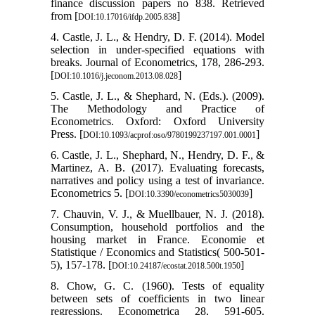
finance discussion papers no 838. Retrieved
from [
]
DOI:10.17016/ifdp.2005.838
4. Castle, J. L., & Hendry, D. F. (2014). Model
selection in under-specified equations with
breaks. Journal of Econometrics, 178, 286-293.
[
]
DOI:10.1016/j.jeconom.2013.08.028
5. Castle, J. L., & Shephard, N. (Eds.). (2009).
The Methodology and Practice of
Econometrics. Oxford: Oxford University
Press. [
]
DOI:10.1093/acprof:oso/9780199237197.001.0001
6. Castle, J. L., Shephard, N., Hendry, D. F., &
Martinez, A. B. (2017). Evaluating forecasts,
narratives and policy using a test of invariance.
Econometrics 5. [
]
DOI:10.3390/econometrics5030039
7. Chauvin, V. J., & Muellbauer, N. J. (2018).
Consumption, household portfolios and the
housing market in France. Economie et
Statistique / Economics and Statistics( 500-501-
5), 157-178. [
]
DOI:10.24187/ecostat.2018.500t.1950
8. Chow, G. C. (1960). Tests of equality
between sets of coefficients in two linear
regressions. Econometrica 28, 591-605.