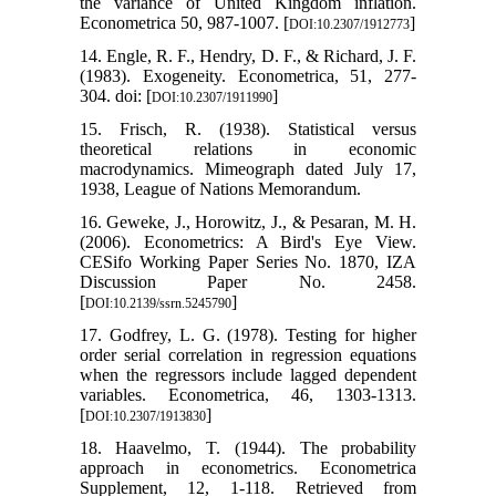
the variance of United Kingdom inflation.
Econometrica 50, 987-1007. [
]
DOI:10.2307/1912773
14. Engle, R. F., Hendry, D. F., & Richard, J. F.
(1983). Exogeneity. Econometrica, 51, 277-
304. doi: [
]
DOI:10.2307/1911990
15. Frisch, R. (1938). Statistical versus
theoretical relations in economic
macrodynamics. Mimeograph dated July 17,
1938, League of Nations Memorandum.
16. Geweke, J., Horowitz, J., & Pesaran, M. H.
(2006). Econometrics: A Bird's Eye View.
CESifo Working Paper Series No. 1870, IZA
Discussion Paper No. 2458.
[
]
DOI:10.2139/ssrn.5245790
17. Godfrey, L. G. (1978). Testing for higher
order serial correlation in regression equations
when the regressors include lagged dependent
variables. Econometrica, 46, 1303-1313.
[
]
DOI:10.2307/1913830
18. Haavelmo, T. (1944). The probability
approach in econometrics. Econometrica
Supplement, 12, 1-118. Retrieved from