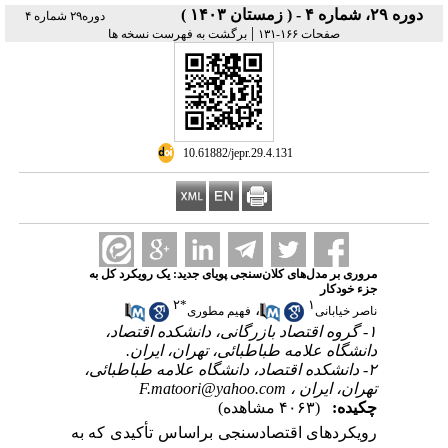
دوره ۲۹، شماره ۴ - ( زمستان ۱۴۰۳ )
دوره۲۹ شماره ۴
|
صفحات ۱۶۶-۱۳۱
برگشت به فهرست نسخه ها
‎ 10.61882/jepr.29.4.131
مروری بر مدل‌های کلان‌سنجی پویای جدید: یک رویکرد کل ‌به
‌جزء خودکار
۲
*
۱
،
ناصر خیابانی
فهیم مطوری
۱- گروه اقتصاد بازرگانی، دانشکده اقتصاد،
دانشگاه علامه طباطبائی، تهران، ایران.
۲- دانشکده اقتصاد، دانشگاه علامه طباطبائی،
F.matoori@yahoo.com
تهران، ایران ،
چکیده:
(۴۰۶۳ مشاهده)
رویکردهای اقتصادسنجی براساس تأکیدی که به