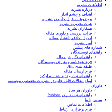
اطلاعات نشریه
درباره نشریه
اهداف و چشم انداز
موضوعات قابل چاپ در نشریه
هیأت تحریریه نشریه
همکاران نشریه
فرایند بررسی و داوری مقاله
اصول اخلاقی انتشار مقاله
آمار نشریه
شماره های پیشین
راهنمای نویسندگان
راهنمای نگارش مقاله
فرم تعهدنامه و تعارض نویسندگان
طبقه بندی JEL
فرم ارسال مقاله
راهنمای ثبت و تائید شناسه ارکید
انواع مقالات قابل چاپ در نشریات تخصصی موسسه
داوران
داوران هر سال
راهنمای ثبت نام در Publons
تماس با ما
اطلاعات تماس
فرم برقراری ارتباط