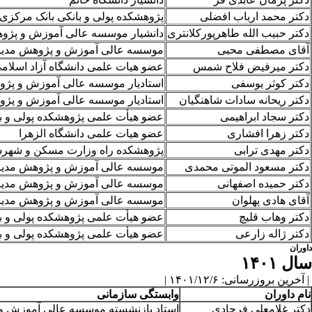
دکتر محمد ارباب افضلی
پژوهشکده پولی و بانکی بانک مرکزی
دکتر حبیب الله طاهرپورکلانتری
دانشیار موسسه عالی آموزش و پژوهش
آقای مصطفی محبی
موسسه عالی آموزش و پژوهش مدیریت
دکتر میرفیض فلاح شمس
عضو هیات علمی دانشگاه آزاد اسلامی
دکتر کوثر یوسفی
استادیار موسسه عالی آموزش و پژو
دکتر ریحانه سادات شاهنگیان
استادیار موسسه عالی آموزش و پژو
دکتر سجاد ابراهیمی
عضو هیأت علمی پژوهشکده پولی و ب
دکتر زهرا افشاری
عضو هیات علمی دانشگاه الزهرا
دکتر مهدی ترابی
پژوهشکده راه وزارت مسکن و شهر
دکتر مسعود الموتی محمدی
موسسه عالی آموزش و پژوهش مدیری
دکتر حمیده اصفهانی
موسسه عالی آموزش و پژوهش مدیری
آقای هادی پهلوان
موسسه عالی آموزش و پژوهش مدیری
دکتر وهاب قلیچ
عضو هیأت علمی پژوهشکده پولی و ب
دکتر ژاله زارعی
عضو هیأت علمی پژوهشکده پولی و ب
داوران
سال ۱۴۰۱
| آخرین بروزرسانی: ۱۴۰۱/۱۲/۶ |
نام داوران
وابستگی سازمانی
دکتر غلامعلی فرجادی
استاد بازنشسته موسسه عالی آموزش و پ