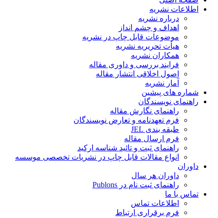
اطلاعات نشریه
درباره نشریه
اهداف و چشم انداز
موضوعات قابل چاپ در نشریه
هیأت تحریریه نشریه
همکاران نشریه
فرایند بررسی و داوری مقاله
اصول اخلاقی انتشار مقاله
آمار نشریه
شماره های پیشین
راهنمای نویسندگان
راهنمای نگارش مقاله
فرم تعهدنامه و تعارض نویسندگان
طبقه بندی JEL
فرم ارسال مقاله
راهنمای ثبت و تائید شناسه ارکید
انواع مقالات قابل چاپ در نشریات تخصصی موسسه
داوران
داوران هر سال
راهنمای ثبت نام در Publons
تماس با ما
اطلاعات تماس
فرم برقراری ارتباط