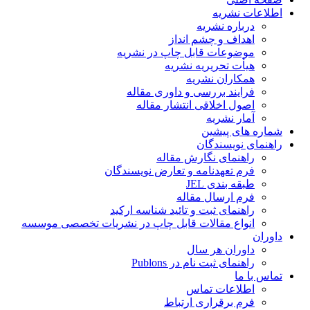
اطلاعات نشریه
درباره نشریه
اهداف و چشم انداز
موضوعات قابل چاپ در نشریه
هیأت تحریریه نشریه
همکاران نشریه
فرایند بررسی و داوری مقاله
اصول اخلاقی انتشار مقاله
آمار نشریه
شماره های پیشین
راهنمای نویسندگان
راهنمای نگارش مقاله
فرم تعهدنامه و تعارض نویسندگان
طبقه بندی JEL
فرم ارسال مقاله
راهنمای ثبت و تائید شناسه ارکید
انواع مقالات قابل چاپ در نشریات تخصصی موسسه
داوران
داوران هر سال
راهنمای ثبت نام در Publons
تماس با ما
اطلاعات تماس
فرم برقراری ارتباط