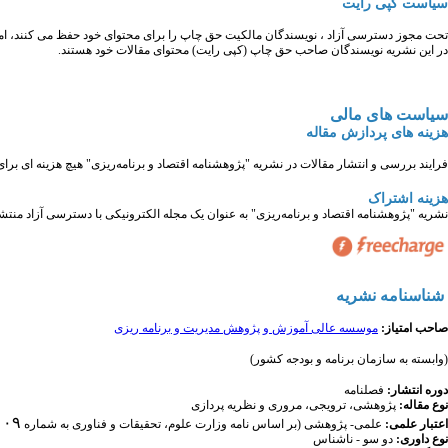
سیاست کپی رایت
تحت مجوز دسترسی آزاد ، نویسندگان مالکیت حق چاپ را برای محتوای خود حفظ می کنند، اما به
در این نشریه نویسندگان صاحب حق چاپ (کپی رایت) محتوای مقالات خود هستند.
سیاست های مالی
هزینه های پردازش مقاله
فرایند بررسی و انتشار مقالات در نشریه "پژوهشنامه اقتصاد و برنامه‌ریزی" هیچ هزینه ای برا
هزینه اشتراک
نشریه "پژوهشنامه اقتصاد و برنامه‌ریزی" به عنوان یک مجله الکترونیکی با دسترسی آزاد منتش
شناسنامه نشریه
صاحب امتیاز:
موسسه عالی آموزش و پژوهش مدیریت و برنامه­ ریزی
(وابسته به سازمان برنامه و بودجه کشور)
دوره انتشار:
فصلنامه
نوع مقاله:
پژوهشی، ترویجی، مروری و نظریه پردازی
۱۰۹
اعتبار علمی:
علمی- پژوهشی (بر اساس نامه وزارت علوم، تحقیقات و فناوری به شماره
نوع داوری:
دو سو - ناشناس