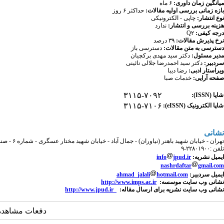
میانگین زمان داوری:
۶ ماه
بازه زمانی بررسی اولیه مقالات:
حداکثر ۶ روز
نوع انتشار:
چاپی - الکترونیکی
هزینه بررسی و انتشار:
ندارد
درجه کیفی:
Q۲
نرخ پذیرش مقالات:
۳۹ درصد
دسترسی به متن مقالات:
دسترسی باز
مدیر مسئول:
دکتر سید مهدی برکچیان
سردبیر:
دکتر سید احمدرضا جلالی نائینی
ویراستار ادبی:
رضا دیبا
صفحه آرایی:
خدمات صبا
۳۱۱۵-۷۰۹۲
شاپا (ISSN):
۳۱۱۵-۷۱۰۶
شاپا الکترونیک (eISSN):
نشانی
تهران - خیابان شهید باهنر (نیاوران) - جمال آباد - خیابان شهید مختار عسگری - شماره ۶ - صندوق پستی ۶۳۱۴-۱۴۱۵۵
تلفن :۲۲۸۰۱۹۰۰-۹
ایمیل نشریه:
jpud.ir
info
nashrdaftar
gmail.com
ایمیل سردبیر:
hotmail.com
ahmad_jalali
نشانی وب سایت موسسه:
http://www.imps.ac.ir
نشانی وب سایت نشریه برای ارسال مقاله:
http://www.jpud.ir
دفعات مشاهده: 27646 با