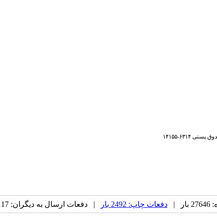
ر |
دفعات چاپ: 2492 بار
| دفعات ارسال به دیگران: 117 بار |