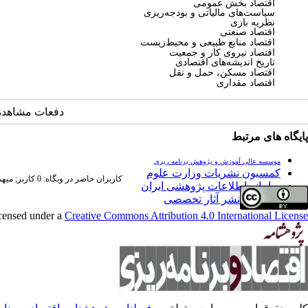
اقتصاد
بخش عمومی
سیاست‌های مالیاتی و بودجه‌ریزی
نظریه بازی
اقتصاد صنعتی
اقتصاد منابع طبیعی و محیط‌زیست
اقتصاد نیروی کار و جمعیت
تاریخ اندیشه‌های اقتصادی
اقتصاد مسکن،
حمل و نقل
اقتصاد مقداری
دفعات مشاهده: 16842 با
پایگاه های مرتبط
موسسه عالی آموزش و پژوهش برنامه ریزی
کمسیون نشریات وزارت علوم
کاربران حاضر در وبگاه: 0 کاربر;
میهمان
سامانه اطلاعات پژوهشی ایران
فراخوان نشر آثار تخصصی
icensed under a
Creative Commons Attribution 4.0 International License