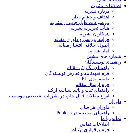
اطلاعات نشریه
درباره نشریه
اهداف و چشم انداز
موضوعات قابل چاپ در نشریه
هیأت تحریریه نشریه
همکاران نشریه
فرایند بررسی و داوری مقاله
اصول اخلاقی انتشار مقاله
آمار نشریه
شماره های پیشین
راهنمای نویسندگان
راهنمای نگارش مقاله
فرم تعهدنامه و تعارض نویسندگان
طبقه بندی JEL
فرم ارسال مقاله
راهنمای ثبت و تائید شناسه ارکید
انواع مقالات قابل چاپ در نشریات تخصصی موسسه
داوران
داوران هر سال
راهنمای ثبت نام در Publons
تماس با ما
اطلاعات تماس
فرم برقراری ارتباط