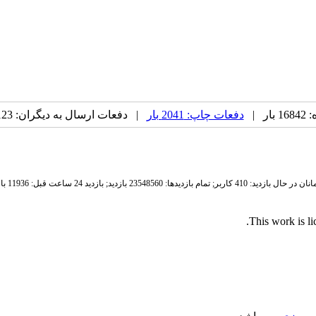
ر |
دفعات چاپ: 2041 بار
| دفعات ارسال به دیگران: 123 بار |
ان در حال بازدید: 410 کاربر;
تمام بازدید‌ها: 23548560 بازدید;
بازدید 24 ساعت قبل: 11936 بازدید
.
This work is l