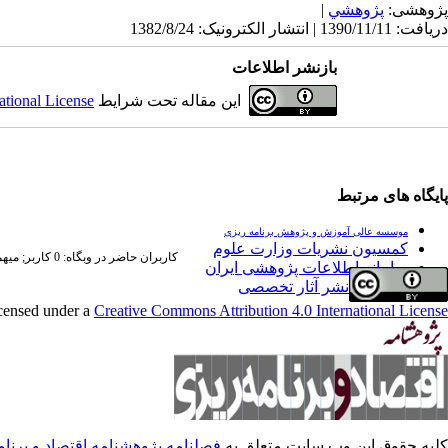
پژوهشی:
پژوهشي
|
دریافت: 1390/11/11 | انتشار الکترونیک: 1382/8/24
بازنشر اطلاعات
این مقاله تحت شرایط
ational License
پایگاه های مرتبط
موسسه عالی آموزش و پژوهش برنامه ریزی
کمسیون نشریات وزارت علوم
کاربران حاضر در وبگاه: 0 کاربر;
میهمان
سامانه اطلاعات پژوهشی ایران
فراخوان نشر آثار تخصصی
icensed under a
Creative Commons Attribution 4.0 International License
کلیه حقوق این وب سایت متعلق به
فصلنامه پژوهشنامه اقتصاد و برنا