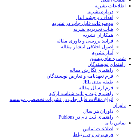
اطلاعات نشریه
درباره نشریه
اهداف و چشم انداز
موضوعات قابل چاپ در نشریه
هیأت تحریریه نشریه
همکاران نشریه
فرایند بررسی و داوری مقاله
اصول اخلاقی انتشار مقاله
آمار نشریه
شماره های پیشین
راهنمای نویسندگان
راهنمای نگارش مقاله
فرم تعهدنامه و تعارض نویسندگان
طبقه بندی JEL
فرم ارسال مقاله
راهنمای ثبت و تائید شناسه ارکید
انواع مقالات قابل چاپ در نشریات تخصصی موسسه
داوران
داوران هر سال
راهنمای ثبت نام در Publons
تماس با ما
اطلاعات تماس
فرم برقراری ارتباط