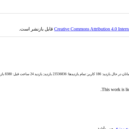
Creative Commons Attribution 4.0 Intern
قابل بازنشر است.
ان در حال بازدید: 186 کاربر;
تمام بازدید‌ها: 23536836 بازدید;
بازدید 24 ساعت قبل: 8380 بازدید
.
This work is l
مه ریزی
می باشد.