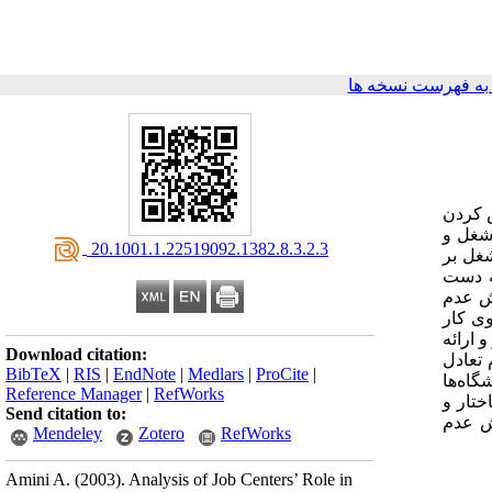
ه فهرست نسخه ها
ص کردن
 شغل و
‎ 20.1001.1.22519092.1382.8.3.2.3
شغل بر
به دست
ش عدم
وی کار
 ارائه
Download citation:
 تعادل
BibTeX
|
RIS
|
EndNote
|
Medlars
|
ProCite
|
گاه‌ها
Reference Manager
|
RefWorks
ختار و
Send citation to:
ش عدم
Mendeley
Zotero
RefWorks
Amini A.
(2003).
Analysis of Job Centers’ Role in