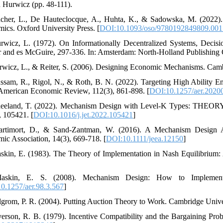
 Hurwicz (pp. 48-111).
cher, L., De Hauteclocque, A., Huhta, K., & Sadowska, M. (2022)
ics. Oxford University Press. [
DOI:10.1093/oso/9780192849809.001
rwicz, L. (1972). On Informationally Decentralized Systems, Decis
 and es McGuire, 297-336. In: Amsterdam: North-Holland Publishing 
rwicz, L., & Reiter, S. (2006). Designing Economic Mechanisms. Cambr
ssam, R., Rigol, N., & Roth, B. N. (2022). Targeting High Ability 
 American Economic Review, 112(3), 861-898. [
DOI:10.1257/aer.2020
eeland, T. (2022). Mechanism Design with Level-K Types: THEORY a
, 105421. [
DOI:10.1016/j.jet.2022.105421
]
artimort, D., & Sand-Zantman, W. (2016). A Mechanism Design A
ic Association, 14(3), 669-718. [
DOI:10.1111/jeea.12150
]
skin, E. (1983). The Theory of Implementation in Nash Equilibrium: 
askin, E. S. (2008). Mechanism Design: How to Implement
0.1257/aer.98.3.567
]
lgrom, P. R. (2004). Putting Auction Theory to Work. Cambridge Univer
erson, R. B. (1979). Incentive Compatibility and the Bargaining Prob