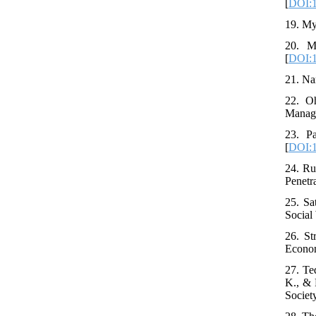
[
DOI:1
19. My
20. M
[
DOI:1
21. Na
22. O
Manage
23. P
[
DOI:
24. Ru
Penetr
25. Sa
Social
26. S
Econom
27. Te
K., & 
Societ