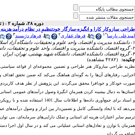
دوره ۲۸، شماره ۲ - ( تابستان ۱۴۰۲ )
طراحی سازوکار کارا و انگیزه-سازگار خودتنظیمِ در نظام درآمد-هزینه 
۳
۲
۱
*
فرهاد دژپسند
،
فرهاد غفاری
،
امیدعلی پارسا
۱- دانشکده مدیریت و اقتصاد، واحد علوم و تحقیقات، دانشگاه آزاد اسلامی، تهران، ایران ،
۲- گروه اقتصاد، دانشکده مدیریت و اقتصاد، واحد علوم و تحقیقات، دانشگاه آزاد اسلامی، تهران، ایران
۳- گروه اقتصاد، دانشکده اقتصاد، دانشگاه شهید بهشتی، تهران، ایران
چکیده:
(۴۲۸۲ مشاهده)
نظریه طراحی سازوکار هنر طراحی و تضمین مجموعه‌ای از قواعد سیاستی و 
اجرایی، رفتارهای آن‌ها را به ‏گونه‌ای هماهنگ می‌کند که ضمن تحقق اهداف و 
صورت خودکار و خودافزا محقق می‌گردند. این پژوهش از نظر هدف کاربردی اس
استان‌ها به دنبال بیشینه کردن همزمانِ انگیزۀ وصول ‏درآمدهای عمومی استان
و اسناد برای ‏جمع‌آوری داده‌ها و ا
می‌دهد که با ایجاد وابستگی کامل و تضمین‌دار بین ابراز و وصول درآمدهای ع،
ترمیم سایر اعتبارات هزینه ‏ای استانی و تملک دارایی‌های سرمایه‌ای، می‏ توان ا
اضافه می‌گرداند.