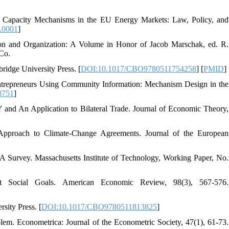
. Capacity Mechanisms in the EU Energy Markets: Law, Policy, and
.0001
]
ion and Organization: A Volume in Honor of Jacob Marschak, ed. R.
Co.
idge University Press. [
DOI:10.1017/CBO9780511754258
] [
PMID
]
Entrepreneurs Using Community Information: Mechanism Design in the
0751
]
nd An Application to Bilateral Trade. Journal of Economic Theory,
pproach to Climate-Change Agreements. Journal of the European
A Survey. Massachusetts Institute of Technology, Working Paper, No.
 Social Goals. American Economic Review, 98(3), 567-576.
sity Press. [
DOI:10.1017/CBO9780511813825
]
lem. Econometrica: Journal of the Econometric Society, 47(1), 61-73.