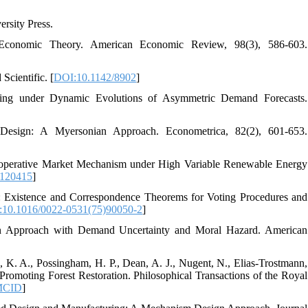
rsity Press.
Economic Theory. American Economic Review, 98(3), 586-603.
cientific. [
DOI:10.1142/8902
]
ing under Dynamic Evolutions of Asymmetric Demand Forecasts.
Design: A Myersonian Approach. Econometrica, 82(2), 601-653.
Cooperative Market Mechanism under High Variable Renewable Energy
.120415
]
ns: Existence and Correspondence Theorems for Voting Procedures and
10.1016/0022-0531(75)90050-2
]
n Approach with Demand Uncertainty and Moral Hazard. American
, K. A., Possingham, H. P., Dean, A. J., Nugent, N., Elias-Trostmann,
romoting Forest Restoration. Philosophical Transactions of the Royal
MCID
]