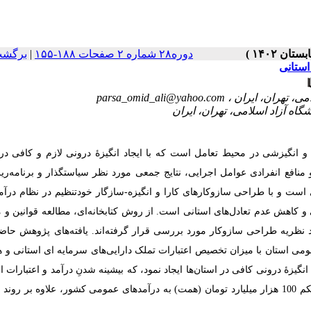
برگشت
|
دوره۲۸ شماره ۲ صفحات ۱۸۸-۱۵۵
استانی
parsa_omid_ali@yahoo.com
انگیزشی در محیط تعامل است که با ایجاد انگیزۀ درونی ‏لازم و کافی در
منافع انفرادی عوامل اجرایی، نتایج ‏جمعی مورد نظر سیاستگذار و برنامه‌ریز
ت و با ‏طراحی سازوکارهای کارا و انگیزه-سازگار خودتنظیم در نظام درآمد
ی و کاهش عدم تعادل‌های استانی است. از روش کتابخانه‌ای، مطالعه قوانین و
طلاعات سال 1401 استفاده شده و با رویکرد نظریه طراحی سازوکار مورد بررسی قرار گرفته‌اند. یافته‌های پژوهش 
مومی استان با میزان تخصیص اعتبارات ‏تملک دارایی‌های سرمایه‏ ای استانی و
نگیزۀ درونی کافی ‏در استان‌ها ایجاد نمود، که بیشینه شدنِ درآمد و اعتبارات ا
همزمان با توازن و تعادل‌های استانی عملیاتی می‏ کند و در سال اول اجرا ‏دست‏کم 100 هزار میلیارد تومان (همت) به درآمدهای عمومی کشور، علاوه،