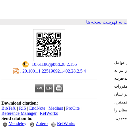
 به فهرست نسخه ها
 عوامل
‎ 10.61186/jpbud.28.2.155
 نیز به
‎ 20.1001.1.22519092.1402.28.2.5.4
-هزینه
 مقررات
‏حاضر نشان
 همچنین
Download citation:
BibTeX
|
RIS
|
EndNote
|
Medlars
|
ProCite
|
ستان را
Reference Manager
|
RefWorks
 بر روند معمول
Send citation to:
Mendeley
Zotero
RefWorks