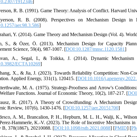
0.2307/1912346
]
erson, R. B. (1991). Game Theory: Analysis of Conflict. Harvard Unive
yerson, R. B. (2008). Perspectives on Mechanism Design in 
0.1257/aer.98.3.586
]
rahari, Y. (2014). Game Theory and Mechanism Design (Vol. 4). World S
h, S., & Özer, Ö. (2013). Mechanism Design for Capacity Plann
ment Science, 59(4), 987-1007. [
DOI:10.1287/mnsc.1120.1581
]
avan, A., Segal, I., & Toikka, J. (2014). Dynamic Mechanism 
10.3982/ECTA10269
]
hang, X., & Jia, J. (2023). Towards Reliability Competition: Non-
ation. Applied Energy, 331(1), 120415. [
DOI:10.1016/j.apenergy.2022
tterthwaite, M. A. (1975). Strategy-Proofness and Arrow's Conditio
 Welfare Functions. Journal of Economic Theory, 10(2), 187-217. [
DOI:
trausz, R. (2017). A Theory of Crowdfunding: A Mechanism Desig
ic Review, 107(6), 1430-1476. [
DOI:10.1257/aer.20151700
]
desco, A. M., Brancalion, P. H., Hepburn, M. L. H., Walji, K., Wilson
Perez-Hammerle, K.-V. (2023). The Role of Incentive Mechanisms in P
y B, 378(1867), 20210088. [
DOI:10.1098/rstb.2021.0088
] [
PMID
] [
P