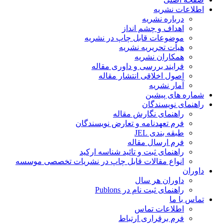
اطلاعات نشریه
درباره نشریه
اهداف و چشم انداز
موضوعات قابل چاپ در نشریه
هیأت تحریریه نشریه
همکاران نشریه
فرایند بررسی و داوری مقاله
اصول اخلاقی انتشار مقاله
آمار نشریه
شماره های پیشین
راهنمای نویسندگان
راهنمای نگارش مقاله
فرم تعهدنامه و تعارض نویسندگان
طبقه بندی JEL
فرم ارسال مقاله
راهنمای ثبت و تائید شناسه ارکید
انواع مقالات قابل چاپ در نشریات تخصصی موسسه
داوران
داوران هر سال
راهنمای ثبت نام در Publons
تماس با ما
اطلاعات تماس
فرم برقراری ارتباط