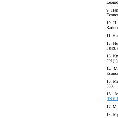
Leonid
9. Han
Econom
10. Hu
Radner
11. Hu
12. Hu
Field.
13. Kn
201(1)
14. M
Econom
15. Ma
333.
16. M
[
DOI:1
17. Mi
18. My