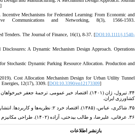
ased Design and Manufacturing: A Mechanism Design Approach. Journal
5
]
2). Incentive Mechanisms for Federated Learning: From Economic and
ive Communications and Networking, 8(3), 1566-1593.
d Tenders. The Journal of Finance, 16(1), 8-37. [
DOI:10.1111/j.1540-
tal Disclosures: A Dynamic Mechanism Design Approach. Operations
 for Stochastic Dynamic Parking Resource Allocation. Production and
(2019). Cost Allocation Mechanism Design for Urban Utility Tunnel
nergies, 12(17), 3309. [
DOI:10.3390/en12173309
]
تیرول، ژان (۱۴۰۱). اقتصاد خیر عمومی. ترجمۀ جعفر خیر
کشاورزی ایران.‏
۳۵. شاکری، عباس، (۱۳۸۵). اقتصاد خرد ۲: نظریه‌ها و کاربردها. انتشارات نی.‏
۳۶. عرفانی، علیرضا، و طالب بیدختی، آزاده (۱۴۰۲). طراحی مکانیزم در اقتصاد. انتشارات دانشگاه سمنان.‏
بازنشر اطلاعات