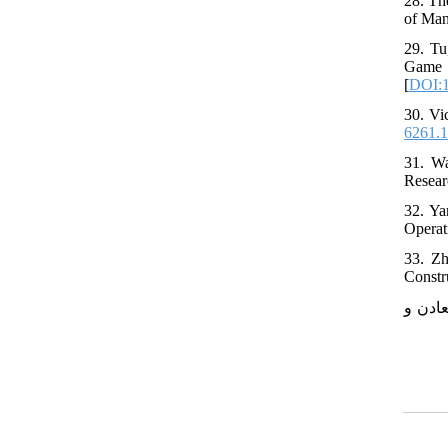
28. Th
of Man
29. Tu
Game
[
DOI:
30. Vi
6261.1
31. Wa
Resear
32. Ya
Operat
33. Zh
Constr
۳۴. ن و