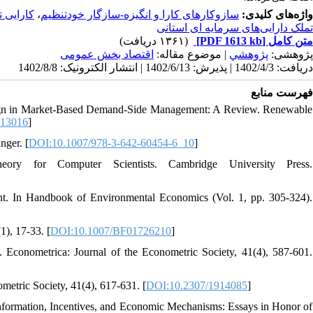
کارایی
،
سازوکارهای کارا و انگیزه-سازگار خودتنظیم
واژه‌های کلیدی:
تملک دارایی‌های سرمایه‌ ای استانی
(۱۳۶۱ دریافت)
[PDF 1613 kb]
متن کامل
پژوهشی:
پژوهشي
| موضوع مقاله:
اقتصاد بخش عمومی
دریافت: 1402/4/3 | پذیرش: 1402/6/13 | انتشار الکترونیک: 1402/8/8
فهرست منابع
sign in Market-Based Demand-Side Management: A Review. Renewable
113016
]
nger. [
DOI:10.1007/978-3-642-60454-6_10
]
y for Computer Scientists. Cambridge University Press.
nt. In Handbook of Environmental Economics (Vol. 1, pp. 305-324).
1), 17-33. [
DOI:10.1007/BF01726210
]
 Econometrica: Journal of the Econometric Society, 41(4), 587-601.
metric Society, 41(4), 617-631. [
DOI:10.2307/1914085
]
 Information, Incentives, and Economic Mechanisms: Essays in Honor of