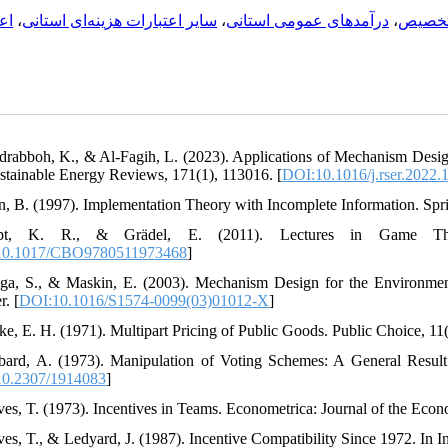
اع
،
سایر اعتبارات هزینه‌ای استانی
،
درآمدهای عمومی استانی‌
،
 تخصیص
drabboh, K., & Al-Fagih, L. (2023). Applications of Mechanism De
stainable Energy Reviews, 171(1), 113016. [
DOI:10.1016/j.rser.2022.
en, B. (1997). Implementation Theory with Incomplete Information. Spri
t, K. R., & Grädel, E. (2011). Lectures in Game Theor
10.1017/CBO9780511973468
]
iga, S., & Maskin, E. (2003). Mechanism Design for the Environme
r. [
DOI:10.1016/S1574-0099(03)01012-X
]
rke, E. H. (1971). Multipart Pricing of Public Goods. Public Choice, 11(
bard, A. (1973). Manipulation of Voting Schemes: A General Result.
0.2307/1914083
]
ves, T. (1973). Incentives in Teams. Econometrica: Journal of the Econo
ves, T., & Ledyard, J. (1987). Incentive Compatibility Since 1972. In