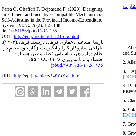
تبارات
Parsa O, Ghaffari F, Dejpasand F.
(2023).
Designing
an Efficient and Incentive-Compatible Mechanism of
Self-Adjusting in the Provincial ‎Income-Expenditure
System.
JEPR
.
28
(2)
, 155-188.
doi:
10.61186/jpbud.28.2.155
URL:
http://eprj.ir/article-1-2215-fa.html
(۱۴۰۲).
پارسا امیدعلی، غفاری فرهاد، دژپسند فرهاد.
1. Abe
طراحی سازوکار کارا و انگیزه-سازگار خودتنظیمِ در
and Su
نظام درآمد-هزینه استانی فصلنامه پژوهشنامه
اقتصاد و برنامه ریزی ۲۸ (۲) :۱۸۸-۱۵۵
2. All
۱۰,۶۱۱۸۶/jpbud.۲۸.۲.۱۵۵
3. Ap
URL:
http://eprj.ir/article-۱-۲۲۱۵-fa.html
[
DOI:
4. Bal
Elsevie
5. Cla
6. Gib
[
DOI:1
7. Gro
8. Gro