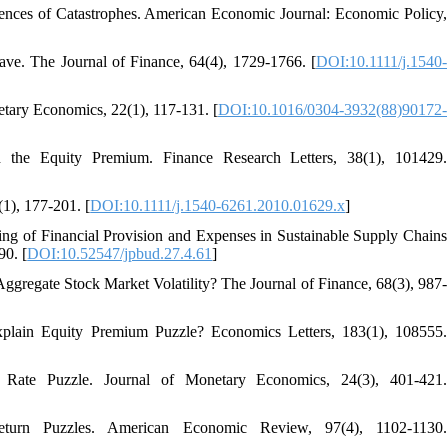
nces of Catastrophes. American Economic Journal: Economic Policy,
ave. The Journal of Finance, 64(4), 1729-1766. [
DOI:10.1111/j.1540-
etary Economics, 22(1), 117-131. [
DOI:10.1016/0304-3932(88)90172-
the Equity Premium. Finance Research Letters, 38(1), 101429.
(1), 177-201. [
DOI:10.1111/j.1540-6261.2010.01629.x
]
ling of Financial Provision and Expenses in Sustainable Supply Chains
90. [
DOI:10.52547/jpbud.27.4.61
]
Aggregate Stock Market Volatility? The Journal of Finance, 68(3), 987-
plain Equity Premium Puzzle? Economics Letters, 183(1), 108555.
 Rate Puzzle. Journal of Monetary Economics, 24(3), 401-421.
eturn Puzzles. American Economic Review, 97(4), 1102-1130.