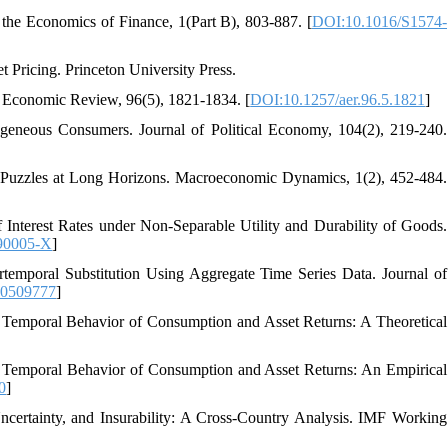
the Economics of Finance, 1(Part B), 803-887. [
DOI:10.1016/S1574-
t Pricing. Princeton University Press.
n Economic Review, 96(5), 1821-1834. [
DOI:10.1257/aer.96.5.1821
]
ogeneous Consumers. Journal of Political Economy, 104(2), 219-240.
e Puzzles at Long Horizons. Macroeconomic Dynamics, 1(2), 452-484.
 Interest Rates under Non-Separable Utility and Durability of Goods.
90005-X
]
temporal Substitution Using Aggregate Time Series Data. Journal of
10509777
]
the Temporal Behavior of Consumption and Asset Returns: A Theoretical
the Temporal Behavior of Consumption and Asset Returns: An Empirical
0
]
 Uncertainty, and Insurability: A Cross-Country Analysis. IMF Working