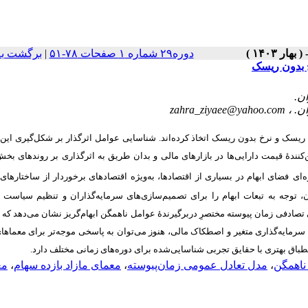
برگشت به
|
دوره۲۹ شماره ۱ صفحات ۷۸-۵۱
 بدون ریسک
zahra_ziyaee@yahoo.com
شناسایی عوامل اثرگذار بر شکل‌گیری این 
.
ریسک و نرخ بدون ریسک اتخاذ کرده‌اند
‌کنندۀ قیمت دارایی‌ها در بازارهای مالی و بدان طریق به اثرگذاری بر روندهای بخ
ه
ای
فضای ابهام در بسیاری از اقتصادها، به‌ویژه اقتصادهای برخوردار از ساختارهای 
ن، توجه به تبعات ابهام را برای تصمیم‌سازی‌های سرمایه‌گذاران و تنظیم سیاست 
دفی زمان ‏پیوسته مختصرِ دربرگیرندۀ عوامل ناهمگن ابهام‌گریز نشان می‌دهد که چ
رمایه‌‌گذاری متغیر و اصطکاک مالی، هنوز می‌توان به پاسخی موجه‌تر برای معماهای
.
های زمانی مختلف دارد
طباق بهتری با حقایق تجربی شناسایی‌‏شده برای دوره
مع
،
معمای مازاد بازده سهام
،
مدل تعادل عمومی زمان‌پیوسته
،
ناهمگن