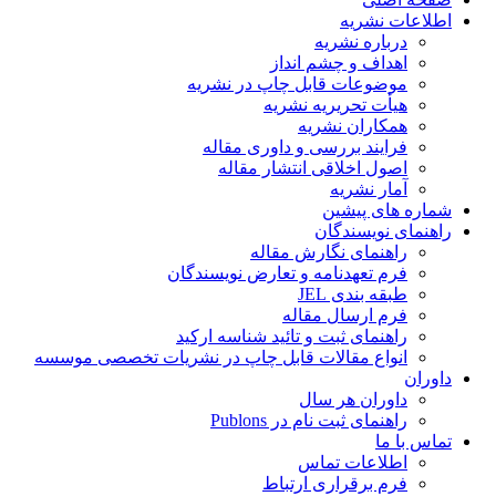
اطلاعات نشریه
درباره نشریه
اهداف و چشم انداز
موضوعات قابل چاپ در نشریه
هیأت تحریریه نشریه
همکاران نشریه
فرایند بررسی و داوری مقاله
اصول اخلاقی انتشار مقاله
آمار نشریه
شماره های پیشین
راهنمای نویسندگان
راهنمای نگارش مقاله
فرم تعهدنامه و تعارض نویسندگان
طبقه بندی JEL
فرم ارسال مقاله
راهنمای ثبت و تائید شناسه ارکید
انواع مقالات قابل چاپ در نشریات تخصصی موسسه
داوران
داوران هر سال
راهنمای ثبت نام در Publons
تماس با ما
اطلاعات تماس
فرم برقراری ارتباط