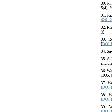
30. Pi
5(4), 3
31. Ri
6261.2
32. Ri
9
]
33. R
[
DOI:1
34. Sa
35. So
and th
36. Wa
1035. 
37. Wa
[
DOI:1
38. W
[
DOI:1
39. W
[
DOI:1