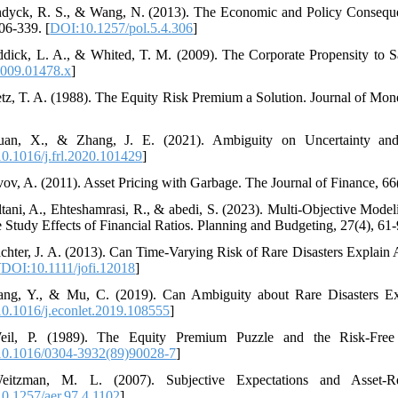
ndyck, R. S., & Wang, N. (2013). The Economic and Policy Conseque
06-339. [
DOI:10.1257/pol.5.4.306
]
ddick, L. A., & Whited, T. M. (2009). The Corporate Propensity to S
009.01478.x
]
etz, T. A. (1988). The Equity Risk Premium a Solution. Journal of Mon
uan, X., & Zhang, J. E. (2021). Ambiguity on Uncertainty and 
0.1016/j.frl.2020.101429
]
vov, A. (2011). Asset Pricing with Garbage. The Journal of Finance, 66
ltani, A., Ehteshamrasi, R., & abedi, S. (2023). Multi-Objective Mode
e Study Effects of Financial Ratios. Planning and Budgeting, 27(4), 61-
chter, J. A. (2013). Can Time‐Varying Risk of Rare Disasters Explain 
[
DOI:10.1111/jofi.12018
]
ng, Y., & Mu, C. (2019). Can Ambiguity about Rare Disasters Ex
0.1016/j.econlet.2019.108555
]
eil, P. (1989). The Equity Premium Puzzle and the Risk-Free
0.1016/0304-3932(89)90028-7
]
eitzman, M. L. (2007). Subjective Expectations and Asset-R
0.1257/aer.97.4.1102
]