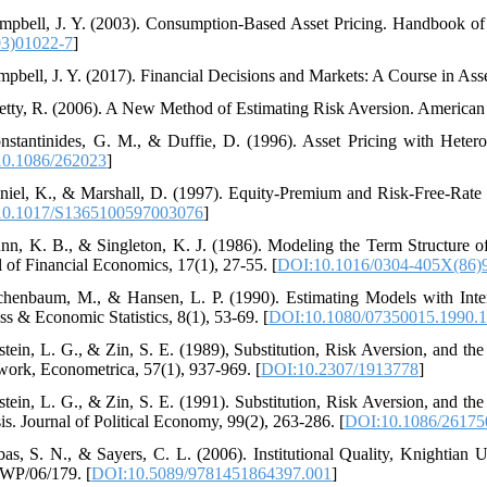
mpbell, J. Y. (2003). Consumption-Based Asset Pricing. Handbook of 
03)01022-7
]
mpbell, J. Y. (2017). Financial Decisions and Markets: A Course in Asse
etty, R. (2006). A New Method of Estimating Risk Aversion. America
nstantinides, G. M., & Duffie, D. (1996). Asset Pricing with Heter
0.1086/262023
]
niel, K., & Marshall, D. (1997). Equity-Premium and Risk-Free-Rat
10.1017/S1365100597003076
]
nn, K. B., & Singleton, K. J. (1986). Modeling the Term Structure of
l of Financial Economics, 17(1), 27-55. [
DOI:10.1016/0304-405X(86)
chenbaum, M., & Hansen, L. P. (1990). Estimating Models with Inter
ss & Economic Statistics, 8(1), 53-69. [
DOI:10.1080/07350015.1990.
stein, L. G., & Zin, S. E. (1989), Substitution, Risk Aversion, and 
ork, Econometrica, 57(1), 937-969. [
DOI:10.2307/1913778
]
stein, L. G., & Zin, S. E. (1991). Substitution, Risk Aversion, and 
is. Journal of Political Economy, 99(2), 263-286. [
DOI:10.1086/26175
bas, S. N., & Sayers, C. L. (2006). Institutional Quality, Knightian
 WP/06/179. [
DOI:10.5089/9781451864397.001
]