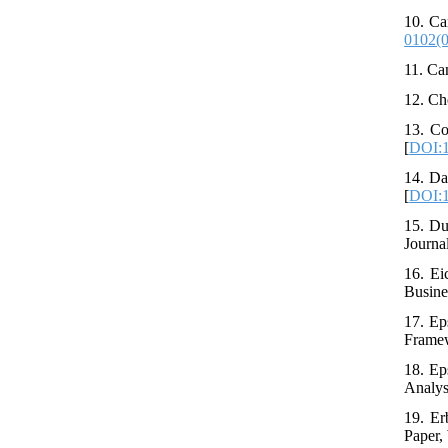
10. Ca
0102(
11. Ca
12. Ch
13. Co
[
DOI:1
14. Da
[
DOI:
15. Du
Journa
16. Ei
Busine
17. Ep
Framew
18. Ep
Analys
19. Er
Paper,