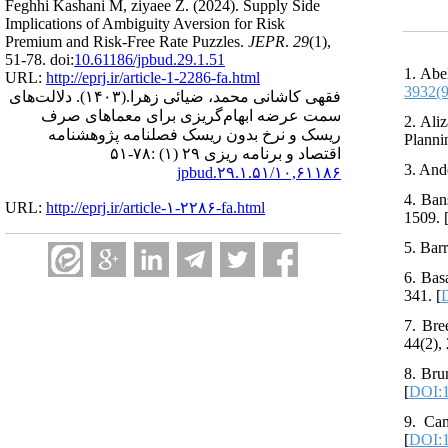
Feghhi Kashani M, ziyaee Z.
(2024).
Supply Side
Implications of Ambiguity Aversion for Risk
Premium and Risk-Free Rate Puzzles.
JEPR
.
29
(1)
,
51-78. doi:
10.61186/jpbud.29.1.51
1. Abe
URL:
http://eprj.ir/article-1-2286-fa.html
3932(
دلالت‌های
(۱۴۰۳).
فقهی کاشانی محمد، ضیائی زهرا.
سمت عرضه ابهام‌گریزی برای معماهای صرف
2. Ali
ریسک و نرخ بدون ریسک فصلنامه پژوهشنامه
Planni
اقتصاد و برنامه ریزی ۲۹ (۱) :۷۸-۵۱
3. And
۱۰,۶۱۱۸۶/jpbud.۲۹.۱.۵۱
4. Ban
URL:
http://eprj.ir/article-۱-۲۲۸۶-fa.html
1509. 
5. Bar
6. Bas
341. [
7. Bre
44(2),
8. Bru
[
DOI:1
9. Cam
[
DOI:1