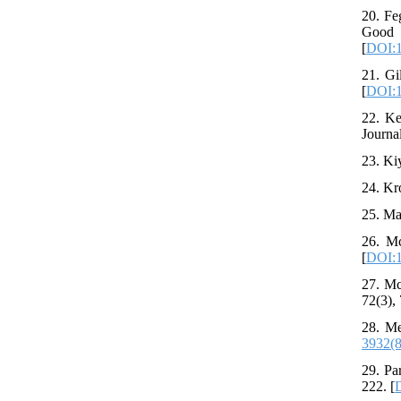
20. Fe
Good 
[
DOI:1
21. Gi
[
DOI:1
22. Ke
Journa
23. Ki
24. Kr
25. Ma
26. Mc
[
DOI:
27. Mc
72(3),
28. Me
3932(
29. Pa
222. [