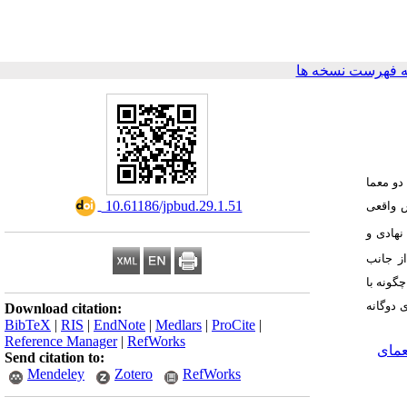
 فهرست نسخه ها
دو معما
‎ 10.61186/jpbud.29.1.51
ش واقعی
نهادی و
از جانب
گونه با
 دوگانه
Download citation:
BibTeX
|
RIS
|
EndNote
|
Medlars
|
ProCite
|
Reference Manager
|
RefWorks
مای
Send citation to:
Mendeley
Zotero
RefWorks