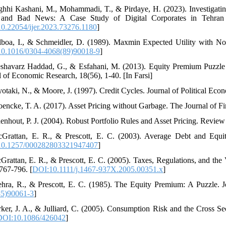
ghhi Kashani, M., Mohammadi, T., & Pirdaye, H. (2023). Investigating
and Bad News: A Case Study of Digital Corporates in Tehran 
0.22054/ijer.2023.73276.1180
]
lboa, I., & Schmeidler, D. (1989). Maxmin Expected Utility with No
0.1016/0304-4068(89)90018-9
]
shavarz Haddad, G., & Esfahani, M. (2013). Equity Premium Puzzle
l of Economic Research, 18(56), 1-40. [In Farsi]
yotaki, N., & Moore, J. (1997). Credit Cycles. Journal of Political Eco
oencke, T. A. (2017). Asset Pricing without Garbage. The Journal of Fi
enhout, P. J. (2004). Robust Portfolio Rules and Asset Pricing. Review 
Grattan, E. R., & Prescott, E. C. (2003). Average Debt and Equi
10.1257/000282803321947407
]
Grattan, E. R., & Prescott, E. C. (2005). Taxes, Regulations, and t
 767-796. [
DOI:10.1111/j.1467-937X.2005.00351.x
]
hra, R., & Prescott, E. C. (1985). The Equity Premium: A Puzzle. J
85)90061-3
]
rker, J. A., & Julliard, C. (2005). Consumption Risk and the Cross Se
DOI:10.1086/426042
]