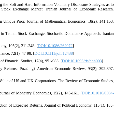
 the Soft and Hard Information Voluntary Disclosure Strategies as to
Stock Exchange Market. Iranian Journal of Economic Research.
n-Unique Prior. Journal of Mathematical Economics, 18(2), 141-153.
 in Tehran Stock Exchange: Stochastic Dominance Approach. Iranian
nomy, 105(2), 211-248. [
DOI:10.1086/262072
]
nance, 72(1), 47-98. [
DOI:10.1111/jofi.12438
]
of Financial Studies, 17(4), 951-983. [
DOI:10.1093/rfs/hhh003
]
ty Returns: Puzzling? American Economic Review, 93(2), 392-397.
he Value of US and UK Corporations. The Review of Economic Studies,
ournal of Monetary Economics, 15(2), 145-161. [
DOI:10.1016/0304-
ction of Expected Returns. Journal of Political Economy, 113(1), 185-