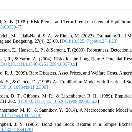
l, A. B. (1999). Risk Premia and Term Premia in General Equilibrium
98)00039-7
]
zadeh, M., Jalali-Naini, S. A., & Einian, M. (2023). Estimating Rea
ng and Budgeting, 27(4), 23-60. [
DOI:10.52547/jpbud.27.4.23
]
erson, E., Hansen, L. P., & Sargent, T. (2000). Robustness, Detection a
sal, R., & Yaron, A. (2004). Risks for the Long Run: A Potential Reso
[
DOI:10.1111/j.1540-6261.2004.00670.x
]
ro, R. J. (2009). Rare Disasters, Asset Prices, and Welfare Costs. Ame
ak, S., & Cuoco, D. (1998). An Equilibrium Model with Restricted Sto
DOI:10.1093/rfs/11.2.309
]
eden, D. T., Gibbons, M. R., & Litzenberger, R. H. (1989). Empiric
 231-262. [
DOI:10.1111/j.1540-6261.1989.tb05056.x
]
nnermeier, M. K., & Sannikov, Y. (2014). A Macroeconomic Model wi
0.1257/aer.104.2.379
]
pbell, J. Y. (1986). Bond and Stock Returns in a Simple Exchan
0.2307/1884178
]