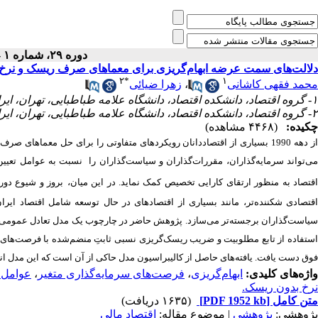
دوره ۲۹، شماره ۱ - ( بهار ۱۴۰۳ )
دلالت‌های سمت عرضه ابهام‌گریزی برای معماهای صرف ریسک و نرخ
۲
*
۱
زهرا ضیائی
،
محمد فقهی کاشانی
۱- گروه اقتصاد، دانشکده اقتصاد، دانشگاه علامه طباطبایی، تهران، ایران.
۲- گروه اقتصاد، دانشکده اقتصاد، دانشگاه علامه طباطبایی، تهران، ایران. ،
چکیده:
(۴۴۶۸ مشاهده)
بسیاری از اقتصاددانان رویکردهای متفاوتی را برای حل معماهای صرف 
1990
ز دهه
می‌تواند سرمایه‌گذاران، مقررات‌گذاران و سیاست‌‏گذاران را نسبت به عوامل تعیین
بروز و شیوع دور
در این میان،
.
قتصاد به منظور ارتقای کارایی تخصیص کمک نماید
اقتصادی شکننده‌تر، مانند بسیاری از اقتصادهای در حال توسعه شامل اقتصاد ایرا
سیاست‌‏گذاران برجسته‌تر می‌سازد
پژوهش حاضر در چارچوب یک مدل تعادل عمومی تصا
استفاده از تابع مطلوبیت و ضریب ریسک‌گریزی نسبی ثابتِ منضم‌‏شده با فرصت‌های س
یافته‌های حاصل از کالیبراسیون مدل حاکی از آن است که این مدل ان
.
فوق دست یافت
عوامل 
،
فرصت‌های سرمایه‌گذاری متغیر
،
ابهام‌گریزی
واژه‌های کلیدی:
نرخ بدون ریسک.
(۱۶۳۵ دریافت)
[PDF 1952 kb]
متن کامل
پژوهشی:
پژوهشي
| موضوع مقاله:
اقتصاد مالی