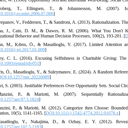
oberg, T., Ellingsen, T., & Johannesson, M. (2007). Is 
0.1016/j.econlet.2006.07.006
]
repanov, V., Feddersen, T., & Sandroni, A. (2013). Rationalization. Th
na, J., Cain, D. M., & Dawes, R. M. (2006). What You Don't Kn
zational Behavior and Human Decision Processes, 100(2), 193-201. [
D
n, M., Kıbrıs, Ö., & Masatlioglu, Y. (2017). Limited Attention 
0.1016/j.jet.2017.01.009
]
ey, C. L. (2016). Excusing Selfishness in Charitable Giving: Th
0.1093/restud/rdv051
]
ris, Ö., Masatlioglu, Y., & Suleymanov, E. (2024). A Random Refer
DOI:10.1257/mic.20220089
]
ri, S. (2003). Justifiable Preferences Over Opportunity Sets. Social Ch
anzini, P., & Mariotti, M. (2007). Sequentially Rationali
0.1257/aer.97.5.1824
]
nzini, P., & Mariotti, M. (2012). Categorize then Choose: Bounde
ation, 10(5), 1141-1165. [
DOI:10.1111/j.1542-4774.2012.01078.x
]
asatlioglu, Y., Nakajima, D., & Ozbay, E. Y. (2012). Revea
0.1257/aer.102.5.2183
]