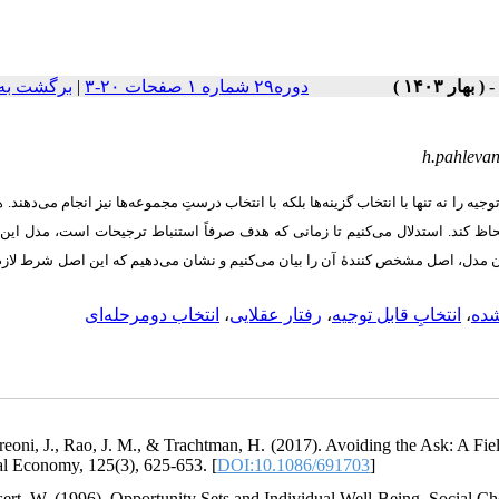
برگشت به
|
دوره۲۹ شماره ۱ صفحات ۲۰-۳
h.pahleva
وجیه را نه‏ تنها با انتخاب گزینه‌ها بلکه با انتخاب درستِ مجموعه‌ها نیز انجام می‌دهند.
حاظ کند. استدلال می‌کنیم تا زمانی که هدف صرفاً استنباط ترجیحات است، مدل ای
ن مدل، اصل مشخص ‏کنندۀ آن را بیان می‌کنیم و نشان می‌دهیم که این اصل شرط لازم
انتخاب دومرحله‌ای
،
رفتار عقلایی
،
انتخابِ قابل‌ توجیه
،
شده
reoni, J., Rao, J. M., & Trachtman, H. (2017). Avoiding the Ask: A Fi
cal Economy, 125(3), 625-653. [
DOI:10.1086/691703
]
sert, W. (1996). Opportunity Sets and Individual Well-Being. Social Ch