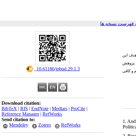
 فهرست نسخه ها
 هدف این
ن پژوهش
‎ 10.61186/jpbud.29.1.3
 و کافی
Download citation:
BibTeX
|
RIS
|
EndNote
|
Medlars
|
ProCite
|
Reference Manager
|
RefWorks
Send citation to:
1. And
Mendeley
Zotero
RefWorks
Politi
2. Bos