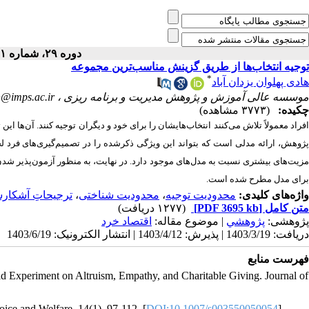
دوره ۲۹، شماره ۱ - ( بهار ۱۴۰۳ )
توجیه انتخاب‌ها از طریق گزینش مناسب‌ترین مجموعه
*
هادی پهلوان یزدان آباد
n@imps.ac.ir
موسسه عالی آموزش و پژوهش مدیریت و برنامه ریزی ،
چکیده:
(۳۷۷۳ مشاهده)
افراد معمولاً تلاش می‌کنند انتخاب‌هایشان را برای خود و دیگران توجیه کنند. آن‌ها این ت
پژوهش، ارائه مدلی است که بتواند این ویژگی ذکرشده را در تصمیم‌گیری‌های فرد ل
مزیت‌های بیش‏تری نسبت به مدل‌های موجود دارد. در نهایت، به منظور آزمون‌پذیر شد
برای مدل مطرح ‏شده است.
ترجیحاتِ آشکار
،
محدودیت شناختی
،
محدودیت توجیه
واژه‌های کلیدی:
(۱۲۷۷ دریافت)
[PDF 3695 kb]
متن کامل
پژوهشی:
پژوهشي
| موضوع مقاله:
اقتصاد خرد
دریافت: 1403/3/19 | پذیرش: 1403/4/12 | انتشار الکترونیک: 1403/6/19
فهرست منابع
eld Experiment on Altruism, Empathy, and Charitable Giving. Journal of
oice and Welfare, 14(1), 97-112. [
DOI:10.1007/s003550050054
]