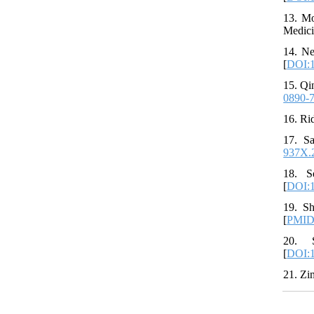
13. Mo
Medici
14. Ne
[
DOI:1
15. Qi
0890-
16. Ri
17. Sa
937X.
18. S
[
DOI:1
19. Sh
[
PMI
20. S
[
DOI:
21. Zi