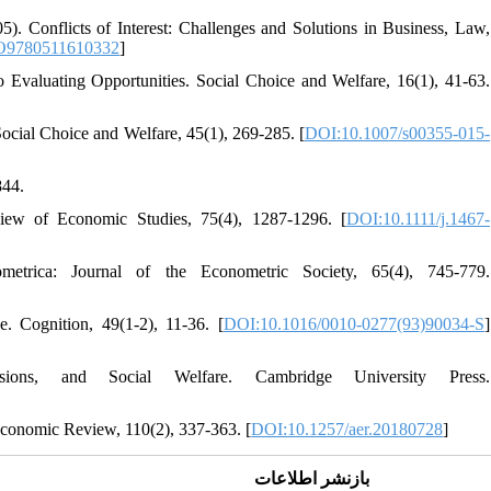
. Conflicts of Interest: Challenges and Solutions in Business, Law,
O9780511610332
]
 Evaluating Opportunities. Social Choice and Welfare, 16(1), 41-63.
ocial Choice and Welfare, 45(1), 269-285. [
DOI:10.1007/s00355-015-
844.
iew of Economic Studies, 75(4), 1287-1296. [
DOI:10.1111/j.1467-
trica: Journal of the Econometric Society, 65(4), 745-779.
. Cognition, 49(1-2), 11-36. [
DOI:10.1016/0010-0277(93)90034-S
]
ions, and Social Welfare. Cambridge University Press.
conomic Review, 110(2), 337-363. [
DOI:10.1257/aer.20180728
]
بازنشر اطلاعات