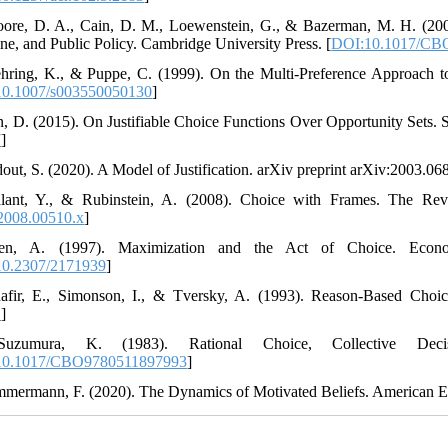
ore, D. A., Cain, D. M., Loewenstein, G., & Bazerman, M. H. (2005)
ne, and Public Policy. Cambridge University Press. [
DOI:10.1017/CB
hring, K., & Puppe, C. (1999). On the Multi-Preference Approach to
0.1007/s003550050130
]
n, D. (2015). On Justifiable Choice Functions Over Opportunity Sets. S
7
]
dout, S. (2020). A Model of Justification. arXiv preprint arXiv:2003.06
lant, Y., & Rubinstein, A. (2008). Choice with Frames. The Rev
2008.00510.x
]
en, A. (1997). Maximization and the Act of Choice. Econome
0.2307/2171939
]
afir, E., Simonson, I., & Tversky, A. (1993). Reason-Based Choice
D
]
uzumura, K. (1983). Rational Choice, Collective Decis
10.1017/CBO9780511897993
]
mmermann, F. (2020). The Dynamics of Motivated Beliefs. American E