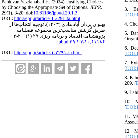
Pahlevan Yazdanabad H.
(2024).
Justifying Choices
by Choosing the Appropriate Set of Options.
JEPR
.
3. Br
29
(1)
, 3-20. doi:
10.61186/jpbud.29.1.3
[
DOI:1
URL:
http://eprj.ir/article-1-2291-fa.html
4. Che
توجیه انتخاب‌ها از
(۱۴۰۳).
پهلوان یزدان آباد هادی.
طریق گزینش مناسب‌ترین مجموعه فصلنامه
5. Da
پژوهشنامه اقتصاد و برنامه ریزی ۲۹ (۱) :۲۰-۳
Organi
۱۰,۶۱۱۸۶/jpbud.۲۹.۱.۳
6. Dea
URL:
http://eprj.ir/article-۱-۲۲۹۱-fa.html
[
DOI:1
7. Exl
[
DOI:1
8. Kib
209. [
9. Lahi
10. M
[
DOI:1
11. Ma
Associ
12. M
[
DOI:1