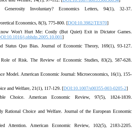
Generosity Involuntary? Economics Letters, 94(1), 32-37.
eoretical Economics, 8(3), 775-800. [
DOI:10.3982/TE970
]
ow Won't Hurt Me: Costly (But Quiet) Exit in Dictator Games.
OI:10.1016/j.obhdp.2005.10.001
]
and Status Quo Bias. Journal of Economic Theory, 169(1), 93-127.
e Role of Risk. The Review of Economic Studies, 83(2), 587-628.
ence Model. American Economic Journal: Microeconomics, 16(1), 155-
oice and Welfare, 21(1), 117-129. [
DOI:10.1007/s00355-003-0205-2
]
zable Choice. American Economic Review, 97(5), 1824-1839.
dly Rational Choice and Welfare. Journal of the European Economic
led Attention. American Economic Review, 102(5), 2183-2205.