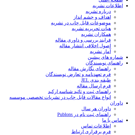
اطلاعات نشریه
درباره نشریه
اهداف و چشم انداز
موضوعات قابل چاپ در نشریه
هیأت تحریریه نشریه
همکاران نشریه
فرایند بررسی و داوری مقاله
اصول اخلاقی انتشار مقاله
آمار نشریه
شماره های پیشین
راهنمای نویسندگان
راهنمای نگارش مقاله
فرم تعهدنامه و تعارض نویسندگان
طبقه بندی JEL
فرم ارسال مقاله
راهنمای ثبت و تائید شناسه ارکید
انواع مقالات قابل چاپ در نشریات تخصصی موسسه
داوران
داوران هر سال
راهنمای ثبت نام در Publons
تماس با ما
اطلاعات تماس
فرم برقراری ارتباط