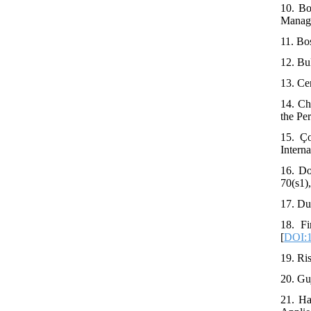
10. Bo
Manage
11. Bo
12. Bu
13. Ce
14. Ch
the Pe
15. Ço
Intern
16. Do
70(s1)
17. Du
18. Fi
[
DOI:1
19. Ri
20. Gu
21. Ha