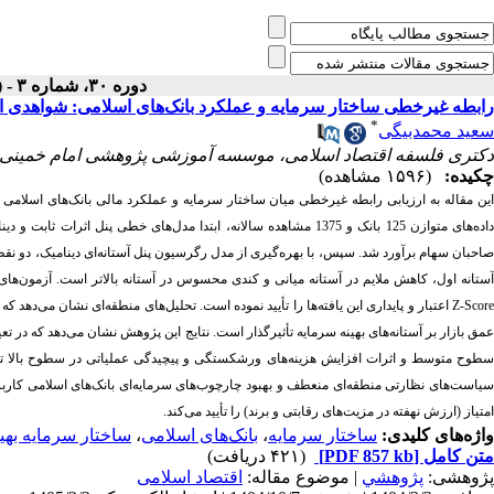
دوره ۳۰، شماره ۳ - ( پاییز ۱۴۰۴ )
رابطه غیرخطی ساختار سرمایه و عملکرد بانک‌های اسلامی: شواهدی 
*
سعید محمدبیگی
دکتری فلسفه اقتصاد اسلامی، موسسه آموزشی پژوهشی امام خمینی ،
چکیده:
(۱۵۹۶ مشاهده)
ین مقاله
به ارزیابی رابطه غیرخطی میان ساختار سرمایه و عملکرد مالی بانک‌های اسلا
مشاهده سالانه، ابتدا مدل‌های خطی پنل اثرات ثابت و دین
1375
بانک و
125
اده‌های متوازن
احبان سهام
برآورد شد. سپس، با بهره‌گیری از مدل رگرسیون پنل آستانه‌ای دینامیک، دو
ستانه اول، کاهش ملایم در آستانه میانی و کندی محسوس در آستانه بالاتر است. آزمون‌های 
تحلیل‌های منطقه‌ای نشان می‌دهد که 
ه است
اعتبار و پایداری این یافته‌ها را تأیید نمود
Z‑Scor
عمق بازار بر آستانه‌های بهینه سرمایه تأثیرگذار است. نتایج این پژوهش نشان می‌دهد که در ت
سطوح متوسط و اثرات افزایش هزینه‌های ورشکستگی و پیچیدگی عملیاتی در سطوح بالا تع
سیاست‌های نظارتی منطقه‌ای منعطف و بهبود چارچوب‌های سرمایه‌ای بانک‌های اسلامی کاربرد 
امتیاز (ارزش نهفته در مزیت‌های رقابتی و برند) را تأیید می‌کند.
ساختار سرمایه بهی
،
بانک‌های اسلامی
،
ساختار سرمایه
واژه‌های کلیدی:
(۴۲۱ دریافت)
[PDF 857 kb]
متن کامل
پژوهشی:
پژوهشي
| موضوع مقاله:
اقتصاد اسلامی