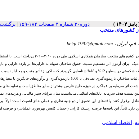
برگشت ب
|
دوره۳۰ شماره ۳ صفحات ۱۸۲-۱۵۹
از کشورهای منتخب
beigi.1992@gmail.com
، قم، ایران
پرداخته است. با استفاد
۲۰۲۰
–
۲۰۱۰
می در کشورهای منتخب سازمان همکاری اسلامی طی دوره
امیک
برای آزمون اثر مستقیم نسبت حقوق صاحبان سهام به دارایی‌ها
بر بازده دارایی
و با
نسبت س
شناسایی گردیدند که حاکی از تأثیر مثبت و معنادار
18%
و
12%
 نقطه شکستی در سطوح
بازنمونه‌گیری و برآوردهای جایگزین با معیارها
1000
با
ثبات ساختار، بازنمونه‌گیری تصادفی
شدت اثر سرمایه بر عملکرد در حوزه خلیج فارس بیشتر از سایر مناطق است و تفاوت‌های مقر
عیین نسبت هدف سرمایه، بانک‌های اسلامی می‌بایست میان مزایای سپر مالیاتی و هزینه‌های نما
ادل برقرار کنند
یافته‌های این تحقیق از دو جنبه نظری و عملی حائز اهمیت است: اولاً، بر
دارد. ثانیاً، این یافته‌ها فرضیه ریسک کارایی (احتمال کاهش بهره‌وری عملیاتی) و فرضیه
اقتصاد اسلامی
،
نه