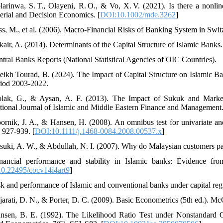
larinwa, S. T., Olayeni, R. O., & Vo, X. V. (2021). Is there a nonli
rial and Decision Economics. [
DOI:10.1002/mde.3262
]
ss, M., et al. (2006). Macro-Financial Risks of Banking System in Swi
kair, A. (2014). Determinants of the Capital Structure of Islamic Banks
ntral Banks Reports (National Statistical Agencies of OIC Countries).
eikh Tourad, B. (2024). The Impact of Capital Structure on Islamic Ba
riod 2003-2022.
lak, G., & Aysan, A. F. (2013). The Impact of Sukuk and Market
ational Journal of Islamic and Middle Eastern Finance and Management
ornik, J. A., & Hansen, H. (2008). An omnibus test for univariate and
, 927-939. [
DOI:10.1111/j.1468-0084.2008.00537.x
]
suki, A. W., & Abdullah, N. I. (2007). Why do Malaysian customers pat
nancial performance and stability in Islamic banks: Evidence fr
0.22495/cocv14i4art9
]
sk and performance of Islamic and conventional banks under capital reg
jarati, D. N., & Porter, D. C. (2009). Basic Econometrics (5th ed.). M
nsen, B. E. (1992). The Likelihood Ratio Test under Nonstandard 