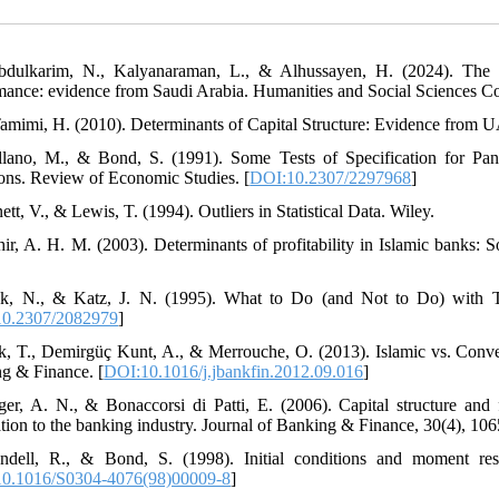
bdulkarim, N., Kalyanaraman, L., & Alhussayen, H. (2024). The i
mance: evidence from Saudi Arabia. Humanities and Social Sciences C
Tamimi, H. (2010). Determinants of Capital Structure: Evidence from 
llano, M., & Bond, S. (1991). Some Tests of Specification for P
ons. Review of Economic Studies. [
DOI:10.2307/2297968
]
ett, V., & Lewis, T. (1994). Outliers in Statistical Data. Wiley.
hir, A. H. M. (2003). Determinants of profitability in Islamic banks:
k, N., & Katz, J. N. (1995). What to Do (and Not to Do) with Ti
0.2307/2082979
]
k, T., Demirgüç Kunt, A., & Merrouche, O. (2013). Islamic vs. Conven
g & Finance. [
DOI:10.1016/j.jbankfin.2012.09.016
]
ger, A. N., & Bonaccorsi di Patti, E. (2006). Capital structure an
ation to the banking industry. Journal of Banking & Finance, 30(4), 106
ndell, R., & Bond, S. (1998). Initial conditions and moment res
0.1016/S0304-4076(98)00009-8
]