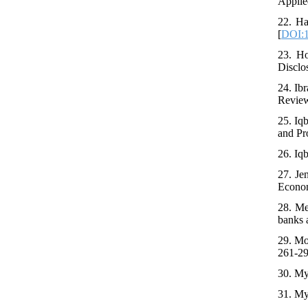
Applie
22. Ha
[
DOI:1
23. Ho
Disclo
24. Ib
Review
25. Iq
and Pr
26. Iq
27. Je
Econom
28. Me
banks 
29. Mo
261-29
30. Mye
31. My