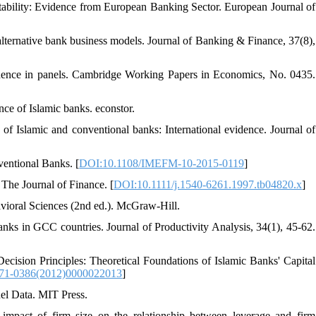
itability: Evidence from European Banking Sector. European Journal of
 alternative bank business models. Journal of Banking & Finance, 37(8),
endence in panels. Cambridge Working Papers in Economics, No. 0435.
ce of Islamic banks. econstor.
f Islamic and conventional banks: International evidence. Journal of
ventional Banks. [
DOI:10.1108/IMEFM-10-2015-0119
]
The Journal of Finance. [
DOI:10.1111/j.1540-6261.1997.tb04820.x
]
havioral Sciences (2nd ed.). McGraw-Hill.
banks in GCC countries. Journal of Productivity Analysis, 34(1), 45-62.
Decision Principles: Theoretical Foundations of Islamic Banks' Capital
71-0386(2012)0000022013
]
el Data. MIT Press.
mpact of firm size on the relationship between leverage and firm