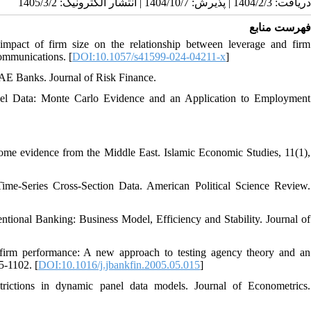
دریافت: 1404/2/3 | پذیرش: 1404/10/7 | انتشار الکترونیک: 1405/3/2
فهرست منابع
mpact of firm size on the relationship between leverage and firm
ommunications. [
DOI:10.1057/s41599-024-04211-x
]
UAE Banks. Journal of Risk Finance.
anel Data: Monte Carlo Evidence and an Application to Employment
 Some evidence from the Middle East. Islamic Economic Studies, 11(1),
me-Series Cross-Section Data. American Political Science Review.
tional Banking: Business Model, Efficiency and Stability. Journal of
d firm performance: A new approach to testing agency theory and an
5-1102. [
DOI:10.1016/j.jbankfin.2005.05.015
]
trictions in dynamic panel data models. Journal of Econometrics.