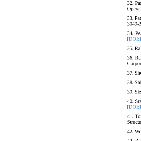
32. Pa
Operat
33. Pa
3049-3
34. Pe
[
DOI:1
35. Ra
36. Ra
Corpor
37. Sh
38. Sh
39. Si
40. Sr
[
DOI:1
41. To
Struct
42. Wo
43. Al