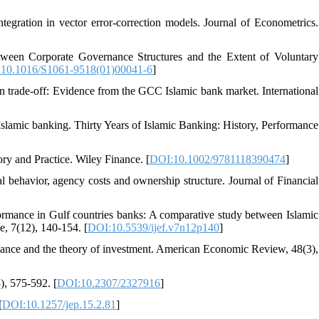
tegration in vector error-correction models. Journal of Econometrics.
tween Corporate Governance Structures and the Extent of Voluntary
10.1016/S1061-9518(01)00041-6
]
urn trade‐off: Evidence from the GCC Islamic bank market. International
Islamic banking. Thirty Years of Islamic Banking: History, Performance
ory and Practice. Wiley Finance. [
DOI:10.1002/9781118390474
]
 behavior, agency costs and ownership structure. Journal of Financial
formance in Gulf countries banks: A comparative study between Islamic
e, 7(12), 140-154. [
DOI:10.5539/ijef.v7n12p140
]
finance and the theory of investment. American Economic Review, 48(3),
), 575-592. [
DOI:10.2307/2327916
]
[
DOI:10.1257/jep.15.2.81
]