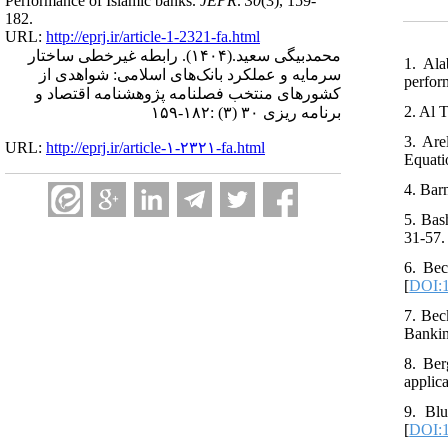
Performance of Islamic banks.
JEPR
.
30
(3)
, 159-
182.
URL:
http://eprj.ir/article-1-2321-fa.html
رابطه غیرخطی ساختار
(۱۴۰۴).
محمدبیگی سعید.
1. Ala
سرمایه و عملکرد بانک‌های اسلامی: شواهدی از
perfor
کشورهای منتخب فصلنامه پژوهشنامه اقتصاد و
2. Al 
برنامه ریزی ۳۰ (۳) :۱۸۲-۱۵۹
3. Are
URL:
http://eprj.ir/article-۱-۲۳۲۱-fa.html
Equati
4. Barn
5. Bas
31-57.
6. Bec
[
DOI:1
7. Bec
Bankin
8. Ber
applic
9. Blu
[
DOI:1