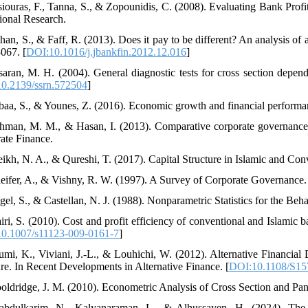
siouras, F., Tanna, S., & Zopounidis, C. (2008). Evaluating Bank Prof
ional Research.
than, S., & Faff, R. (2013). Does it pay to be different? An analysis of
067. [
DOI:10.1016/j.jbankfin.2012.12.016
]
saran, M. H. (2004). General diagnostic tests for cross section dep
0.2139/ssrn.572504
]
baa, S., & Younes, Z. (2016). Economic growth and financial performan
hman, M. M., & Hasan, I. (2013). Comparative corporate governance o
ate Finance.
eikh, N. A., & Qureshi, T. (2017). Capital Structure in Islamic and Con
leifer, A., & Vishny, R. W. (1997). A Survey of Corporate Governance. 
egel, S., & Castellan, N. J. (1988). Nonparametric Statistics for the Be
airi, S. (2010). Cost and profit efficiency of conventional and Islamic 
0.1007/s11123-009-0161-7
]
umi, K., Viviani, J.-L., & Louhichi, W. (2012). Alternative Financial 
ure. In Recent Developments in Alternative Finance. [
DOI:10.1108/S15
oldridge, J. M. (2010). Econometric Analysis of Cross Section and Pan
abdulkarim, N., Kalyanaraman, L., & Alhussayen, H. (2024). The i