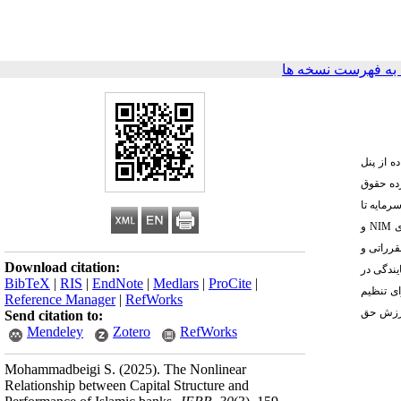
ه فهرست نسخه ها
ه از پنل
زده حقوق
رمایه
تا
و
NIM
ی
. راتی و
Download citation:
یندگی در
BibTeX
|
RIS
|
EndNote
|
Medlars
|
ProCite
|
ای تنظیم
Reference Manager
|
RefWorks
 ارزش حق
Send citation to:
Mendeley
Zotero
RefWorks
Mohammadbeigi S.
(2025).
The Nonlinear
Relationship between Capital Structure and