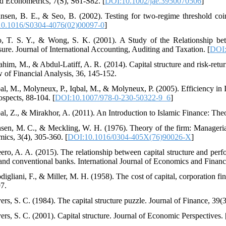
d Econometrics, 7(S), S61-S82. [
DOI:10.1002/jae.3950070506
]
nsen, B. E., & Seo, B. (2002). Testing for two-regime threshold coin
0.1016/S0304-4076(02)00097-0
]
, T. S. Y., & Wong, S. K. (2001). A Study of the Relationship be
sure. Journal of International Accounting, Auditing and Taxation. [
DOI:
rahim, M., & Abdul‐Latiff, A. R. (2014). Capital structure and risk-ret
 of Financial Analysis, 36, 145-152.
bal, M., Molyneux, P., Iqbal, M., & Molyneux, P. (2005). Efficiency in 
ospects, 88-104. [
DOI:10.1007/978-0-230-50322-9_6
]
bal, Z., & Mirakhor, A. (2011). An Introduction to Islamic Finance: The
nsen, M. C., & Meckling, W. H. (1976). Theory of the firm: Managerial
ics, 3(4), 305-360. [
DOI:10.1016/0304-405X(76)90026-X
]
ero, A. A. (2015). The relationship between capital structure and per
and conventional banks. International Journal of Economics and Financ
digliani, F., & Miller, M. H. (1958). The cost of capital, corporation 
7.
rs, S. C. (1984). The capital structure puzzle. Journal of Finance, 39(3
ers, S. C. (2001). Capital structure. Journal of Economic Perspectives. 