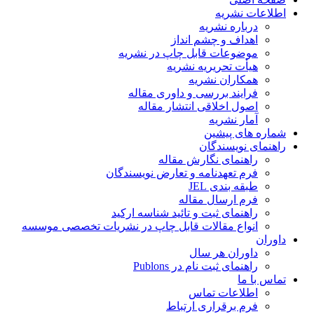
اطلاعات نشریه
درباره نشریه
اهداف و چشم انداز
موضوعات قابل چاپ در نشریه
هیأت تحریریه نشریه
همکاران نشریه
فرایند بررسی و داوری مقاله
اصول اخلاقی انتشار مقاله
آمار نشریه
شماره های پیشین
راهنمای نویسندگان
راهنمای نگارش مقاله
فرم تعهدنامه و تعارض نویسندگان
طبقه بندی JEL
فرم ارسال مقاله
راهنمای ثبت و تائید شناسه ارکید
انواع مقالات قابل چاپ در نشریات تخصصی موسسه
داوران
داوران هر سال
راهنمای ثبت نام در Publons
تماس با ما
اطلاعات تماس
فرم برقراری ارتباط