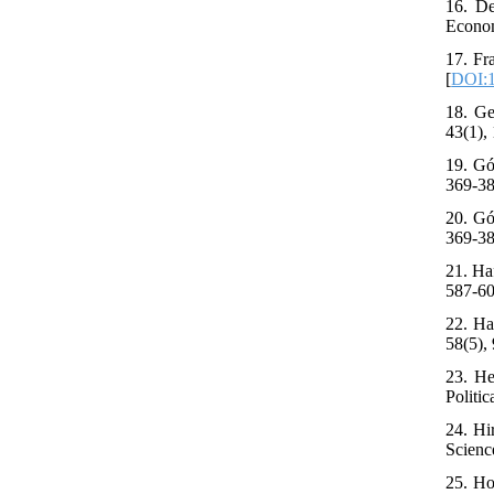
16. De
Econom
17. Fr
[
DOI:1
18. Ge
43(1), 
19. Gó
369-38
20. Gó
369-38
21. Ha
587-60
22. Ha
58(5),
23. He
Politi
24. Hi
Scienc
25. Ho