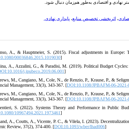
 نهادی و اقتصادی به‌طور هم‌زمان دنبال شود
پایداری نهادی.
،
اثربخشی تخصیص منابع
،
صادی
nso, A., & Hauptmeier, S. (2015). Fiscal adjustments in Europe: T
0.1080/00036846.2015.1019030
]
sina, A., Azzalini, G., & Paradisi, M. (2019). Political Budget Cycles
OI:10.1016/j.jpubeco.2019.06.001
]
rews, M., Cangiano, M., Cole, N., de Renzio, P., Krause, P., & Selig
ncial Management, 33(3), 343-367. [
DOI:10.1108/JPBAFM-06-2021-
rews, M., Cangiano, M., Cole, N., de Renzio, P., Krause, P., & Selig
ncial Management, 33(3), 343-367. [
DOI:10.1108/JPBAFM-06-2021-
entieri, S. (2022). Systems Theory and Performance in Public Budg
0.1080/10967494.2021.1973461
]
and, A., Coutts, A., Vicente, P. C., & Vilela, I. (2023). Decentrali
ic Review, 37(2), 374-400. [
DOI:10.1093/wber/lhad006
]