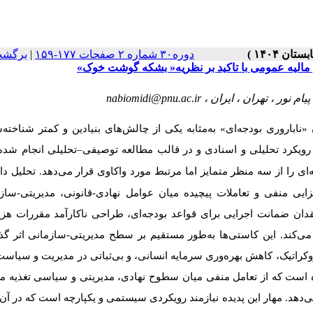
برگشت
|
دوره۳۰ شماره ۲ صفحات ۱۷۷-۱۵۹
نظام مالیه عمومی با تاکید بر نظریه« بشکه گوشت خوک
nabiomidi@pnu.ac.ir
یام نور ، تهران ، ایران
باروری بودجه‌ای» به‌مثابه یکی از چالش‌های بنیادین و کمتر شناخته‌
تحلیلی انجام ش.
–
رویکرد تحلیلی و اسنادی و در قالب مطالعه توصیفی
ای را از سه منظر متمایز اما مرتبط مورد واکاوی قرار می‌دهد
تحلیل داد
ی منفی و تعاملات پیچیده میان عوامل نهادی-قانونی، مدیریتی-ساز
 ضمانت اجرایی برای قواعد بودجه‌ای، طراحی ناکارآمد مقررات هزین
می‌کند. این کاستی‌ها به‌طور مستقیم بر سطح مدیریتی-سازمانی اثر گذ
کراتیک، کاهش بهره‌وری سرمایه انسانی، و بی‌ثباتی در مدیریت و سیاست
ده است که از تعامل منفی میان سطوح نهادی، مدیریتی و سیاسی تغذیه می
هد. مهار این پدیده نیازمند رویکردی سیستمی و یکپارچه است که در آن 