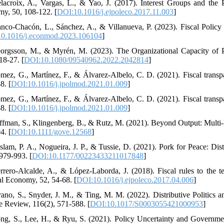
lacroix, A., Vargas, L., & Yao, J. (2017). Interest Groups and the 
y, 50, 108-122. [
DOI:10.1016/j.ejpoleco.2017.11.003
]
anco-Chacón, L., Sánchez, A., & Villanueva, P. (2023). Fiscal Poli
0.1016/j.econmod.2023.106104
]
orgsson, M., & Myrén, M. (2023). The Organizational Capacity of 
18-27. [
DOI:10.1080/09540962.2022.2042814
]
mez, G., Martínez, F., & Álvarez-Albelo, C. D. (2021). Fiscal transp
8. [
DOI:10.1016/j.jpolmod.2021.01.009
]
mez, G., Martínez, F., & Álvarez-Albelo, C. D. (2021). Fiscal transp
8. [
DOI:10.1016/j.jpolmod.2021.01.009
]
ffman, S., Klingenberg, B., & Rutz, M. (2021). Beyond Output: Multi
4. [
DOI:10.1111/gove.12568
]
slam, P. A., Nogueira, J. P., & Tussie, D. (2021). Pork for Peace: Distr
 979-993. [
DOI:10.1177/00223433211017848
]
rrero-Alcalde, A., & López-Laborda, J. (2018). Fiscal rules to the t
cal Economy, 52, 54-68. [
DOI:10.1016/j.ejpoleco.2017.04.006
]
rano, S., Snyder, J. M., & Ting, M. M. (2022). Distributive Politics 
e Review, 116(2), 571-588. [
DOI:10.1017/S0003055421000953
]
ng, S., Lee, H., & Ryu, S. (2021). Policy Uncertainty and Governmen