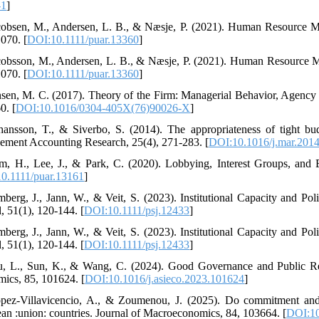
-1
]
cobsen, M., Andersen, L. B., & Næsje, P. (2021). Human Resource Ma
070. [
DOI:10.1111/puar.13360
]
cobsson, M., Andersen, L. B., & Næsje, P. (2021). Human Resource Ma
070. [
DOI:10.1111/puar.13360
]
nsen, M. C. (2017). Theory of the Firm: Managerial Behavior, Agency 
0. [
DOI:10.1016/0304-405X(76)90026-X
]
hansson, T., & Siverbo, S. (2014). The appropriateness of tight bud
ment Accounting Research, 25(4), 271-283. [
DOI:10.1016/j.mar.2014
m, H., Lee, J., & Park, C. (2020). Lobbying, Interest Groups, and
0.1111/puar.13161
]
mberg, J., Jann, W., & Veit, S. (2023). Institutional Capacity and P
, 51(1), 120-144. [
DOI:10.1111/psj.12433
]
mberg, J., Jann, W., & Veit, S. (2023). Institutional Capacity and P
, 51(1), 120-144. [
DOI:10.1111/psj.12433
]
u, L., Sun, K., & Wang, C. (2024). Good Governance and Public Res
ics, 85, 101624. [
DOI:10.1016/j.asieco.2023.101624
]
pez-Villavicencio, A., & Zoumenou, J. (2025). Do commitment and e
an :union: countries. Journal of Macroeconomics, 84, 103664. [
DOI:10