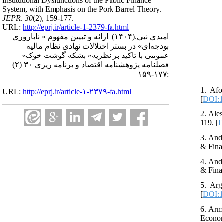
Institutional Dysfunctions of the Public Finance
System, with Emphasis on the Pork Barrel Theory.
JEPR
.
30
(2)
, 159-177.
URL:
http://eprj.ir/article-1-2379-fa.html
ارائه و تبیین مفهوم « ناباروری
(۱۴۰۴).
امیدی نبی.
بودجه‌ای» در بستر اختلالات نهادی نظام مالیه
عمومی با تاکید بر نظریه« بشکه گوشت خوک»
فصلنامه پژوهشنامه اقتصاد و برنامه ریزی ۳۰ (۲)
:۱۷۷-۱۵۹
1. Afo
URL:
http://eprj.ir/article-۱-۲۳۷۹-fa.html
[
DOI:1
2. Ale
119. [
D
3. And
& Fina
4. And
& Fina
5. Arg
[
DOI:1
6. Arm
Econom