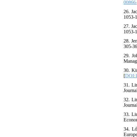
00866
26. Ja
1053-1
27. Ja
1053-1
28. Je
305-36
29. Jo
Manage
30. Ki
[
DOI:1
31. Li
Journal
32. Li
Journal
33. Li
Econom
34. Ló
Europe