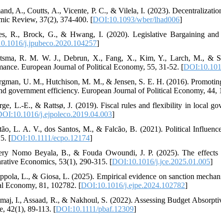
and, A., Coutts, A., Vicente, P. C., & Vilela, I. (2023). Decentrali
ic Review, 37(2), 374-400. [
DOI:10.1093/wber/lhad006
]
es, R., Brock, G., & Hwang, I. (2020). Legislative Bargaining an
0.1016/j.jpubeco.2020.104257
]
tsma, R. M. W. J., Debrun, X., Fang, X., Kim, Y., Larch, M., & Sch
mance. European Journal of Political Economy, 55, 31-52. [
DOI:10.1016
rgman, U. M., Hutchison, M. M., & Jensen, S. E. H. (2016). Promoting s
and government efficiency. European Journal of Political Economy, 44, 1
rge, L.-E., & Rattsø, J. (2019). Fiscal rules and flexibility in local
DOI:10.1016/j.ejpoleco.2019.04.003
]
tão, L. A. V., dos Santos, M., & Falcão, B. (2021). Political Influen
5. [
DOI:10.1111/ecpo.12174
]
ery Nomo Beyala, B., & Fouda Owoundi, J. P. (2025). The effects of
ative Economics, 53(1), 290-315. [
DOI:10.1016/j.jce.2025.01.005
]
ppola, L., & Giosa, L. (2025). Empirical evidence on sanction mechanis
cal Economy, 81, 102782. [
DOI:10.1016/j.ejpe.2024.102782
]
maj, I., Assaad, R., & Nakhoul, S. (2022). Assessing Budget Absorp
e, 42(1), 89-113. [
DOI:10.1111/pbaf.12309
]