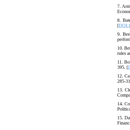
7. Arm
Econom
8. Bat
[
DOI:1
9. Bee
perfor
10. Be
rules 
11. Bo
395. [
12. Ca
285-31
13. Cl
Compar
14. Co
Politi
15. Da
Financ