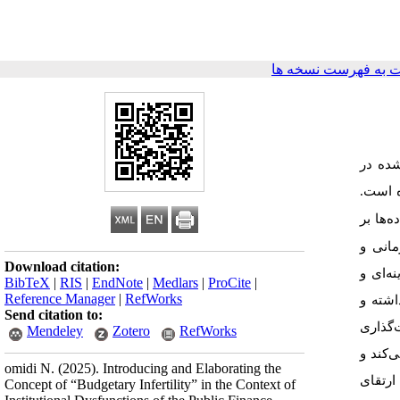
 به فهرست نسخه ها
شده در
ده است
ه‌ها بر
مانی و
Download citation:
ه‌ای و
BibTeX
|
RIS
|
EndNote
|
Medlars
|
ProCite
|
Reference Manager
|
RefWorks
اشته و
Send citation to:
‌گذاری
Mendeley
Zotero
RefWorks
‌کند و
omidi N.
(2025).
Introducing and Elaborating the
ارتقای
Concept of “Budgetary Infertility” in the Context of