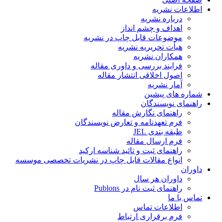
اطلاعات نشریه
درباره نشریه
اهداف و چشم انداز
موضوعات قابل چاپ در نشریه
هیأت تحریریه نشریه
همکاران نشریه
فرایند بررسی و داوری مقاله
اصول اخلاقی انتشار مقاله
آمار نشریه
شماره های پیشین
راهنمای نویسندگان
راهنمای نگارش مقاله
فرم تعهدنامه و تعارض نویسندگان
طبقه بندی JEL
فرم ارسال مقاله
راهنمای ثبت و تائید شناسه ارکید
انواع مقالات قابل چاپ در نشریات تخصصی موسسه
داوران
داوران هر سال
راهنمای ثبت نام در Publons
تماس با ما
اطلاعات تماس
فرم برقراری ارتباط