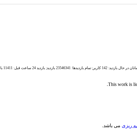
ان در حال بازدید: 142 کاربر;
تمام بازدید‌ها: 23546341 بازدید;
بازدید 24 ساعت قبل: 11411 بازدید
.
This work is l
مه ریزی
می باشد.