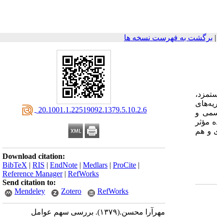
برگشت به فهرست نسخه ها
تعامل میان متغیرهای دستمزد،
یه‌های
‎ 20.1001.1.22519092.1379.5.10.2.6
سمی و
 مؤثر
 و هم
Download citation:
BibTeX
|
RIS
|
EndNote
|
Medlars
|
ProCite
|
Reference Manager
|
RefWorks
Send citation to:
Mendeley
Zotero
RefWorks
مهرآرا محسن.
(۱۳۷۹).
بررسی سهم عوامل