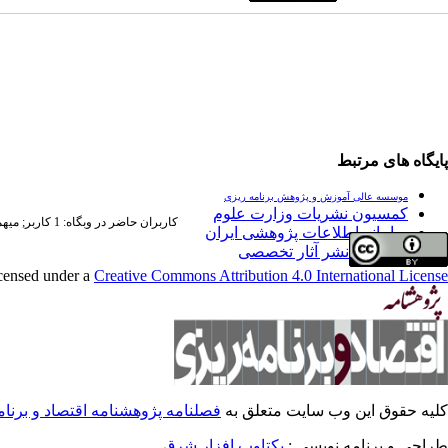
پایگاه های مرتبط
موسسه عالی آموزش و پژوهش برنامه ریزی
کمسیون نشریات وزارت علوم
کاربران حاضر در وبگاه: 1 کاربر;
میهمان
سامانه اطلاعات پژوهشی ایران
فراخوان نشر آثار تخصصی
icensed under a
Creative Commons Attribution 4.0 International License
کلیه حقوق این وب سایت متعلق به
فصلنامه پژوهشنامه اقتصاد و برنا
طراحی و برنامه نویسی :
یکتاوب افزار شرق