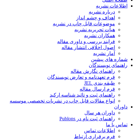
اطلاعات نشریه
درباره نشریه
اهداف و چشم انداز
موضوعات قابل چاپ در نشریه
هیأت تحریریه نشریه
همکاران نشریه
فرایند بررسی و داوری مقاله
اصول اخلاقی انتشار مقاله
آمار نشریه
شماره های پیشین
راهنمای نویسندگان
راهنمای نگارش مقاله
فرم تعهدنامه و تعارض نویسندگان
طبقه بندی JEL
فرم ارسال مقاله
راهنمای ثبت و تائید شناسه ارکید
انواع مقالات قابل چاپ در نشریات تخصصی موسسه
داوران
داوران هر سال
راهنمای ثبت نام در Publons
تماس با ما
اطلاعات تماس
فرم برقراری ارتباط