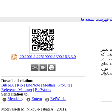
 فهرست نسخه ها
 تغییر
لفی که
‎ 20.1001.1.22519092.1390.16.3.3.0
ست. در
عف‌های
، مورد
‌تواند
Download citation:
BibTeX
|
RIS
|
EndNote
|
Medlars
|
ProCite
|
Reference Manager
|
RefWorks
Send citation to:
Mendeley
Zotero
RefWorks
Motevasseli M, Nikou-Nesbati A.
(2011).