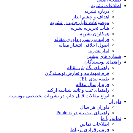
اطلاعات نشریه
درباره نشریه
اهداف و چشم انداز
موضوعات قابل چاپ در نشریه
هیأت تحریریه نشریه
همکاران نشریه
فرایند بررسی و داوری مقاله
اصول اخلاقی انتشار مقاله
آمار نشریه
شماره های پیشین
راهنمای نویسندگان
راهنمای نگارش مقاله
فرم تعهدنامه و تعارض نویسندگان
طبقه بندی JEL
فرم ارسال مقاله
راهنمای ثبت و تائید شناسه ارکید
انواع مقالات قابل چاپ در نشریات تخصصی موسسه
داوران
داوران هر سال
راهنمای ثبت نام در Publons
تماس با ما
اطلاعات تماس
فرم برقراری ارتباط