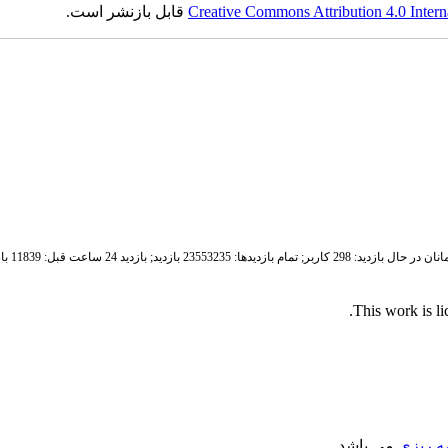
Creative Commons Attribution 4.0 Intern
قابل بازنشر است.
ان در حال بازدید: 298 کاربر;
تمام بازدید‌ها: 23553235 بازدید;
بازدید 24 ساعت قبل: 11839 بازدید
.
This work is l
مه ریزی
می باشد.