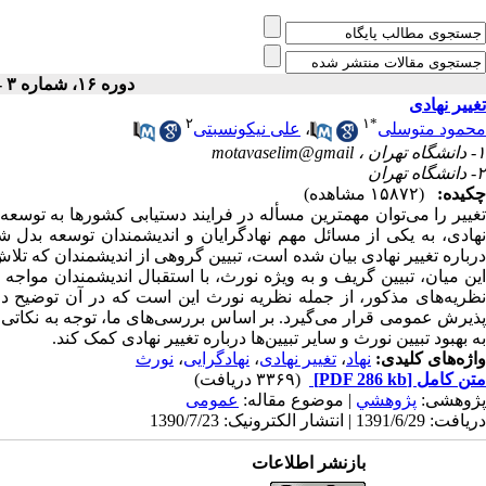
دوره ۱۶، شماره ۳ - ( پاییز ۱۳۹۰ )
تغییر نهادی
۲
۱
*
محمود متوسلی
،
علی نیکونسبتی
۱- دانشگاه تهران ،
motavaselim@gmail
۲- دانشگاه تهران
چکیده:
(۱۵۸۷۲ مشاهده)
تغییر را می‌توان مهمترین مسأله در فرایند دستیابی کشورها به توسعه 
نهادی، به یکی از مسائل مهم نهادگرایان و اندیشمندان توسعه بدل 
درباره تغییر نهادی بیان شده است، تبیین گروهی از اندیشمندان که تلاش می‌
این میان، تبیین گریف و به ویژه نورث، با استقبال اندیشمندان مواجه
نظریه‌های مذکور، از جمله نظریه نورث این است که در آن توضیح داده 
پذیرش عمومی قرار می‌گیرد. بر اساس بررسی‌های ما، توجه به نکاتی که 
به بهبود تبیین نورث و سایر تبیین‌ها درباره تغییر نهادی کمک کند.
واژه‌های کلیدی:
نهاد
،
تغییر نهادی
،
نهادگرایی
،
نورث
متن کامل
[PDF 286 kb]
(۳۳۶۹ دریافت)
پژوهشی:
پژوهشي
| موضوع مقاله:
عمومى
دریافت: 1391/6/29 | انتشار الکترونیک: 1390/7/23
بازنشر اطلاعات