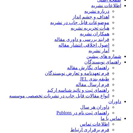
اطلاعات نشریه
درباره نشریه
اهداف و چشم انداز
موضوعات قابل چاپ در نشریه
هیأت تحریریه نشریه
همکاران نشریه
فرایند بررسی و داوری مقاله
اصول اخلاقی انتشار مقاله
آمار نشریه
شماره های پیشین
راهنمای نویسندگان
راهنمای نگارش مقاله
فرم تعهدنامه و تعارض نویسندگان
طبقه بندی JEL
فرم ارسال مقاله
راهنمای ثبت و تائید شناسه ارکید
انواع مقالات قابل چاپ در نشریات تخصصی موسسه
داوران
داوران هر سال
راهنمای ثبت نام در Publons
تماس با ما
اطلاعات تماس
فرم برقراری ارتباط