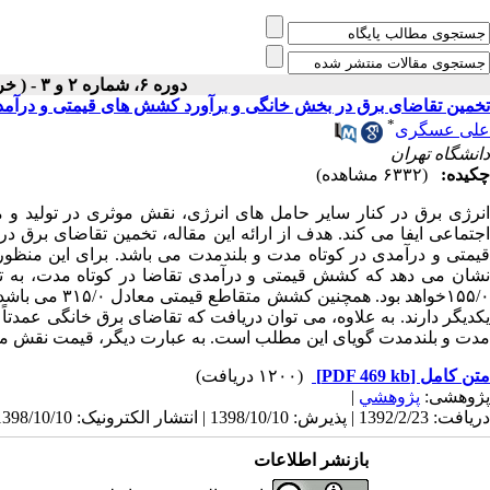
دوره ۶، شماره ۲ و ۳ - ( خرداد و تير ۱۳۸۰ )
تخمین تقاضای برق در بخش خانگی و برآورد کشش های قیمتی و درآمد
*
علی عسگری
دانشگاه تهران
چکیده:
(۶۳۳۲ مشاهده)
انرژی برق در کنار سایر حامل های انرژی، نقش موثری در تولید و 
اجتماعی ایفا می کند. هدف از ارائه این مقاله، تخمین تقاضای بر
قیمتی و درآمدی در کوتاه مدت و بلندمدت می باشد. برای این منظور
۱۵۵/۰خواهد بو
یکدیگر دارند. به علاوه، می توان دریافت که تقاضای برق خانگی عمدت
مدت و بلندمدت گویای این مطلب است. به عبارت دیگر، قیمت نقش موثر
متن کامل
[PDF 469 kb]
(۱۲۰۰ دریافت)
پژوهشی:
پژوهشي
|
دریافت: 1392/2/23 | پذیرش: 1398/10/10 | انتشار الکترونیک: 1398/10/10
بازنشر اطلاعات