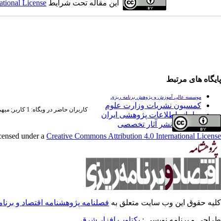
این مقاله تحت شرایط
ational License
پایگاه های مرتبط
موسسه عالی آموزش و پژوهش برنامه ریزی
کمسیون نشریات وزارت علوم
کاربران حاضر در وبگاه: 1 کاربر;
میهمان
سامانه اطلاعات پژوهشی ایران
فراخوان نشر آثار تخصصی
icensed under a
Creative Commons Attribution 4.0 International License
کلیه حقوق این وب سایت متعلق به
فصلنامه پژوهشنامه اقتصاد و برنا
طراحی و برنامه نویسی :
یکتاوب افزار شرق