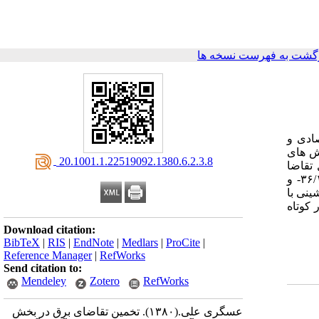
گشت به فهرست نسخه ها
ادی و
ش های
‎ 20.1001.1.22519092.1380.6.2.3.8
 تقاضا
نشان می دهد که کشش قیمتی و درآمدی تقاضا در کوتاه مدت، به ترتیب ۹۷%- و ۱۱/۰ می باشد و این شاخص در بلندمدت، به ترتیب، ۳۶/۱- و
جانشینی با
 کوتاه
Download citation:
BibTeX
|
RIS
|
EndNote
|
Medlars
|
ProCite
|
Reference Manager
|
RefWorks
Send citation to:
Mendeley
Zotero
RefWorks
عسگری علی.
(۱۳۸۰).
تخمین تقاضای برق در بخش