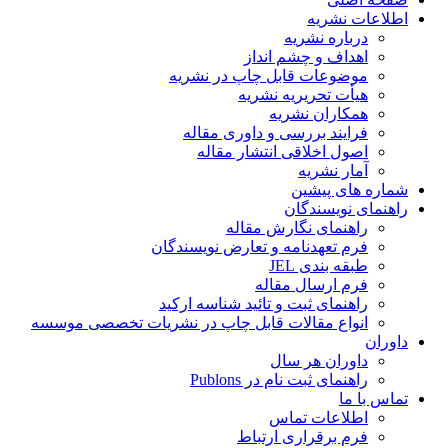
اطلاعات نشریه
درباره نشریه
اهداف و چشم انداز
موضوعات قابل چاپ در نشریه
هیأت تحریریه نشریه
همکاران نشریه
فرایند بررسی و داوری مقاله
اصول اخلاقی انتشار مقاله
آمار نشریه
شماره های پیشین
راهنمای نویسندگان
راهنمای نگارش مقاله
فرم تعهدنامه و تعارض نویسندگان
طبقه بندی JEL
فرم ارسال مقاله
راهنمای ثبت و تائید شناسه ارکید
انواع مقالات قابل چاپ در نشریات تخصصی موسسه
داوران
داوران هر سال
راهنمای ثبت نام در Publons
تماس با ما
اطلاعات تماس
فرم برقراری ارتباط