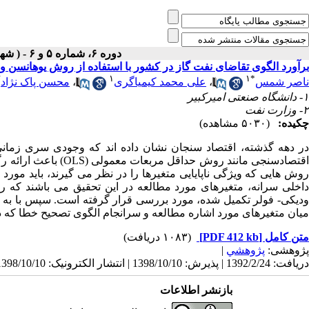
دوره ۶، شماره ۵ و ۶ - ( شهريور و مهر ۱۳۸۰ )
برآورد الگوی تقاضای نفت گاز در کشور با استفاده از روش یوهانسن
۲
۱
۱
*
ناصر شمس
،
علی محمد کیمیاگری
،
محسن پاک نژاد
۱- دانشگاه صنعتی امیرکبیر
۲- وزارت نفت
چکیده:
(۵۰۳۰ مشاهده)
در دهه گذشته، اقتصاد سنجان نشان داده اند که وجودی سری زمان
اقتصادسنجی مانند روش 
روش هایی که ویژگی ناپایایی متغیرها را در نظر می گیرند، باید مور
داخلی سرانه، متغیرهای مورد مطالعه در این تحقیق می باشند که رفتار
ودیکی- فولر تکمیل شده، مورد بررسی قرار گرفته است. سپس با به
میان متغیرهای مورد اشاره مطالعه و سرانجام الگوی تصحیح خطا که در
متن کامل
[PDF 412 kb]
(۱۰۸۳ دریافت)
پژوهشی:
پژوهشي
|
دریافت: 1392/2/24 | پذیرش: 1398/10/10 | انتشار الکترونیک: 1398/10/10
بازنشر اطلاعات