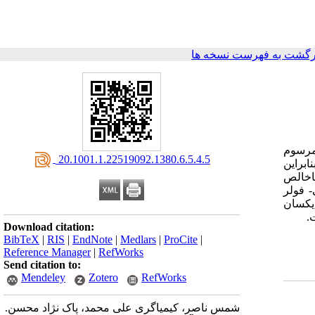
رگشت به فهرست نسخه ها
مرسوم
‎ 20.1001.1.22519092.1380.6.5.4.5
 بنابراین
ناخالص
- فولر
یکسان
.
Download citation:
BibTeX
|
RIS
|
EndNote
|
Medlars
|
ProCite
|
Reference Manager
|
RefWorks
Send citation to:
Mendeley
Zotero
RefWorks
شمس ناصر، کیمیاگری علی محمد، پاک نژاد محسن.