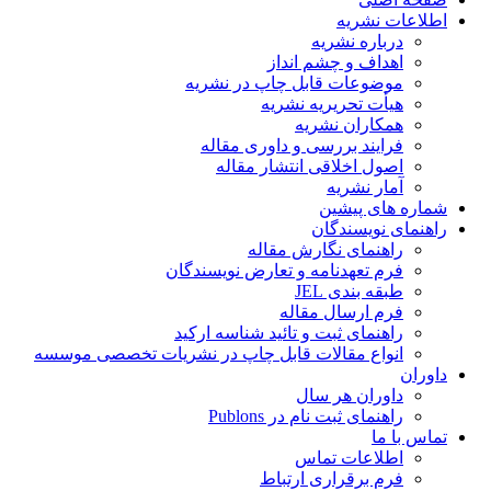
اطلاعات نشریه
درباره نشریه
اهداف و چشم انداز
موضوعات قابل چاپ در نشریه
هیأت تحریریه نشریه
همکاران نشریه
فرایند بررسی و داوری مقاله
اصول اخلاقی انتشار مقاله
آمار نشریه
شماره های پیشین
راهنمای نویسندگان
راهنمای نگارش مقاله
فرم تعهدنامه و تعارض نویسندگان
طبقه بندی JEL
فرم ارسال مقاله
راهنمای ثبت و تائید شناسه ارکید
انواع مقالات قابل چاپ در نشریات تخصصی موسسه
داوران
داوران هر سال
راهنمای ثبت نام در Publons
تماس با ما
اطلاعات تماس
فرم برقراری ارتباط