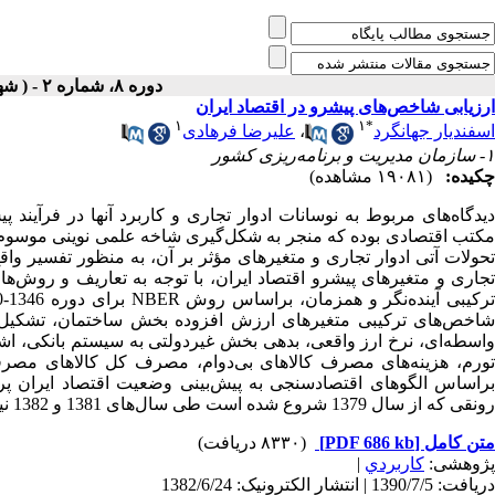
دوره ۸، شماره ۲ - ( شهريور و مهر ۱۳۸۲ )
ارزیابی شاخص‌های پیشرو در اقتصاد ایران
۱
۱
*
اسفندیار جهانگرد
،
علیرضا فرهادی
۱- سازمان مدیریت و برنامه‌ریزی کشور
چکیده:
(۱۹۰۸۱ مشاهده)
دیدگاه‌های مربوط به نوسانات ادوار تجاری و کاربرد آنها در فرآین
مکتب اقتصادی بوده که منجر به شکل‌گیری شاخه علمی نوینی موسوم ب
تحولات آتی ادوار تجاری و متغیرهای مؤثر بر آن، به منظور تفسیر واقع
تجاری و متغیرهای پیشرو اقتصاد ایران، با توجه به تعاریف و روش‌ه
شاخص‌های ترکیبی متغیرهای ارزش افزوده بخش ساختمان، تشکیل سرم
واسطه‌ای، نرخ ارز واقعی، بدهی بخش غیردولتی به سیستم بانکی، اش
تورم، هزینه‌های مصرف کالاهای بی‌دوام، مصرف کل کالاهای مصرف
براساس الگوهای اقتصادسنجی به پیش‌بینی وضعیت اقتصاد ایران پردا
رونقی که از سال 1379 شروع شده است طی سال‌های 1381 و 1382 نیز ادامه یابد.
متن کامل
[PDF 686 kb]
(۸۳۳۰ دریافت)
پژوهشی:
كاربردي
|
دریافت: 1390/7/5 | انتشار الکترونیک: 1382/6/24