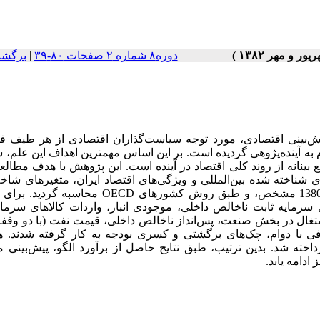
دوره۸ شماره ۲ صفحات ۸۰-۳۹
|
برگشت
د پیش‌بینی اقتصادی، مورد توجه سیاست‌گذاران اقتصادی از هر طیف 
ه آینده‌پژوهی گردیده است. بر این اساس مهمترین اهداف این علم،
 بینانه از روند کلی اقتصاد در آینده است. این پژوهش با هدف مطالعه
ای شناخته شده بین‌المللی و ویژگی‌های اقتصاد ایران، متغیرهای شا
ترکیبی آینده‌نگر و همزمان، براساس روش NBER برای دوره 1346-1380 مشخص، و طبق روش کشورهای D
ایه ثابت ناخالص داخلی، موجودی انبار، واردات کالاهای سرمایه
تغال در بخش صنعت، پس‌انداز ناخالص داخلی، قیمت نفت (با دو وقفه
ی با دوام، چک‌های برگشتی و کسری بودجه به کار گرفته شدند. ه
خته شد. بدین ترتیب، طبق نتایج حاصل از برآورد الگو، پیش‌بینی 