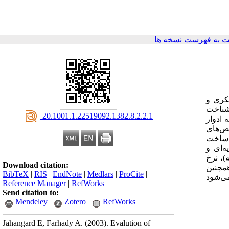
 به فهرست نسخه ها
فکری و
 شناخت
‎ 20.1001.1.22519092.1382.8.2.2.1
 ادوار
خص‌های
OEC محاسبه گردید. برای ساخت
‌ای و
)، نرخ
Download citation:
مچنین
BibTeX
|
RIS
|
EndNote
|
Medlars
|
ProCite
|
می‌شود
Reference Manager
|
RefWorks
Send citation to:
Mendeley
Zotero
RefWorks
Jahangard E, Farhady A.
(2003).
Evalution of