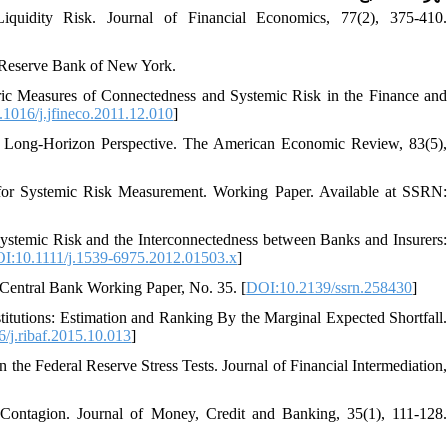
quidity Risk. Journal of Financial Economics, 77(2), 375-410.
l Reserve Bank of New York.
ric Measures of Connectedness and Systemic Risk in the Finance and
1016/j.jfineco.2011.12.010
]
 A Long-Horizon Perspective. The American Economic Review, 83(5),
ls for Systemic Risk Measurement. Working Paper. Available at SSRN:
ystemic Risk and the Interconnectedness between Banks and Insurers:
I:10.1111/j.1539-6975.2012.01503.x
]
 Central Bank Working Paper, No. 35. [
DOI:10.2139/ssrn.258430
]
stitutions: Estimation and Ranking By the Marginal Expected Shortfall.
/j.ribaf.2015.10.013
]
n the Federal Reserve Stress Tests. Journal of Financial Intermediation,
 Contagion. Journal of Money, Credit and Banking, 35(1), 111-128.