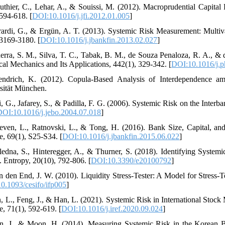
uthier, C., Lehar, A., & Souissi, M. (2012). Macroprudential Capital
 594-618. [
DOI:10.1016/j.jfi.2012.01.005
]
rardi, G., & Ergün, A. T. (2013). Systemic Risk Measurement: Mult
 3169-3180. [
DOI:10.1016/j.jbankfin.2013.02.027
]
erra, S. M., Silva, T. C., Tabak, B. M., de Souza Penaloza, R. A., &
ical Mechanics and Its Applications, 442(1), 329-342. [
DOI:10.1016/j.p
ndrich, K. (2012). Copula-Based Analysis of Interdependence a
sität München.
ri, G., Jafarey, S., & Padilla, F. G. (2006). Systemic Risk on the Inte
DOI:10.1016/j.jebo.2004.07.018
]
even, L., Ratnovski, L., & Tong, H. (2016). Bank Size, Capital, an
e, 69(1), S25-S34. [
DOI:10.1016/j.jbankfin.2015.06.022
]
ledna, S., Hinteregger, A., & Thurner, S. (2018). Identifying Syste
. Entropy, 20(10), 792-806. [
DOI:10.3390/e20100792
]
n den End, J. W. (2010). Liquidity Stress-Tester: A Model for Stress-
0.1093/cesifo/ifp005
]
n, L., Feng, J., & Han, L. (2021). Systemic Risk in International Stoc
e, 71(1), 592-619. [
DOI:10.1016/j.iref.2020.09.024
]
n, J., & Moon, H. (2014). Measuring Systemic Risk in the Korean B