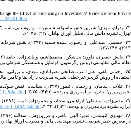
Change the Effect of Financing on Investment? Evidence from Private
s.2020.01.063
]
تهران. نشریه دانش مالی تحلیل اوراق بهادار، ۷(۲)، ۷۵-۶۱.
حسینی، سیدعلی، و رضو،
۱۳(۴)، ۲۴۷-۱۲۷.
نظام مالی مقاومتی (روش رگرسیون کوانتایل و همبستگی شرطی پویا). نشریه م.
استفاده از روش گرنجر غیرخطی. نشریه مدیریت دارایی‌ها و تامین مالی، ۷(۲)، ۸۰.
فلاحی، سامان، و رحمانی، تیمور (۷
۱-۱۶۰۹-fa.html
تخمین بیزین). نشریه برنامه‌ریزی و بودجه، ۲۳(۴)، ۳۵-۳. [
مدن
article-۱-۱۵۹۸-fa.html
ایران. نشریه برنامه‌ریزی و بودجه، ۲۲(۴)، ۳۳-۳. [
م
در معرض خطر شرطی. نشریه مهندسی مالی و مدیریت اوراق بهادار، ۳۳(۸)، ۲۸۱-۲۶۵.