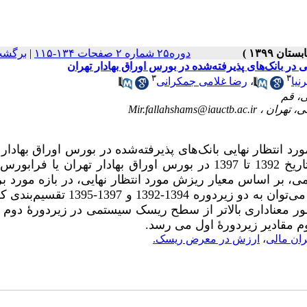
برگشت
|
دوره۲۵ شماره ۲ صفحات ۱۳۴-۱۱۵
در بانک‌های پذیرفته‌شده در بورس اوراق بهادار تهران
۳
۳
رضا غلامی جمکرانی
،
نیا
Mir.fallahshams@iauctb.ac.ir
تظار نهایی بانک‌های پذیرفته‌شده در بورس اوراق بهادار 
است. جامعه پژوهش 15 بانک از بین بانک‌هایی است که از تاریخ 1392 تا 1397 در بورس اوراق بهادار تهران یا
تمی، بر اساس معیار ریزش مورد انتظار نهایی، در بازه مورد 
روند نزولی را طی می‌کند. با این حال، تحولات این شاخص را می‌توان به دو زیردوره 1394
ور معناداری بالاتر از سطح ریسک سیستمی در زیردورۀ دو
دوم مقادیر زیردورۀ اول می‏ رسد
ارزش در معرض ریسک.
،
ران مالی