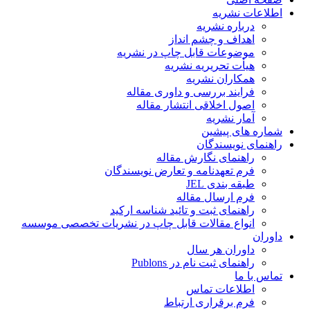
اطلاعات نشریه
درباره نشریه
اهداف و چشم انداز
موضوعات قابل چاپ در نشریه
هیأت تحریریه نشریه
همکاران نشریه
فرایند بررسی و داوری مقاله
اصول اخلاقی انتشار مقاله
آمار نشریه
شماره های پیشین
راهنمای نویسندگان
راهنمای نگارش مقاله
فرم تعهدنامه و تعارض نویسندگان
طبقه بندی JEL
فرم ارسال مقاله
راهنمای ثبت و تائید شناسه ارکید
انواع مقالات قابل چاپ در نشریات تخصصی موسسه
داوران
داوران هر سال
راهنمای ثبت نام در Publons
تماس با ما
اطلاعات تماس
فرم برقراری ارتباط