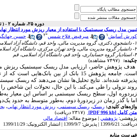
دوره ۲۵، شماره ۲ - ( تابستان ۱۳۹۹ )
تبیین مدل ریسک سیستمیک با استفاده از معیار ریزش مورد انتظار نهایی 
۲
*
۱
حسین جهانگیر
،
میرفیض فلاح شمس
،
کورش آسایش
۱- دانشجوی دکتری، گروه مدیریت مالی، واحد قم، دانشگاه آزاد اسلامی، قم
۲- دانشیار گروه مدیریت مالی، واحد تهران مرکزی، دانشگاه آزاد اسلامی، تهران ،
۳- استادیار گروه حسابداری، واحد قم، دانشگاه آزاد اسلامی، قم
چکیده:
(۷۴۹۷ مشاهده)
هدف پژوهش حاضر، ارزیابی مدل ریسک سیستمیک ریزش مورد ان
پذیرفته شده‌اند. نتایج تحلیل‌ها نشان می‌دهند که ریسک سیس
زیردوره اول، سطح ریسک سیستمی بر اساس این معیار به‌ط،
اما با گذر زمان در زیردورۀ دوم، به‌طور متوسط به حدود یک‌.
بح
،
ریزش مورد انتظار نهایی
،
ریسک سیستمی
،
ریسک
واژه‌های کلیدی:
(۲۳۱۷ دریافت)
[PDF 996 kb]
متن کامل
پژوهشی:
پژوهشي
| موضوع مقاله:
اقتصاد مالی
دریافت: 1399/6/21 | پذیرش: 1399/9/7 | انتشار الکترونیک: 1399/11/29
فهرست منابع