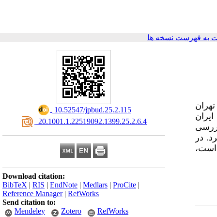
 به فهرست نسخه ها
تهران
‎ 10.52547/jpbud.25.2.115
 فرابورس ایران
‎ 20.1001.1.22519092.1399.25.2.6.4
بررسی
-1392 و 1397-1395 تقسیم‌بندی کرد. در
م است
Download citation:
BibTeX
|
RIS
|
EndNote
|
Medlars
|
ProCite
|
Reference Manager
|
RefWorks
Send citation to:
Mendeley
Zotero
RefWorks