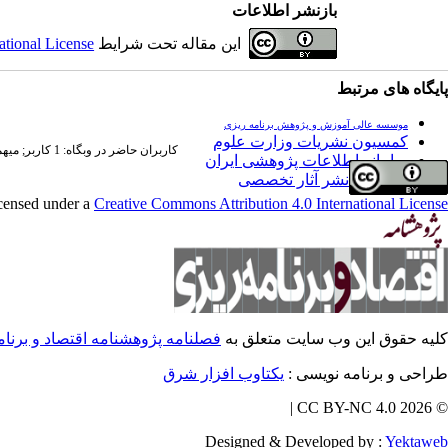
بازنشر اطلاعات
ational License
این مقاله تحت شرایط
پایگاه های مرتبط
موسسه عالی آموزش و پژوهش برنامه ریزی
کمسیون نشریات وزارت علوم
کاربران حاضر در وبگاه: 1 کاربر;
میهما;
سامانه اطلاعات پژوهشی ایران
فراخوان نشر آثار تخصصی
icensed under a
Creative Commons Attribution 4.0 International License
کلیه حقوق این وب سایت متعلق به
فصلنامه پژوهشنامه اقتصاد و برنا
طراحی و برنامه نویسی :
یکتاوب افزار شرق
© 2026 CC BY-NC 4.0 |
Designed & Developed by :
Yektaweb