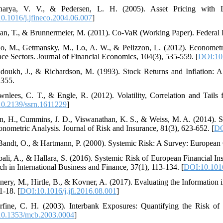
harya, V. V., & Pedersen, L. H. (2005). Asset Pricing with Li
0.1016/j.jfineco.2004.06.007
]
ian, T., & Brunnermeier, M. (2011). Co-VaR (Working Paper). Federa
lio, M., Getmansky, M., Lo, A. W., & Pelizzon, L. (2012). Economet
nce Sectors. Journal of Financial Economics, 104(3), 535-559. [
DOI:10.
doukh, J., & Richardson, M. (1993). Stock Returns and Inflation:
1355.
wnlees, C. T., & Engle, R. (2012). Volatility, Correlation and Tai
0.2139/ssrn.1611229
]
n, H., Cummins, J. D., Viswanathan, K. S., & Weiss, M. A. (2014). S
nometric Analysis. Journal of Risk and Insurance, 81(3), 623-652. [
DO
Bandt, O., & Hartmann, P. (2000). Systemic Risk: A Survey: European
bali, A., & Hallara, S. (2016). Systemic Risk of European Financial In
ch in International Business and Finance, 37(1), 113-134. [
DOI:10.1016
nnery, M., Hirtle, B., & Kovner, A. (2017). Evaluating the Information i
1-18. [
DOI:10.1016/j.jfi.2016.08.001
]
rfine, C. H. (2003). Interbank Exposures: Quantifying the Risk of
0.1353/mcb.2003.0004
]