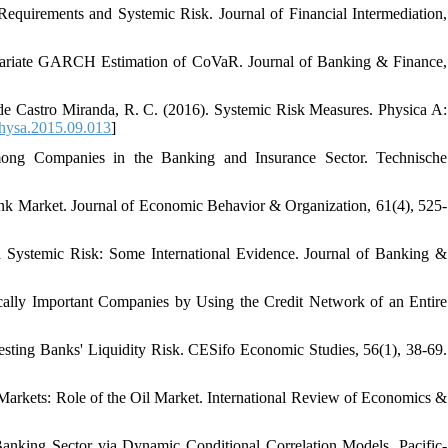
 Requirements and Systemic Risk. Journal of Financial Intermediation,
ivariate GARCH Estimation of CoVaR. Journal of Banking & Finance,
 de Castro Miranda, R. C. (2016). Systemic Risk Measures. Physica A:
hysa.2015.09.013
]
mong Companies in the Banking and Insurance Sector. Technische
rbank Market. Journal of Economic Behavior & Organization, 61(4), 525-
d Systemic Risk: Some International Evidence. Journal of Banking &
mically Important Companies by Using the Credit Network of an Entire
Testing Banks' Liquidity Risk. CESifo Economic Studies, 56(1), 38-69.
k Markets: Role of the Oil Market. International Review of Economics &
anking Sector via Dynamic Conditional Correlation Models. Pacific-