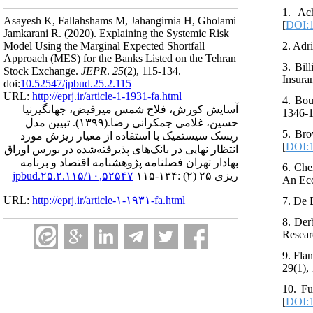
1. Ac
Asayesh K, Fallahshams M, Jahangirnia H, Gholami
[
DOI:1
Jamkarani R.
(2020).
Explaining the Systemic Risk
2. Adr
Model Using the Marginal Expected Shortfall
Approach (MES) for the Banks Listed on the Tehran
3. Bil
Stock Exchange.
JEPR
.
25
(2)
, 115-134.
Insura
doi:
10.52547/jpbud.25.2.115
URL:
http://eprj.ir/article-1-1931-fa.html
4. Bou
آسایش کورش، فلاح شمس میرفیض، جهانگیرنیا
1346-
تبیین مدل
(۱۳۹۹).
حسین، غلامی جمکرانی رضا.
5. Bro
ریسک سیستمیک با استفاده از معیار ریزش مورد
[
DOI:1
انتظار نهایی در بانک‌های پذیرفته‌شده در بورس اوراق
بهادار تهران فصلنامه پژوهشنامه اقتصاد و برنامه
6. Che
۱۰,۵۲۵۴۷/jpbud.۲۵.۲.۱۱۵
ریزی ۲۵ (۲) :۱۳۴-۱۱۵
An Eco
URL:
http://eprj.ir/article-۱-۱۹۳۱-fa.html
7. De 
8. Der
Resear
9. Fla
29(1), 
10. Fu
[
DOI:1