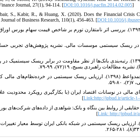
Finance Journal, 27(1), 94-114. [
DOI:10.1016/j.pacfin.2014.02.005
]
bair, S., Kabir, R., & Huang, X. (2020). Does the Financial Crisis 
Journal of Business Research, 110(1), 456-463. [
DOI:10.1016/j.jbusre
پدرام، مهدی؛ شیرین‌بخش ماسوله، شمس‌اله، و روستایی، آمنه (۱۳۹۳). بررسی اثر نامتقارن تورم بر شاخص قیمت سهام بورس اورا
ی، سیده سمیه (۱۳۹۳). نقش سرمایه در ریسک سیستمی موسسات مالی. نشریه پژوهش‌های تجربی حساب
دانش جعفری، داوود؛ بت‌شکن، محمدهاشم، و پاشازاده، حامد (۱۳۹۶). رتبه‌بندی بانک‌ها از نظر مقاومت در برابر ریسک سیستمیک د
طالعات راهبردی بسیج، ۱۹(۷۲)، ۹۹-۷۹
رحیمی باغی، علی؛ عرب‌صالحی نصرآبادی، مهدی، و برزانی، محمدواعظ (۱۳۹۸). ارزیابی ریسک سیستمی در خرده‌نظام‌های مال
-۵۹
۱۳۹). شناسایی نقش شوک‌های مالی در نوسانات اقتصاد ایران (با بکارگیری رویکرد محدودیت علام
]
Link:http://jpbud.ir/article-
ی‌زاده، سیدعلی؛ ابراهیمی، سجاد، و محمودزاده، امینه (۱۳۹۶). حقایقی از روابط بین بنگاه و بانک: شواهدی از داده‌های شرکت‌های ب
]
Link: http://jpbud.ir/
هدوی کلیشمی، غدیر؛ الهی، ناصر، و فرزین‌وش، اسدالله (۱۳۹۶). ارزیابی ریسک سیستمی در شبکه بانکی ایران توسط معیار تغییر