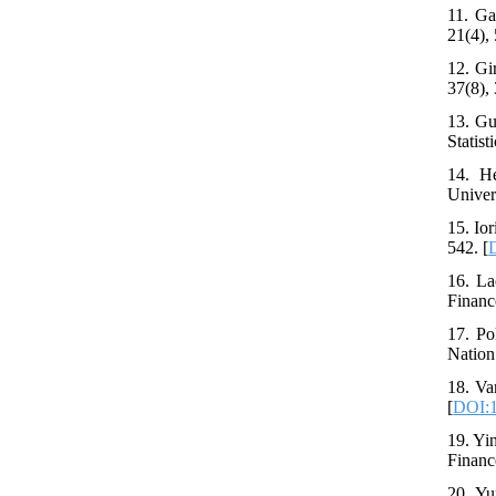
11. Ga
21(4),
12. Gi
37(8),
13. Gu
Statist
14. He
Univer
15. Io
542. [
16. La
Financ
17. Po
Nation
18. Va
[
DOI:1
19. Yi
Financ
20. Yu