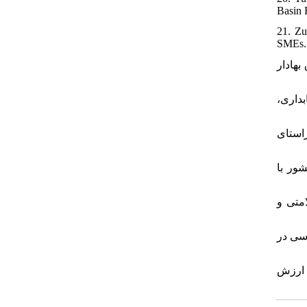
Basin 
21. Zu
SMEs. 
۲۲. ق بهادار
۲۳. داری
۲۴. ر راستای
۲۵. ی کشور با
۲۶. تی و
۲۷. ورسی در
۲۸. ات ارزش