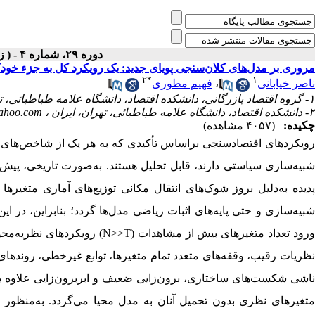
دوره ۲۹، شماره ۴ - ( زمستان ۱۴۰۳ )
مروری بر مدل‌های کلان‌سنجی پویای جدید: یک رویکرد کل ‌به ‌جزء خودک
۲
*
۱
فهیم مطوری
،
ناصر خیابانی
۱- گروه اقتصاد بازرگانی، دانشکده اقتصاد، دانشگاه علامه طباطبائی، تهران، ایران.
ahoo.com
۲- دانشکده اقتصاد، دانشگاه علامه طباطبائی، تهران، ایران ،
چکیده:
(۴۰۵۷ مشاهده)
رویکردهای اقتصادسنجی براساس تأکیدی که به هر یک از شاخص‌‌های ارز
شبیه‌سازی سیاستی دارند، قابل تحلیل هستند. به‌‌صورت تاریخی، پیش‌ف
پدیده به‌دلیل بروز شوک‌‌های انتقال‌ مکانی توزیع‌‌های آماری متغی،
شبیه‌سازی و حتی پایه‌‌های اثبات ریاضی مدل‌ها گردد؛ بنابراین، در
رویکردهای نظریه‌محور و
N>>T
ورود تعداد متغیرهای بیش از مشاهدات 
نظریات رقیب، وقفه‌‌های متعدد تمام متغیرها، توابع غیرخطی، رو 
ناشی شکست‌‌های ساختاری، برون‌زایی ضعیف و ابربرون‌زایی علاوه ب
متغیرهای نظری بدون تحمیل آنان به مدل محیا می‌گردد. به‌منظور 