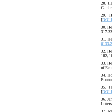
28. He
Cambri
29. H
[
DOI:
30. He
317-33
31. He
0133.2
32. He
182, 1
33. He
of Eco
34. Ho
Econom
35. H
[
DOI:1
36. Ja
Letters
37. Jo