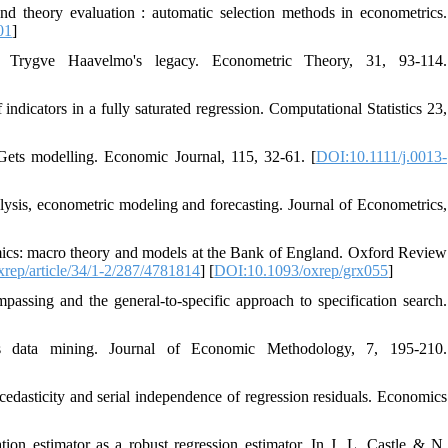
d theory evaluation : automatic selection methods in econometrics.
01
]
Trygve Haavelmo's legacy. Econometric Theory, 31, 93-114.
ndicators in a fully saturated regression. Computational Statistics 23,
Gets modelling. Economic Journal, 115, 32-61. [
DOI:10.1111/j.0013-
lysis, econometric modeling and forecasting. Journal of Econometrics,
omics: macro theory and models at the Bank of England. Oxford Review
xrep/article/34/1-2/287/4781814
] [
DOI:10.1093/oxrep/grx055
]
assing and the general-to-specific approach to specification search.
s data mining. Journal of Economic Methodology, 7, 195-210.
cedasticity and serial independence of regression residuals. Economics
tion estimator as a robust regression estimator. In J. L. Castle & N.