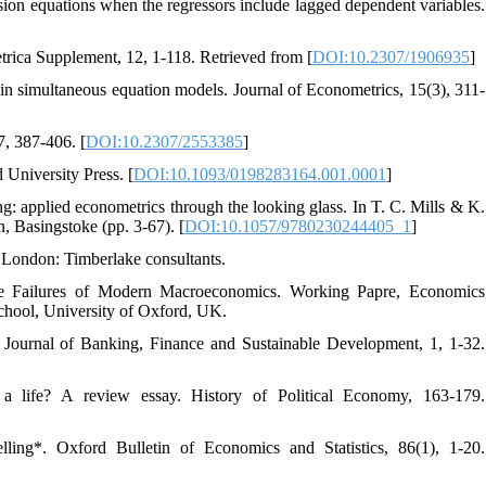
ession equations when the regressors include lagged dependent variables.
rica Supplement, 12, 1-118. Retrieved from [
DOI:10.2307/1906935
]
y in simultaneous equation models. Journal of Econometrics, 15(3), 311-
7, 387-406. [
DOI:10.2307/2553385
]
University Press. [
DOI:10.1093/0198283164.001.0001
]
: applied econometrics through the looking glass. In T. C. Mills & K.
 Basingstoke (pp. 3-67). [
DOI:10.1057/9780230244405_1
]
 London: Timberlake consultants.
the Failures of Modern Macroeconomics. Working Papre, Economics
chool, University of Oxford, UK.
. Journal of Banking, Finance and Sustainable Development, 1, 1-32.
a life? A review essay. History of Political Economy, 163-179.
ling*. Oxford Bulletin of Economics and Statistics, 86(1), 1-20.