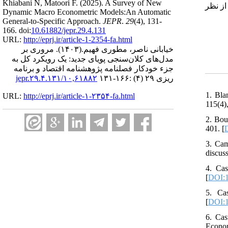
Khiabani N, Matoori F.
(2025).
A Survey of New
از نظر
Dynamic Macro Econometric Models:An Automatic
General-to-Specific Approach.
JEPR
.
29
(4)
, 131-
166. doi:
10.61882/jepr.29.4.131
URL:
http://eprj.ir/article-1-2354-fa.html
مروری بر
(۱۴۰۳).
خیابانی ناصر، مطوری فهیم.
مدل‌های کلان‌سنجی پویای جدید: یک رویکرد کل ‌به
‌جزء خودکار فصلنامه پژوهشنامه اقتصاد و برنامه
۱۰,۶۱۸۸۲/jepr.۲۹.۴.۱۳۱
ریزی ۲۹ (۴) :۱۶۶-۱۳۱
1. Bla
URL:
http://eprj.ir/article-۱-۲۳۵۴-fa.html
115(4)
2. Bou
401. [
3. Cam
discus
4. Cas
[
DOI:1
5. Ca
[
DOI:1
6. Cas
Econom