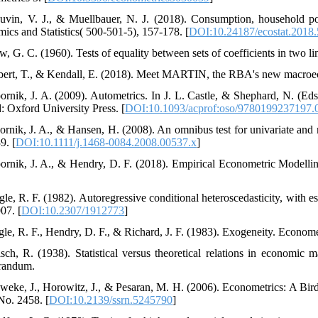
uvin, V. J., & Muellbauer, N. J. (2018). Consumption, household por
ics and Statistics( 500-501-5), 157-178. [
DOI:10.24187/ecostat.2018.
w, G. C. (1960). Tests of equality between sets of coefficients in two l
bert, T., & Kendall, E. (2018). Meet MARTIN, the RBA's new macroec
ornik, J. A. (2009). Autometrics. In J. L. Castle, & Shephard, N. (Ed
: Oxford University Press. [
DOI:10.1093/acprof:oso/9780199237197.
ornik, J. A., & Hansen, H. (2008). An omnibus test for univariate and m
9. [
DOI:10.1111/j.1468-0084.2008.00537.x
]
ornik, J. A., & Hendry, D. F. (2018). Empirical Econometric Modelli
gle, R. F. (1982). Autoregressive conditional heteroscedasticity, with 
07. [
DOI:10.2307/1912773
]
gle, R. F., Hendry, D. F., & Richard, J. F. (1983). Exogeneity. Economet
isch, R. (1938). Statistical versus theoretical relations in econom
andum.
weke, J., Horowitz, J., & Pesaran, M. H. (2006). Econometrics: A Bi
No. 2458. [
DOI:10.2139/ssrn.5245790
]