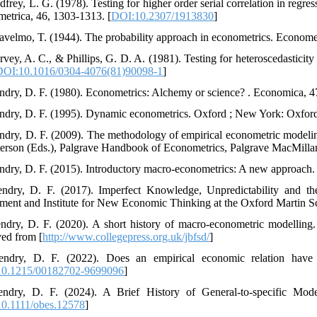
dfrey, L. G. (1978). Testing for higher order serial correlation in regr
etrica, 46, 1303-1313. [
DOI:10.2307/1913830
]
avelmo, T. (1944). The probability approach in econometrics. Economet
rvey, A. C., & Phillips, G. D. A. (1981). Testing for heteroscedasticit
DOI:10.1016/0304-4076(81)90098-1
]
ndry, D. F. (1980). Econometrics: Alchemy or science? . Economica, 4
ndry, D. F. (1995). Dynamic econometrics. Oxford ; New York: Oxford 
ndry, D. F. (2009). The methodology of empirical econometric modeling
terson (Eds.), Palgrave Handbook of Econometrics, Palgrave MacMillan,
ndry, D. F. (2015). Introductory macro-econometrics: A new approach.
ndry, D. F. (2017). Imperfect Knowledge, Unpredictability and 
ment and Institute for New Economic Thinking at the Oxford Martin S
ndry, D. F. (2020). A short history of macro-econometric modelling
ved from [
http://www.collegepress.org.uk/jbfsd/
]
ndry, D. F. (2022). Does an empirical economic relation have 
0.1215/00182702-9699096
]
ndry, D. F. (2024). A Brief History of General-to-specific Model
0.1111/obes.12578
]