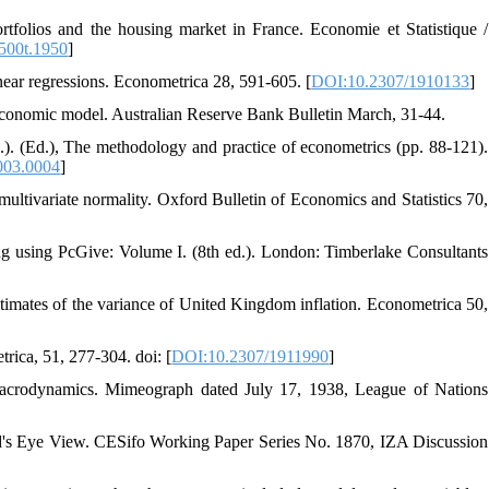
tfolios and the housing market in France. Economie et Statistique /
500t.1950
]
inear regressions. Econometrica 28, 591-605. [
DOI:10.2307/1910133
]
onomic model. Australian Reserve Bank Bulletin March, 31-44.
s.). (Ed.), The methodology and practice of econometrics (pp. 88-121).
003.0004
]
ultivariate normality. Oxford Bulletin of Economics and Statistics 70,
ng using PcGive: Volume I. (8th ed.). London: Timberlake Consultants
estimates of the variance of United Kingdom inflation. Econometrica 50,
rica, 51, 277-304. doi: [
DOI:10.2307/1911990
]
ic macrodynamics. Mimeograph dated July 17, 1938, League of Nations
rd's Eye View. CESifo Working Paper Series No. 1870, IZA Discussion