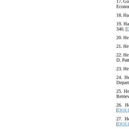
17. Go
Econom
18. Ha
19. Ha
340. [
20. He
21. He
22. He
D. Pat
23. He
24. He
Depart
25. He
Retrie
26. He
[
DOI:1
27. He
[
DOI:1