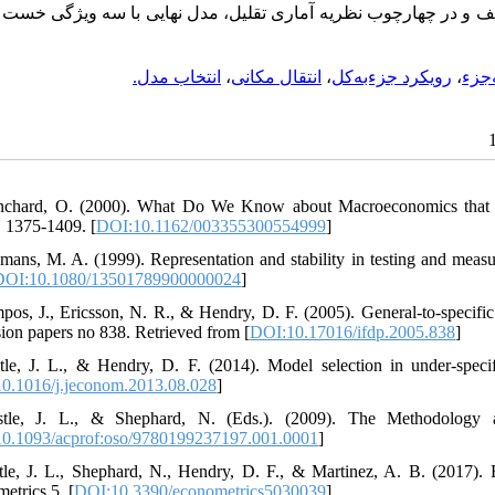
لف و در چهارچوب نظریه آماری تقلیل، مدل نهایی با سه ویژگی خست 
انتخاب مدل.
،
انتقال مکانی
،
رویکرد جزء‌به‌‌کل
،
‌جزء
nchard, O. (2000). What Do We Know about Macroeconomics that F
, 1375-1409. [
DOI:10.1162/003355300554999
]
mans, M. A. (1999). Representation and stability in testing and meas
DOI:10.1080/13501789900000024
]
pos, J., Ericsson, N. R., & Hendry, D. F. (2005). General-to-specifi
sion papers no 838. Retrieved from [
DOI:10.17016/ifdp.2005.838
]
tle, J. L., & Hendry, D. F. (2014). Model selection in under-speci
0.1016/j.jeconom.2013.08.028
]
stle, J. L., & Shephard, N. (Eds.). (2009). The Methodology a
0.1093/acprof:oso/9780199237197.001.0001
]
tle, J. L., Shephard, N., Hendry, D. F., & Martinez, A. B. (2017). Ev
etrics 5. [
DOI:10.3390/econometrics5030039
]