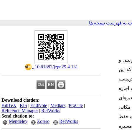
 به فهرست نسخه ها
بینی و
‎ 10.61882/jepr.29.4.131
که این
ش‌بینی
 اجازه
) رهای
Download citation:
BibTeX
|
RIS
|
EndNote
|
Medlars
|
ProCite
|
) کانی
Reference Manager
|
RefWorks
Send citation to:
زه حفظ
Mendeley
Zotero
RefWorks
مسیره