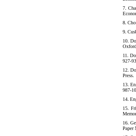
7. Cha
Econom
8. Cho
9. Cus
10. Do
Oxford
11. Do
927-93
12. Do
Press.
13. En
987-10
14. En
15. Fr
Memor
16. Ge
Paper 