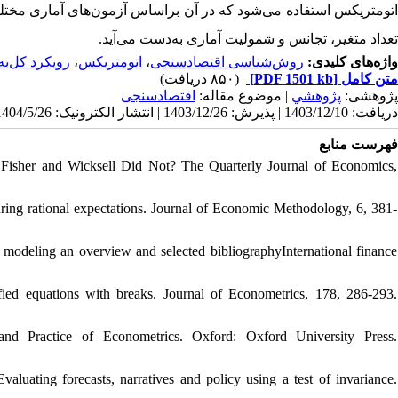
اتومتریکس استفاده می‌شود که در آن براساس آزمون‌‌های آماری مخت
تعداد متغیر، تجانس و شمولیت آماری به‌دست می‌آید.
رویکرد کل‌‌به‌
،
اتومتریکس
،
روش‌شناسی اقتصادسنجی
واژه‌های کلیدی:
(۸۵۰ دریافت)
[PDF 1501 kb]
متن کامل
پژوهشی:
پژوهشي
| موضوع مقاله:
اقتصادسنجی
دریافت: 1403/12/10 | پذیرش: 1403/12/26 | انتشار الکترونیک: 1404/5/26
فهرست منابع
isher and Wicksell Did Not? The Quarterly Journal of Economics,
uring rational expectations. Journal of Economic Methodology, 6, 381-
c modeling an overview and selected bibliographyInternational finance
fied equations with breaks. Journal of Econometrics, 178, 286-293.
nd Practice of Econometrics. Oxford: Oxford University Press.
aluating forecasts, narratives and policy using a test of invariance.