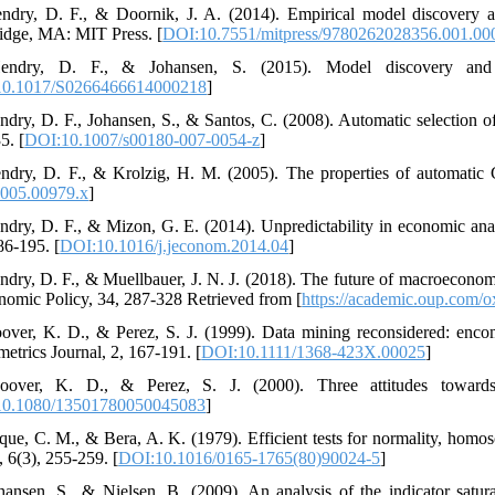
ndry, D. F., & Doornik, J. A. (2014). Empirical model discovery an
dge, MA: MIT Press. [
DOI:10.7551/mitpress/9780262028356.001.00
endry, D. F., & Johansen, S. (2015). Model discovery and 
10.1017/S0266466614000218
]
ndry, D. F., Johansen, S., & Santos, C. (2008). Automatic selection of i
5. [
DOI:10.1007/s00180-007-0054-z
]
ndry, D. F., & Krolzig, H. M. (2005). The properties of automatic 
005.00979.x
]
ndry, D. F., & Mizon, G. E. (2014). Unpredictability in economic ana
86-195. [
DOI:10.1016/j.jeconom.2014.04
]
ndry, D. F., & Muellbauer, J. N. J. (2018). The future of macroecon
nomic Policy, 34, 287-328 Retrieved from [
https://academic.oup.com/o
over, K. D., & Perez, S. J. (1999). Data mining reconsidered: encomp
etrics Journal, 2, 167-191. [
DOI:10.1111/1368-423X.00025
]
oover, K. D., & Perez, S. J. (2000). Three attitudes toward
0.1080/13501780050045083
]
rque, C. M., & Bera, A. K. (1979). Efficient tests for normality, homos
, 6(3), 255-259. [
DOI:10.1016/0165-1765(80)90024-5
]
hansen, S., & Nielsen, B. (2009). An analysis of the indicator satura