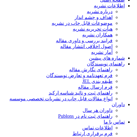
اطلاعات نشریه
درباره نشریه
اهداف و چشم انداز
موضوعات قابل چاپ در نشریه
هیأت تحریریه نشریه
همکاران نشریه
فرایند بررسی و داوری مقاله
اصول اخلاقی انتشار مقاله
آمار نشریه
شماره های پیشین
راهنمای نویسندگان
راهنمای نگارش مقاله
فرم تعهدنامه و تعارض نویسندگان
طبقه بندی JEL
فرم ارسال مقاله
راهنمای ثبت و تائید شناسه ارکید
انواع مقالات قابل چاپ در نشریات تخصصی موسسه
داوران
داوران هر سال
راهنمای ثبت نام در Publons
تماس با ما
اطلاعات تماس
فرم برقراری ارتباط