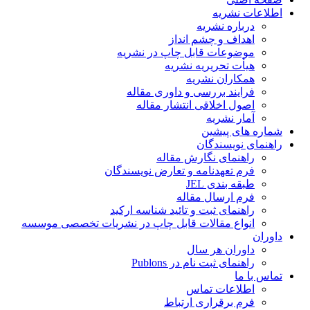
اطلاعات نشریه
درباره نشریه
اهداف و چشم انداز
موضوعات قابل چاپ در نشریه
هیأت تحریریه نشریه
همکاران نشریه
فرایند بررسی و داوری مقاله
اصول اخلاقی انتشار مقاله
آمار نشریه
شماره های پیشین
راهنمای نویسندگان
راهنمای نگارش مقاله
فرم تعهدنامه و تعارض نویسندگان
طبقه بندی JEL
فرم ارسال مقاله
راهنمای ثبت و تائید شناسه ارکید
انواع مقالات قابل چاپ در نشریات تخصصی موسسه
داوران
داوران هر سال
راهنمای ثبت نام در Publons
تماس با ما
اطلاعات تماس
فرم برقراری ارتباط