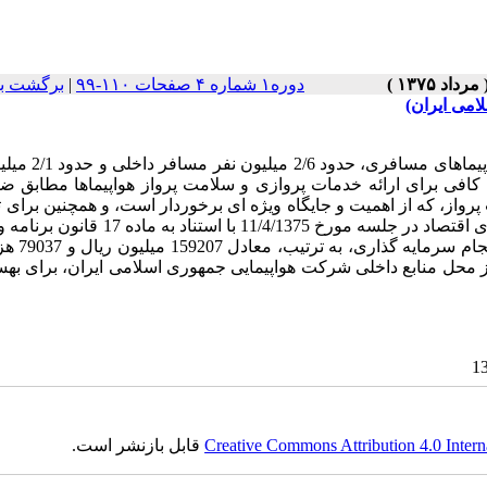
دوره۱ شماره ۴ صفحات ۱۱۰-۹۹
|
برگشت به
می ایران)
شرکت هواپیمایی جمهوری اسلامی ایران با حدود 31 فروند ا
ات کافی برای ارائه خدمات پروازی و سلامت پرواز هواپیماها مطابق ض
رواز، که از اهمیت و جایگاه ویژه ای برخوردار است، و همچنین برای ت
افزایش امکانات انجام پروازها بدون بروز سوانح و حوادث ناگوار، شورای اقتصاد در جلسه مورخ /4/1375
و بندهای "ف" و "ع" تبصره 2 قوانین بودج
ال 1374 و 96026 میلیون ریال و 32351 هزار دلار در سال 1375، از محل منابع داخلی شرکت هواپیمایی جمهوری اسلامی ایران، بر
Creative Commons Attribution 4.0 Intern
قابل بازنشر است.