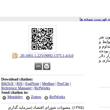
 فهرست نسخه ها
ز انواع هواپیماهای مسافری، حدود 2/6 میلیون نفر مسافر داخلی و حدود 2/1 میلیون نفر
وابط و
داوم و
11 با استناد به ماده 17 قانون برنامه و بودجه
ه سالهای 1374 و 1375، با انجام سرمایه گذاری، به ترتیب، معادل 159207 میلیون ریال و 79037 هزار دلار
‎ 20.1001.1.22519092.1375.1.4.6.0
ای بهسازی و
Download citation:
BibTeX
|
RIS
|
EndNote
|
Medlars
|
ProCite
|
Reference Manager
|
RefWorks
Send citation to:
Mendeley
Zotero
RefWorks
(۱۳۷۵).
مصوبات شورای اقتصاد (سرمایه گذاری