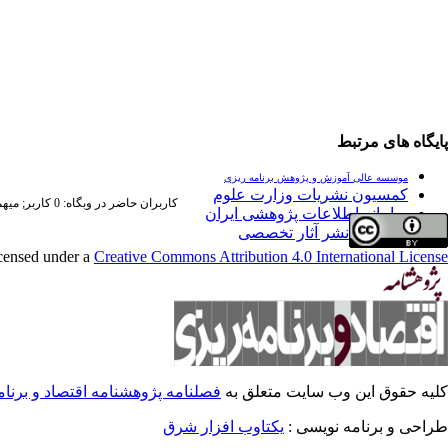
پایگاه های مرتبط
موسسه عالی آموزش و پژوهش برنامه ریزی
کمسیون نشریات وزارت علوم
کاربران حاضر در وبگاه: 0 کاربر;
میهمان
سامانه اطلاعات پژوهشی ایران
فراخوان نشر آثار تخصصی
icensed under a
Creative Commons Attribution 4.0 International License
کلیه حقوق این وب سایت متعلق به
فصلنامه پژوهشنامه اقتصاد و برنا
طراحی و برنامه نویسی :
یکتاوب افزار شرق