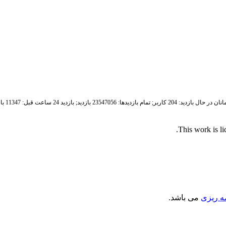
ان در حال بازدید: 204 کاربر;
تمام بازدید‌ها: 23547056 بازدید;
بازدید 24 ساعت قبل: 11347 بازدید
.
This work is l
مه ریزی
می باشد.