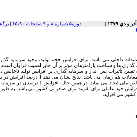
دوره۵ شماره ۸ و ۹ صفحات ۹۰-۶۵
|
برگش
لیدات داخلی می باشد. برای افزایش حجم تولید، وجود سرمایه گذار
 گذاری ها و شناخت پارامترهای موثر بر آن حایز اهمیت فراوان است. 
عیین تأثیرات پس انداز و سرمایه گذاری بر افزایش تولید ناخالص د
صادرات غیرنفتی کشور طی دوره 1338- 1375، از طریق یک سیستم معادلات هم زمان می باشد. نتایج نشان
انداز ناخالص ملی، افزایشی معادل 25/0 درصد در سرمایه گذاری ناخالص ملی ایجاد می نماید. در همین حال