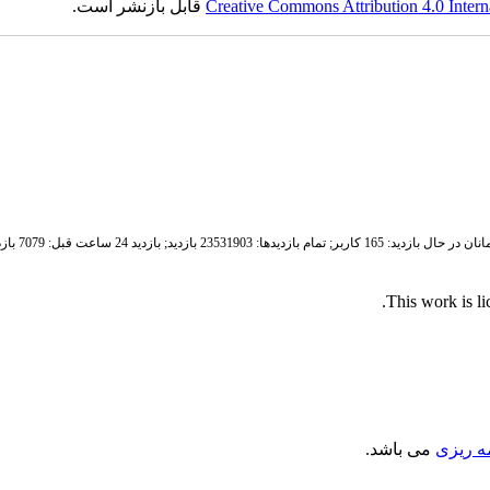
Creative Commons Attribution 4.0 Intern
قابل بازنشر است.
ان در حال بازدید: 165 کاربر;
تمام بازدید‌ها: 23531903 بازدید;
بازدید 24 ساعت قبل: 7079 بازدید
.
This work is l
مه ریزی
می باشد.