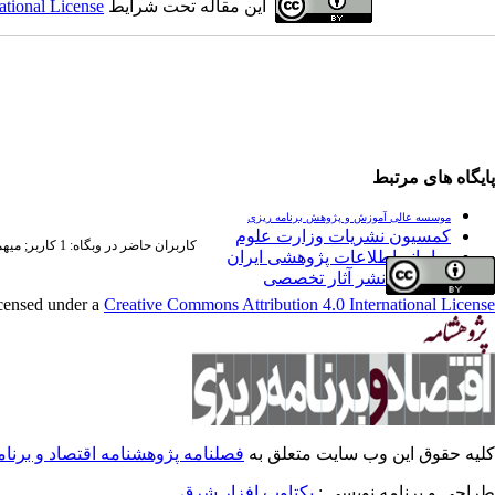
این مقاله تحت شرایط
ational License
پایگاه های مرتبط
موسسه عالی آموزش و پژوهش برنامه ریزی
کمسیون نشریات وزارت علوم
کاربران حاضر در وبگاه: 1 کاربر;
میهمان
سامانه اطلاعات پژوهشی ایران
فراخوان نشر آثار تخصصی
icensed under a
Creative Commons Attribution 4.0 International License
کلیه حقوق این وب سایت متعلق به
فصلنامه پژوهشنامه اقتصاد و برنا
طراحی و برنامه نویسی :
یکتاوب افزار شرق