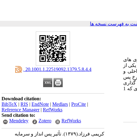
ت به فهرست نسخه ها
ی های
یکی از
‎ 20.1001.1.22519092.1379.5.8.4.4
اخلی و
 می دهد 1 درصد افزایش در نرخ پس
، افزایش 1 درصدی در سرمایه گذاری
های ناخالص ملی نیز 57/0 به تولید ناخالص داخلی خواهد افزود و این افزایش خود عاملی برای تقویت توان صادراتی کشور می باشد، به طوری که 1
Download citation:
BibTeX
|
RIS
|
EndNote
|
Medlars
|
ProCite
|
Reference Manager
|
RefWorks
Send citation to:
Mendeley
Zotero
RefWorks
کریمی فرزاد.
(۱۳۷۹).
تأثیر پس انداز و سرمایه