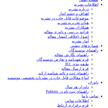
اطلاعات نشریه
درباره نشریه
اهداف و چشم انداز
موضوعات قابل چاپ در نشریه
هیأت تحریریه نشریه
همکاران نشریه
فرایند بررسی و داوری مقاله
اصول اخلاقی انتشار مقاله
آمار نشریه
شماره های پیشین
راهنمای نویسندگان
راهنمای نگارش مقاله
فرم تعهدنامه و تعارض نویسندگان
طبقه بندی JEL
فرم ارسال مقاله
راهنمای ثبت و تائید شناسه ارکید
انواع مقالات قابل چاپ در نشریات تخصصی موسسه
داوران
داوران هر سال
راهنمای ثبت نام در Publons
تماس با ما
اطلاعات تماس
فرم برقراری ارتباط