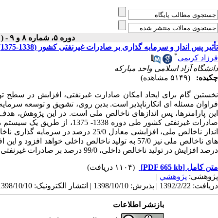
دوره ۵، شماره ۸ و ۹ - ( آذر و دي ۱۳۷۹ )
تأثیر پس انداز و سرمایه گذاری بر صادرات غیرنفتی کشور (1338-1375)
*
فرزاد کریمی
دانشگاه آزاد اسلامی واحد مبارکه
چکیده:
(۵۱۴۹ مشاهده)
نخستین گام برای ایجاد امکان صادارت غیرنفتی، افزایش در سطح تو
فراوان مسئله ای انکارناپذیر است. بدین روی، تشویق و توسعه سرمایه
این پارامترها، پس اندازهای ناخالص ملی است. در این پژوهش، هدف ت
درصد افزایش در تولید ناخالص داخلی، 99/0 درصد بر صادرات غیرنفتی کشور می افزاید.
متن کامل
[PDF 665 kb]
(۱۱۰۴ دریافت)
پژوهشی:
پژوهشي
|
دریافت: 1392/2/22 | پذیرش: 1398/10/10 | انتشار الکترونیک: 1398/10/10
بازنشر اطلاعات