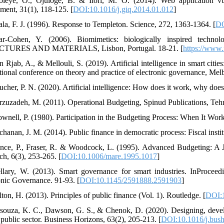
leye, O., Ojuloge, B. & Ilori, M. O. (2014). Web application vul
ment, 31(1), 118-125. [
DOI:10.1016/j.giq.2014.01.012
]
ala, F. J. (1996). Response to Templeton. Science, 272, 1363-1364. [
DO
ar-Cohen, Y. (2006). Biomimetics: biologically inspir
TURES AND MATERIALS, Lisbon, Portugal. 18-21. [
https://www.
 Rjab, A., & Mellouli, S. (2019). Artificial intelligence in smart citie
ational conference on theory and practice of electronic governance, Melb
ucher, P. N. (2020). Artificial intelligence: How does it work, why does
rzuzadeh, M. (2011). Operational Budgeting, Spinud Publications, Teh
ownell, P. (1980). Participation in the Budgeting Process: When It Wor
chanan, J. M. (2014). Public finance in democratic process: Fiscal inst
nce, P., Fraser, R. & Woodcock, L. (1995). Advanced Budgeting: 
ch, 6(3), 253-265. [
DOI:10.1006/mare.1995.1017
]
llary, W. (2013). Smart governance for smart industries. InProceed
onic Governance. 91-93. [
DOI:10.1145/2591888.2591903
]
ton, H. (2013). Principles of public finance (Vol. 1). Routledge. [
DOI:
souza, K. C., Dawson, G. S., & Chenok, D. (2020). Designing, develop
 public sector. Business Horizons, 63(2), 205-213. [
DOI:10.1016/j.bush