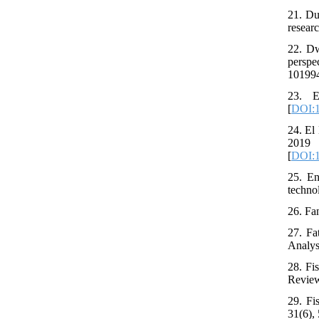
21. Du
resear
22. Dw
perspe
101994
23. E
[
DOI:1
24. El
2019
[
DOI:
25. En
techno
26. Fa
27. Fa
Analys
28. Fi
Review
29. Fi
31(6),