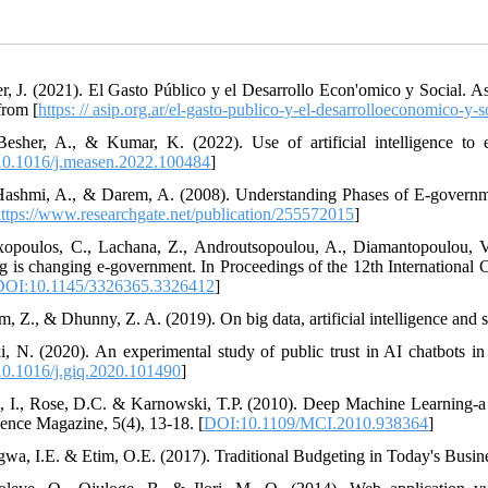
er, J. (2021). El Gasto Público y el Desarrollo Econ'omico y Social. A
from [
https: // asip.org.ar/el-gasto-publico-y-el-desarrolloeconomico-y-so
Besher, A., & Kumar, K. (2022). Use of artificial intelligence t
0.1016/j.measen.2022.100484
]
Hashmi, A., & Darem, A. (2008). Understanding Phases of E-governme
ttps://www.researchgate.net/publication/255572015
]
xopoulos, C., Lachana, Z., Androutsopoulou, A., Diamantopoulou, V
ng is changing e-government. In Proceedings of the 12th International
DOI:10.1145/3326365.3326412
]
m, Z., & Dhunny, Z. A. (2019). On big data, artificial intelligence and sm
i, N. (2020). An experimental study of public trust in AI chatbots i
0.1016/j.giq.2020.101490
]
l, I., Rose, D.C. & Karnowski, T.P. (2010). Deep Machine Learning-a 
gence Magazine, 5(4), 13-18. [
DOI:10.1109/MCI.2010.938364
]
gwa, I.E. & Etim, O.E. (2017). Traditional Budgeting in Today's Busin