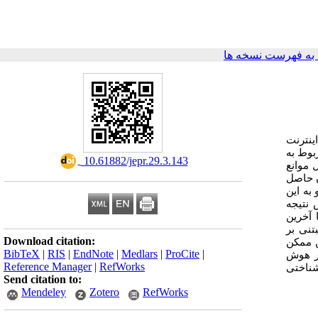
ه فهرست نسخه ها
ینترنت
بوط به
‎ 10.61882/jepr.29.3.143
 موانع
ن حاصل
به این
 نتیجه
 آخرین
تنی بر
Download citation:
ن ممکن
BibTeX
|
RIS
|
EndNote
|
Medlars
|
ProCite
|
بر هوش
Reference Manager
|
RefWorks
شناختی
Send citation to:
Mendeley
Zotero
RefWorks