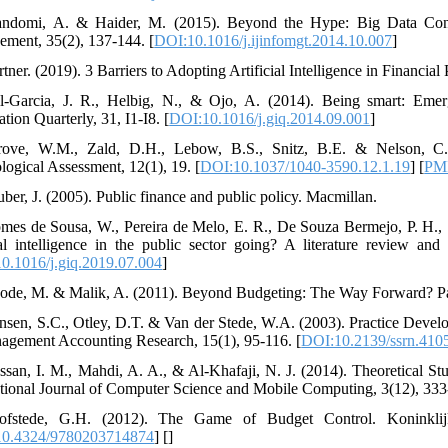
ndomi, A. & Haider, M. (2015). Beyond the Hype: Big Data Concep
ment, 35(2), 137-144. [
DOI:10.1016/j.ijinfomgt.2014.10.007
]
tner. (2019). 3 Barriers to Adopting Artificial Intelligence in Financial
l-Garcia, J. R., Helbig, N., & Ojo, A. (2014). Being smart: Emer
tion Quarterly, 31, I1-I8. [
DOI:10.1016/j.giq.2014.09.001
]
ove, W.M., Zald, D.H., Lebow, B.S., Snitz, B.E. & Nelson, C. (
logical Assessment, 12(1), 19. [
DOI:10.1037/1040-3590.12.1.19
] [
PM
uber, J. (2005). Public finance and public policy. Macmillan.
mes de Sousa, W., Pereira de Melo, E. R., De Souza Bermejo, P. H.,
cial intelligence in the public sector going? A literature review a
0.1016/j.giq.2019.07.004
]
ode, M. & Malik, A. (2011). Beyond Budgeting: The Way Forward? Paki
nsen, S.C., Otley, D.T. & Van der Stede, W.A. (2003). Practice Deve
agement Accounting Research, 15(1), 95-116. [
DOI:10.2139/ssrn.410
ssan, I. M., Mahdi, A. A., & Al-Khafaji, N. J. (2014). Theoretical 
ational Journal of Computer Science and Mobile Computing, 3(12), 333
ofstede, G.H. (2012). The Game of Budget Control. Koninkl
0.4324/9780203714874
] [
]