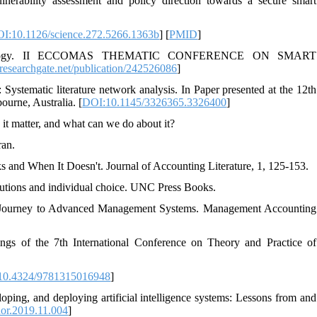
nerability assessment and policy direction towards a secure smart
I:10.1126/science.272.5266.1363b
] [
PMID
]
ed technology. II ECCOMAS THEMATIC CONFERENCE ON SMART
researchgate.net/publication/242526086
]
s: Systematic literature network analysis. In Paper presented at the 12th
ourne, Australia. [
DOI:10.1145/3326365.3326400
]
 it matter, and what can we do about it?
ran.
ks and When It Doesn't. Journal of Accounting Literature, 1, 125-153.
itutions and individual choice. UNC Press Books.
A Journey to Advanced Management Systems. Management Accounting
ings of the 7th International Conference on Theory and Practice of
10.4324/9781315016948
]
ing, and deploying artificial intelligence systems: Lessons from and
or.2019.11.004
]