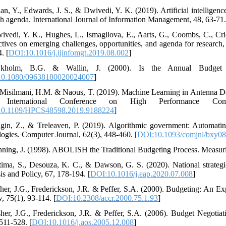
an, Y., Edwards, J. S., & Dwivedi, Y. K. (2019). Artificial intelligenc
ch agenda. International Journal of Information Management, 48, 63-71.
ivedi, Y. K., Hughes, L., Ismagilova, E., Aarts, G., Coombs, C., Crick,
ctives on emerging challenges, opportunities, and agenda for research,
. [
DOI:10.1016/j.ijinfomgt.2019.08.002
]
kholm, B.G. & Wallin, J. (2000). Is the Annual Budget 
0.1080/09638180020024007
]
 Misilmani, H.M. & Naous, T. (2019). Machine Learning in Antenna 
 International Conference on High Performance C
10.1109/HPCS48598.2019.9188224
]
gin, Z., & Treleaven, P. (2019). Algorithmic government: Automating
logies. Computer Journal, 62(3), 448-460. [
DOI:10.1093/comjnl/bxy08
nning, J. (1998). ABOLISH the Traditional Budgeting Process. Measurin
tima, S., Desouza, K. C., & Dawson, G. S. (2020). National strategic 
is and Policy, 67, 178-194. [
DOI:10.1016/j.eap.2020.07.008
]
sher, J.G., Frederickson, J.R. & Peffer, S.A. (2000). Budgeting: An Ex
, 75(1), 93-114. [
DOI:10.2308/accr.2000.75.1.93
]
sher, J.G., Frederickson, J.R. & Peffer, S.A. (2006). Budget Negotiat
 511-528. [
DOI:10.1016/j.aos.2005.12.008
]