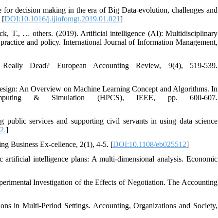
e for decision making in the era of Big Data-evolution, challenges and
 [
DOI:10.1016/j.ijinfomgt.2019.01.021
]
 T., … others. (2019). Artificial intelligence (AI): Multidisciplinary
 practice and policy. International Journal of Information Management,
Really Dead? European Accounting Review, 9(4), 519-539.
Design: An Overview on Machine Learning Concept and Algorithms. In
omputing & Simulation (HPCS), IEEE, pp. 600-607.
 public services and supporting civil servants in using data science
2.
]
g Business Ex-cellence, 2(1), 4-5. [
DOI:10.1108/eb025512
]
artificial intelligence plans: A multi-dimensional analysis. Economic
perimental Investigation of the Effects of Negotiation. The Accounting
ions in Multi-Period Settings. Accounting, Organizations and Society,