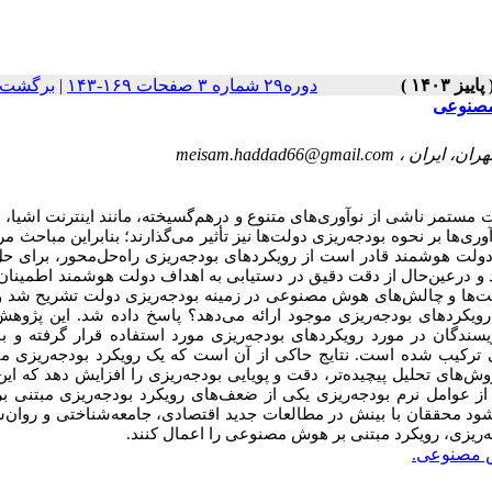
برگشت ب
|
دوره۲۹ شماره ۳ صفحات ۱۶۹-۱۴۳
مصنوعی
meisam.haddad66@gmail.com
ات مستمر ناشی از نوآوری‌های متنوع و درهم‌گسیخته، مانند اینترنت اشیا، ا
ی‌ها بر نحوه بودجه‌ریزی دولت‌ها نیز تأثیر می‌گذارند؛ بنابراین مباحث مر
ولت هوشمند قادر است از رویکردهای بودجه‌ریزی راه‌حل‌محور، برای حل
شود و درعین‌حال از دقت دقیق در دستیابی به اهداف دولت هوشمند اطمینا
ت‌ها و چالش‌های هوش مصنوعی
در زمینه بودجه‌ریزی دولت تشریح شد و 
یکردهای بودجه‌ریزی موجود ارائه می‌دهد؟ پاسخ داده شد. این پژوهش
یسندگان در مورد رویکردهای بودجه‌ریزی مورد استفاده قرار گرفته و با
رکیب شده ‌است. نتایج حاکی از آن است که یک رویکرد بودجه‌ریزی مب
روش‌های تحلیل پیچیده‌تر، دقت و پویایی بودجه‌ریزی را افزایش دهد که ای
ز عوامل نرم بودجه‌ریزی یکی از ضعف‌های رویکرد بودجه‌ریزی مبتنی 
شود محققان با بینش در مطالعات جدید اقتصادی، جامعه‌شناختی و روان‌
ه‌ریزی، رویکرد مبتنی بر هوش مصنوعی را اعمال کنند
 مصنوعی