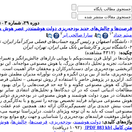
دوره ۲۹، شماره ۳ - ( پاییز ۱۴۰۳ )
فرصت‌ها و چالش‌های جدید بودجه‌ریزی دولت هوشمنددر عصر هوش 
۲
۱
*
سارا صالحی ابر
،
میثم حداد
۱- دانشگاه اصفهان و رئیس گروه حساب‌های فصلی مرکز آمار ایران، تهران، ایران ،
۲- دانشگاه تبریز و کارشناس بانک ملی ایران، تهران، ایران
چکیده:
(۴۳۱۲ مشاهده)
دولت‌ها در اوایل قرن بیست‌ویکم با پویایی بازارهای چالش‌برانگیز و تغییر
خدمات، تجزیه و تحلیل داده‌های بزرگ، یا هوش مصنوعی مواجه‌اند. این نوآور
اثربخشی بودجه‌ریزی برای دست‌اندرکاران و محققان حائز اهمیت است. د
بودجه‌ریزی، مانند از بین بردن انگیزه و قدرت نوآورانه مدیران مطمئن 
تحلیلی فرص
–
ند. ازاین‌رو در پژوهش حاضر با استفاده از روش توصیفی
سؤال که هوش مصنوعی چگونه و تا چه حد فرصت‌هایی را برای بهبود رو
مطالعات ادبیاتی است که در آن دیدگاه‌ها و تحلیل‌های انتقادی سایر نو
تحقیقات در مورد دولت هوشمند و هوش مصنوعی در بودجه‌‌ریزی دولتی ت
وش مصنوعی می‌تواند فرایند تخصیص
بودجه را تسریع و با به‌کارگیری 
است بینش جدیدی برای تصمیم‌گیرندگان ارائه دهد. همچنین عدم غفلت ا
مصنوعی است که باید به آن توجه ویژه‌ای داشت. دراین‌راستا توصیه می‌
عوامل موفقیت فرایندهای بودجه‌ریزی را شناسایی و جهت رفع موانع بودج.
هوش.
،
چالش‌ها
،
فرصت‌ها
،
بودجه‌ریزی
،
دولت هوشمند
واژه‌های کلیدی:
(۱۰۹۲ دریافت)
[PDF 883 kb]
متن کامل