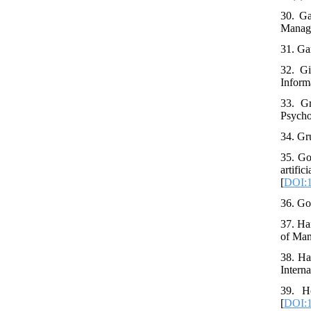
30. Ga
Manage
31. Gar
32. Gi
Informa
33. Gr
Psycho
34. Gr
35. Go
artifi
[
DOI:1
36. Go
37. Ha
of Man
38. Ha
Intern
39. H
[
DOI:1