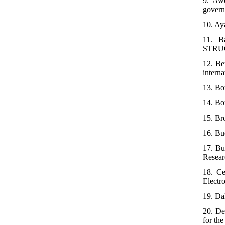
9. Awo
govern
10. Ay
11. B
STRUC
12. Ben
intern
13. Bo
14. Bo
15. Br
16. Bu
17. Bu
Resear
18. Ce
Electr
19. Dal
20. De
for the