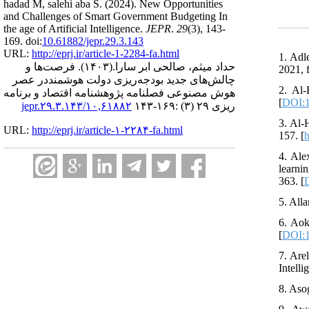
hadad M, salehi aba S.
(2024).
New Opportunities
and Challenges of Smart Government Budgeting In
the age of Artificial Intelligence.
JEPR
.
29
(3)
, 143-
169. doi:
10.61882/jepr.29.3.143
URL:
http://eprj.ir/article-1-2284-fa.html
1. Adl
فرصت‌ها و
(۱۴۰۳).
حداد میثم، صالحی ابر سارا.
2021, 
چالش‌های جدید بودجه‌ریزی دولت هوشمنددر عصر
2. Al-
هوش مصنوعی فصلنامه پژوهشنامه اقتصاد و برنامه
[
DOI:1
۱۰,۶۱۸۸۲/jepr.۲۹.۳.۱۴۳
ریزی ۲۹ (۳) :۱۶۹-۱۴۳
3. Al-
URL:
http://eprj.ir/article-۱-۲۲۸۴-fa.html
157. [
h
4. Ale
learni
363. [
5. Alla
6. Aok
[
DOI:1
7. Are
Intelli
8. Aso