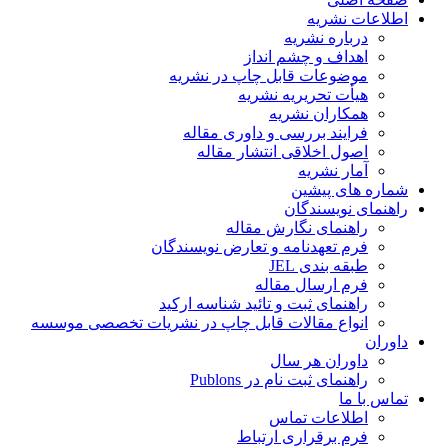
اطلاعات نشریه
درباره نشریه
اهداف و چشم انداز
موضوعات قابل چاپ در نشریه
هیأت تحریریه نشریه
همکاران نشریه
فرایند بررسی و داوری مقاله
اصول اخلاقی انتشار مقاله
آمار نشریه
شماره های پیشین
راهنمای نویسندگان
راهنمای نگارش مقاله
فرم تعهدنامه و تعارض نویسندگان
طبقه بندی JEL
فرم ارسال مقاله
راهنمای ثبت و تائید شناسه ارکید
انواع مقالات قابل چاپ در نشریات تخصصی موسسه
داوران
داوران هر سال
راهنمای ثبت نام در Publons
تماس با ما
اطلاعات تماس
فرم برقراری ارتباط