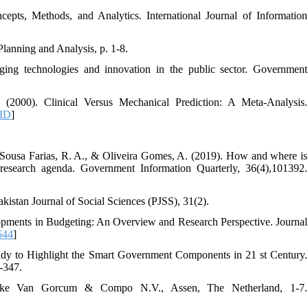
ts, Methods, and Analytics. International Journal of Information
 Planning and Analysis, p. 1-8.
ging technologies and innovation in the public sector. Government
2000). Clinical Versus Mechanical Prediction: A Meta-Analysis.
ID
]
 Sousa Farias, R. A., & Oliveira Gomes, A. (2019). How and where is
nd research agenda. Government Information Quarterly, 36(4),101392.
stan Journal of Social Sciences (PJSS), 31(2).
lopments in Budgeting: An Overview and Research Perspective. Journal
544
]
Study to Highlight the Smart Government Components in 21 st Century.
-347.
ijke Van Gorcum & Compo N.V., Assen, The Netherland, 1-7.