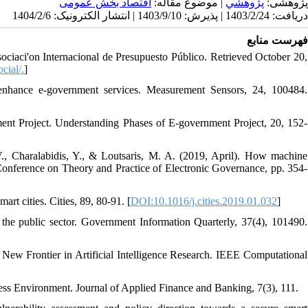
پژوهشی:
پژوهشي
| موضوع مقاله:
اقتصاد بخش عمومی
دریافت: 1403/2/24 | پذیرش: 1403/9/10 | انتشار الکترونیک: 1404/2/6
فهرست منابع
sociaci'on Internacional de Presupuesto Público. Retrieved October 20,
cial/.
]
o enhance e-government services. Measurement Sensors, 24, 100484.
nt Project. Understanding Phases of E-government Project, 20, 152-
., Charalabidis, Y., & Loutsaris, M. A. (2019, April). How machine
 Conference on Theory and Practice of Electronic Governance, pp. 354-
art cities. Cities, 89, 80-91. [
DOI:10.1016/j.cities.2019.01.032
]
n the public sector. Government Information Quarterly, 37(4), 101490.
New Frontier in Artificial Intelligence Research. IEEE Computational
ess Environment. Journal of Applied Finance and Banking, 7(3), 111.