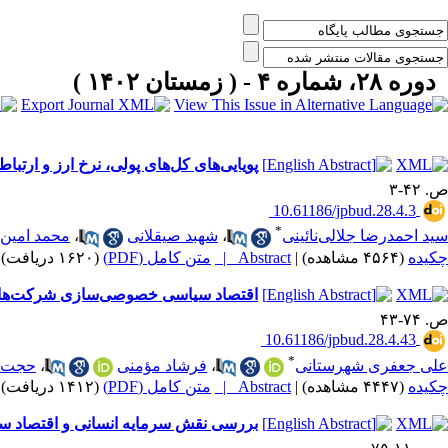
دوره ۲۸، شماره ۴ - ( زمستان ۱۴۰۲ )
پویایی‌های کل‎‌‌های پولی، نرخ ارز و ارتباط آن با تورم در کوتاه‌مدت و بلندمدت
ص. ۴۲-۳
‎ 10.61186/jpbud.28.4.3
*
سید احمدرضا جلالی‌نائینی
،
شهبد صیقلانی
،
محمد امین 
چکیده
(۴۵۶۴ مشاهده)
|
Abstract |
متن کامل (PDF)
(۱۶۲۰ دریافت)
اقتصاد سیاسی خصوصی‌سازی شرکت‌های 
ص. ۷۴-۴۳
‎ 10.61186/jpbud.28.4.43
*
علی جعفری شهرستانی
،
فرشاد مؤمنی
،
حجت‌ا
چکیده
(۴۴۴۷ مشاهده)
|
Abstract |
متن کامل (PDF)
(۱۴۱۲ دریافت)
بررسی نقش سرمایه انسانی و اقتصاد سایه 