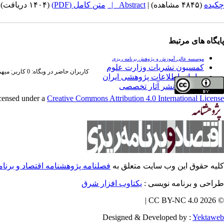
چکیده
(۴۸۴۵ مشاهده)
|
Abstract |
متن کامل (PDF)
(۱۴۰۴ دریافت)
پایگاه های مرتبط
موسسه عالی آموزش و پژوهش برنامه ریزی
کمسیون نشریات وزارت علوم
کاربران حاضر در وبگاه: 0 کاربر;
میهمان
سامانه اطلاعات پژوهشی ایران
فراخوان نشر آثار تخصصی
icensed under a
Creative Commons Attribution 4.0 International License
کلیه حقوق این وب سایت متعلق به
فصلنامه پژوهشنامه اقتصاد و برنا
طراحی و برنامه نویسی :
یکتاوب افزار شرق
© 2026 CC BY-NC 4.0 |
Designed & Developed by :
Yektaweb