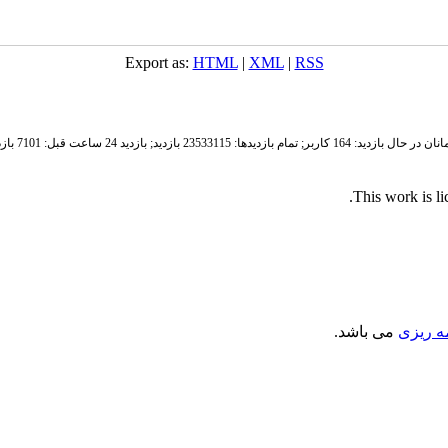
Export as:
HTML
|
XML
|
RSS
ان در حال بازدید: 164 کاربر;
تمام بازدید‌ها: 23533115 بازدید;
بازدید 24 ساعت قبل: 7101 بازدید
.
This work is l
مه ریزی
می باشد.