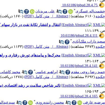
ص. ۱۱۰-۷۵
‎ 10.61186/jpbud.28.4.75
*
حشمت‌اله عسگری
،
علی مریدیان
چکیده
(۶۱۶۰ مشاهده)
|
Abstract |
متن کامل (PDF)
(۱۶۷۰ دریافت)
انتقال و انتشار تکانۀ نفت در بازار سها
ص. ۱۳۹-۱۱۱
‎ 10.61186/jpbud.28.4.111
*
سعید داراب ملک‌آبادی
چکیده
(۴۴۷۳ مشاهده)
|
Abstract |
متن کامل (PDF)
(۱۱۳۳ دریافت)
محرک‌ها و پیامدهای تورش رفتاری و راهب
ص. ۱۶۴-۱۴۱
‎ 10.61186/jpbud.28.4.141
*
حمید رضا روحی مقدم
،
ابراهیم عباسی
،
محمد کاشانی 
چکیده
(۴۶۹۲ مشاهده)
|
Abstract |
متن کامل (PDF)
(۱۲۷۸ دریافت)
تاثیر شاخص سلامت بر رشد اقتصادی (مط
ص. ۱۹۴-۱۶۵
‎ 10.61186/jpbud.28.4.165
*
مرضیه عارفی
،
محسن زاینده‌‎رودی
،
سیدعبدالم