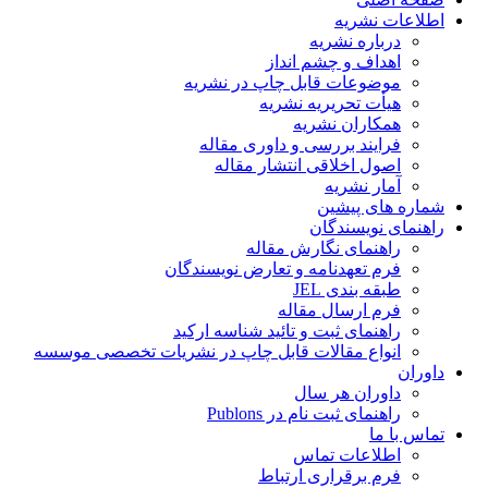
اطلاعات نشریه
درباره نشریه
اهداف و چشم انداز
موضوعات قابل چاپ در نشریه
هیأت تحریریه نشریه
همکاران نشریه
فرایند بررسی و داوری مقاله
اصول اخلاقی انتشار مقاله
آمار نشریه
شماره های پیشین
راهنمای نویسندگان
راهنمای نگارش مقاله
فرم تعهدنامه و تعارض نویسندگان
طبقه بندی JEL
فرم ارسال مقاله
راهنمای ثبت و تائید شناسه ارکید
انواع مقالات قابل چاپ در نشریات تخصصی موسسه
داوران
داوران هر سال
راهنمای ثبت نام در Publons
تماس با ما
اطلاعات تماس
فرم برقراری ارتباط